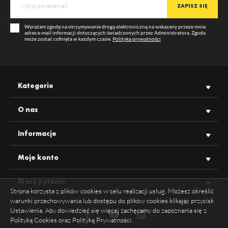
Wyrażam zgodę na otrzymywanie drogą elektroniczną na wskazany przeze mnie
adres e-mail informacji dotyczących świadczonych przez Administratora. Zgoda
może zostać cofnięta w każdym czasie.
Polityka prywatności
Kategorie
O nas
Informacje
Moje konto
Masz pytanie
Strona korzysta z plików cookies w celu realizacji usług. Możesz określić
warunki przechowywania lub dostępu do plików cookies klikając przycisk
Ustawienia. Aby dowiedzieć się więcej zachęcamy do zapoznania się z
Polityką Cookies oraz Polityką Prywatności.