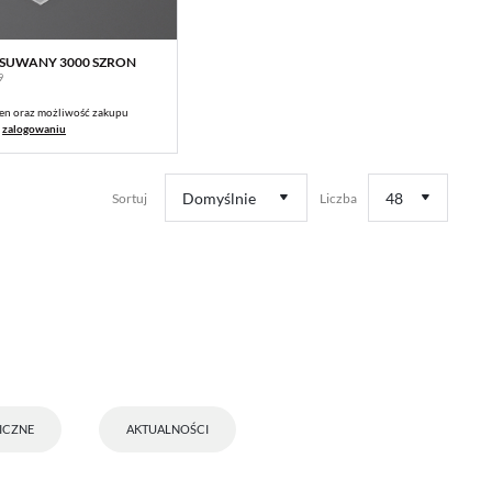
WSUWANY 3000 SZRON
WIĘCEJ
9
en oraz możliwość zakupu
o
zalogowaniu
Domyślnie
48
Sortuj
Liczba
 Ci
ICZNE
AKTUALNOŚCI
ch