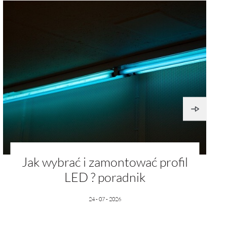
ie
ją
Jak wybrać i zamontować profil
LED ? poradnik
mi
24 - 07 - 2026