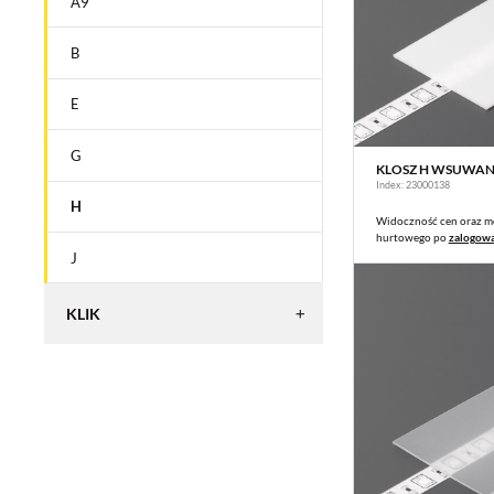
A9
B
E
G
KLOSZ H WSUWAN
WIĘ
Index: 23000138
H
Widoczność cen oraz m
hurtowego po
zalogow
J
KLIK
C
C1
C2