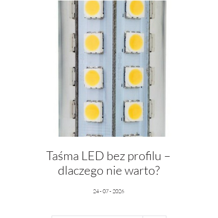
nkcjonalne i personalizacyjne
go typu pliki cookies umożliwiają stronie internetowej zapamiętanie wprowadzonych przez Cieb
tawień oraz personalizację określonych funkcjonalności czy prezentowanych treści.
ięki tym plikom cookies możemy zapewnić Ci większy komfort korzystania z funkcjonalności
ZAPISZ WYBRANE
ęcej
szej strony poprzez dopasowanie jej do Twoich indywidualnych preferencji. Wyrażenie zgody na
nkcjonalne i personalizacyjne pliki cookies gwarantuje dostępność większej ilości funkcji na
ronie.
ODRZUĆ WSZYSTKIE
nalityczne
alityczne pliki cookies pomagają nam rozwijać się i dostosowywać do Twoich potrzeb.
okies analityczne pozwalają na uzyskanie informacji w zakresie wykorzystywania witryny
ZEZWÓL NA WSZYSTKIE
ęcej
ternetowej, miejsca oraz częstotliwości, z jaką odwiedzane są nasze serwisy www. Dane pozwala
m na ocenę naszych serwisów internetowych pod względem ich popularności wśród
ytkowników. Zgromadzone informacje są przetwarzane w formie zanonimizowanej. Wyrażenie
ody na analityczne pliki cookies gwarantuje dostępność wszystkich funkcjonalności.
eklamowe
ięki reklamowym plikom cookies prezentujemy Ci najciekawsze informacje i aktualności na
ronach naszych partnerów.
Taśma LED bez profilu –
omocyjne pliki cookies służą do prezentowania Ci naszych komunikatów na podstawie analizy
ęcej
oich upodobań oraz Twoich zwyczajów dotyczących przeglądanej witryny internetowej. Treści
dlaczego nie warto?
omocyjne mogą pojawić się na stronach podmiotów trzecich lub firm będących naszymi partnera
az innych dostawców usług. Firmy te działają w charakterze pośredników prezentujących nasze
eści w postaci wiadomości, ofert, komunikatów mediów społecznościowych.
24 - 07 - 2026