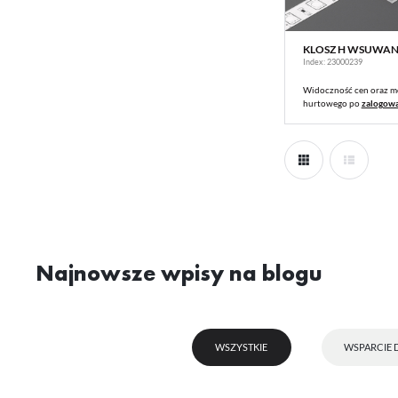
C3
KLOSZ H WSUWAN
WIĘ
Index: 23000239
C4
Widoczność cen oraz m
hurtowego po
zalogow
C6
C7
U
C8
Sz
C9
ws
Najnowsze wpisy na blogu
C10
N
D
Ni
ko
WSZYSTKIE
WSPARCIE 
Pl
D1
Wi
us
st
D9