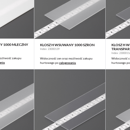
Y 1000 MLECZNY
KLOSZ H WSUWANY 1000 SZRON
KLOSZ H 
CEJ
WIĘCEJ
TRANSPAR
Index: 23000139
Index: 2300011
ożliwość zakupu
Widoczność cen oraz możliwość zakupu
Widoczność c
aniu
hurtowego po
zalogowaniu
hurtowego p