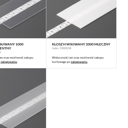
WSUWANY 1000
KLOSZ H WSUWANY 2000 MLECZNY
WIĘCEJ
WIĘCEJ
ENTNY
Index: 23000238
6
en oraz możliwość zakupu
Widoczność cen oraz możliwość zakupu
o
zalogowaniu
hurtowego po
zalogowaniu