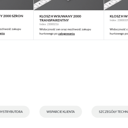
Y 2000 SZRON
KLOSZ H WSUWANY 2000
KLOSZ H 
CEJ
WIĘCEJ
TRANSPARENTNY
Index: 2300033
Index: 23000216
ożliwość zakupu
Widoczność cen oraz możliwość zakupu
Widoczność c
aniu
hurtowego po
zalogowaniu
hurtowego p
STAWIENIA
anujemy Twoją prywatność. Możesz zmienić ustawienia cookies lub zaakceptować je
zystkie. W dowolnym momencie możesz dokonać zmiany swoich ustawień.
iezbędne
ezbędne pliki cookies służą do prawidłowego funkcjonowania strony internetowej i umożliwiają
mfortowe korzystanie z oferowanych przez nas usług.
DYSTRYBUTORA
WSPARCIE KLIENTA
SZCZEGÓŁY TECHN
iki cookies odpowiadają na podejmowane przez Ciebie działania w celu m.in. dostosowania Twoi
ęcej
tawień preferencji prywatności, logowania czy wypełniania formularzy. Dzięki plikom cookies
rona, z której korzystasz, może działać bez zakłóceń.