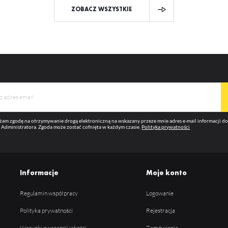
ZOBACZ WSZYSTKIE
am zgodę na otrzymywanie drogą elektroniczną na wskazany przeze mnie adres e-mail informacji 
 Administratora. Zgoda może zostać cofnięta w każdym czasie.
Polityka prywatności
Informacje
Moje konto
Regulamin współpracy
Logowanie
Polityka prywatności
Rejestracja
Warunki gwarancji jakości
Zamówienia