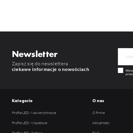
Newsletter
Zapisz się do newslettera
ciekawe informacje o nowościach
Wyraż
przez
Kategorie
O nas
Profile LED - Nawierzchniowe
O firmie
Profile LED - Wpustowe
Aktualności
Profile LED - Kątowe
FAQ