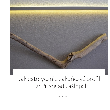
Fu
Te
E7
us
Dz
Wi
E9
na
fu
st
F
A
An
I
Co
Wi
in
na
K
uż
zg
R
Dz
st
Jak estetycznie zakończyć profil
Pr
Wi
Tw
LED? Przegląd zaślepek...
pr
or
tr
24 - 07 - 2026