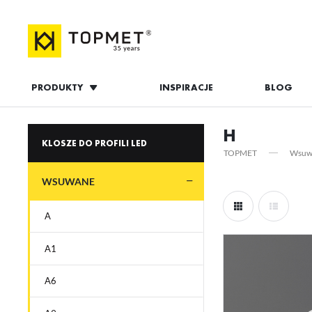
PRODUKTY
INSPIRACJE
BLOG
ZALOGUJ S
H
KLOSZE DO PROFILI LED
TOPMET
Wsuw
WSUWANE
A
A1
ZAL
A6