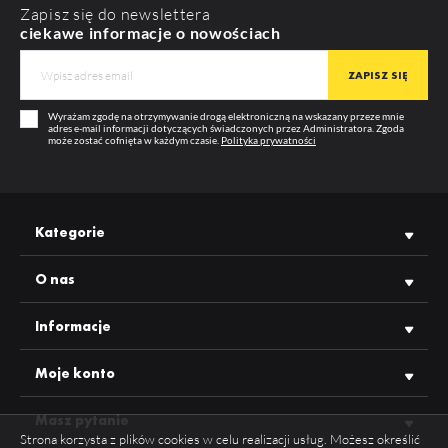
Zapisz się do newslettera
ciekawe informacje o nowościach
Wyrażam zgodę na otrzymywanie drogą elektroniczną na wskazany przeze mnie
adres e-mail informacji dotyczących świadczonych przez Administratora. Zgoda
może zostać cofnięta w każdym czasie.
Polityka prywatności
Kategorie
O nas
Informacje
Moje konto
Masz pytanie
Strona korzysta z plików cookies w celu realizacji usług. Możesz określić