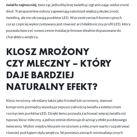
światło najmocniej
, tworząc jednolitą linię świetlną i ograniczając widoczność
diod. Transparentne osłony zapewniają natomiast większą skuteczność
świetlną, ale nie ukrywają punktów LED. W przestrzeniach komercyjnych
coraz częściej wykorzystywany jest również
architektoniczny profil LED
, który
pozwala tworzyć nowoczesne instalacje liniowe idealnie dopasowane do
charakteru wnętrza.
KLOSZ MROŻONY
CZY MLECZNY – KTÓRY
DAJE BARDZIEJ
NATURALNY EFEKT?
Klosz mrożony, określany także jako frosted lub szroniony, stanowi
kompromis pomiędzy wysoką przepuszczalnością światła a estetycznym
rozmyciem punktów LED. Dzięki temu pozwala zachować więcej światła niż
typowy klosz mleczny, a jednocześnie eliminuje drażniący efekt punktowego
świecenia. Wybór między kloszem mrożonym a mlecznym warto rozpatrywać
również pod kątem stylu wnętrza. W pomieszczeniach minimalistycznych