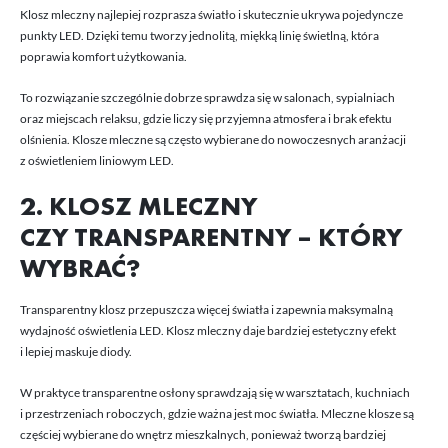
Klosz mleczny najlepiej rozprasza światło i skutecznie ukrywa pojedyncze
punkty LED. Dzięki temu tworzy jednolitą, miękką linię świetlną, która
poprawia komfort użytkowania.
To rozwiązanie szczególnie dobrze sprawdza się w salonach, sypialniach
oraz miejscach relaksu, gdzie liczy się przyjemna atmosfera i brak efektu
olśnienia. Klosze mleczne są często wybierane do nowoczesnych aranżacji
z oświetleniem liniowym LED.
2. KLOSZ MLECZNY
CZY TRANSPARENTNY – KTÓRY
WYBRAĆ?
Transparentny klosz przepuszcza więcej światła i zapewnia maksymalną
wydajność oświetlenia LED. Klosz mleczny daje bardziej estetyczny efekt
i lepiej maskuje diody.
W praktyce transparentne osłony sprawdzają się w warsztatach, kuchniach
i przestrzeniach roboczych, gdzie ważna jest moc światła. Mleczne klosze są
częściej wybierane do wnętrz mieszkalnych, ponieważ tworzą bardziej