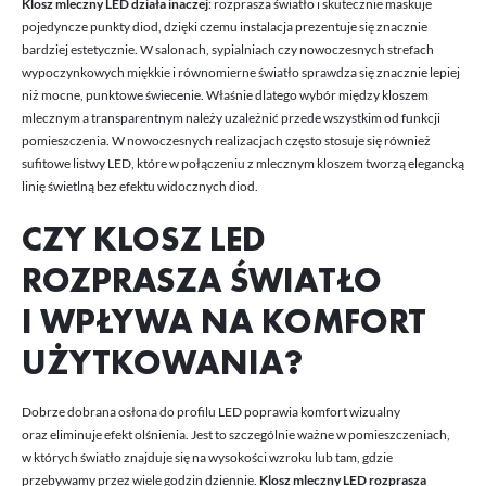
Klosz mleczny LED działa inaczej
: rozprasza światło i skutecznie maskuje
pojedyncze punkty diod, dzięki czemu instalacja prezentuje się znacznie
bardziej estetycznie. W salonach, sypialniach czy nowoczesnych strefach
wypoczynkowych miękkie i równomierne światło sprawdza się znacznie lepiej
niż mocne, punktowe świecenie. Właśnie dlatego wybór między kloszem
mlecznym a transparentnym należy uzależnić przede wszystkim od funkcji
pomieszczenia. W nowoczesnych realizacjach często stosuje się również
sufitowe listwy LED
, które w połączeniu z mlecznym kloszem tworzą elegancką
linię świetlną bez efektu widocznych diod.
CZY KLOSZ LED
ROZPRASZA ŚWIATŁO
I WPŁYWA NA KOMFORT
UŻYTKOWANIA?
Dobrze dobrana osłona do profilu LED poprawia komfort wizualny
oraz eliminuje efekt olśnienia. Jest to szczególnie ważne w pomieszczeniach,
w których światło znajduje się na wysokości wzroku lub tam, gdzie
przebywamy przez wiele godzin dziennie.
Klosz mleczny LED rozprasza