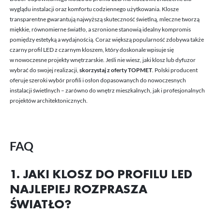
wyglądu instalacji oraz komfortu codziennego użytkowania. Klosze
transparentne gwarantują najwyższą skuteczność świetlną, mleczne tworzą
miękkie, równomierne światło, a szronione stanowią idealny kompromis
pomiędzy estetyką a wydajnością. Coraz większą popularność zdobywa także
czarny profil LED z czarnym kloszem, który doskonale wpisuje się
w nowoczesne projekty wnętrzarskie. Jeśli nie wiesz, jaki klosz lub dyfuzor
wybrać do swojej realizacji,
skorzystaj z oferty TOPMET
. Polski producent
oferuje szeroki wybór profili i osłon dopasowanych do nowoczesnych
instalacji świetlnych – zarówno do wnętrz mieszkalnych, jak i profesjonalnych
projektów architektonicznych.
FAQ
1. JAKI KLOSZ DO PROFILU LED
NAJLEPIEJ ROZPRASZA
ŚWIATŁO?