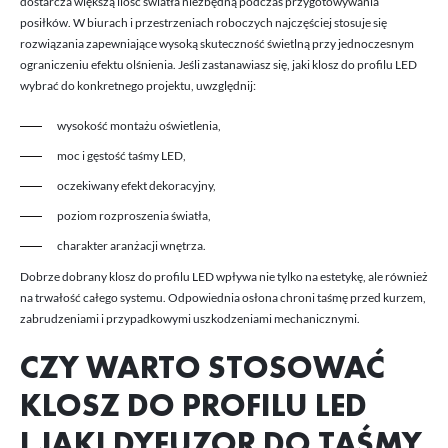
dostarcza większą ilość światła niezbędną podczas przygotowywania
posiłków. W biurach i przestrzeniach roboczych najczęściej stosuje się
rozwiązania zapewniające wysoką skuteczność świetlną przy jednoczesnym
ograniczeniu efektu olśnienia. Jeśli zastanawiasz się, jaki klosz do profilu LED
wybrać do konkretnego projektu, uwzględnij:
wysokość montażu oświetlenia,
moc i gęstość taśmy LED,
oczekiwany efekt dekoracyjny,
poziom rozproszenia światła,
charakter aranżacji wnętrza.
Dobrze dobrany klosz do profilu LED wpływa nie tylko na estetykę, ale również
na trwałość całego systemu. Odpowiednia osłona chroni taśmę przed kurzem,
zabrudzeniami i przypadkowymi uszkodzeniami mechanicznymi.
CZY WARTO STOSOWAĆ
KLOSZ DO PROFILU LED
I JAKI DYFUZOR DO TAŚMY