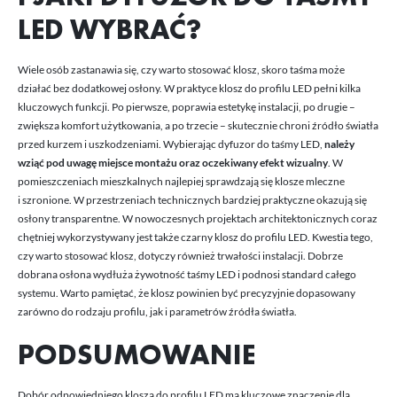
LED WYBRAĆ?
Wiele osób zastanawia się, czy warto stosować klosz, skoro taśma może
działać bez dodatkowej osłony. W praktyce klosz do profilu LED pełni kilka
kluczowych funkcji. Po pierwsze, poprawia estetykę instalacji, po drugie –
zwiększa komfort użytkowania, a po trzecie – skutecznie chroni źródło światła
przed kurzem i uszkodzeniami. Wybierając dyfuzor do taśmy LED,
należy
wziąć pod uwagę miejsce montażu oraz oczekiwany efekt wizualny
. W
pomieszczeniach mieszkalnych najlepiej sprawdzają się klosze mleczne
i szronione. W przestrzeniach technicznych bardziej praktyczne okazują się
osłony transparentne. W nowoczesnych projektach architektonicznych coraz
chętniej wykorzystywany jest także czarny klosz do profilu LED. Kwestia tego,
czy warto stosować klosz, dotyczy również trwałości instalacji. Dobrze
dobrana osłona wydłuża żywotność taśmy LED i podnosi standard całego
systemu. Warto pamiętać, że klosz powinien być precyzyjnie dopasowany
zarówno do rodzaju profilu, jak i parametrów źródła światła.
PODSUMOWANIE
Dobór odpowiedniego klosza do profilu LED ma kluczowe znaczenie dla