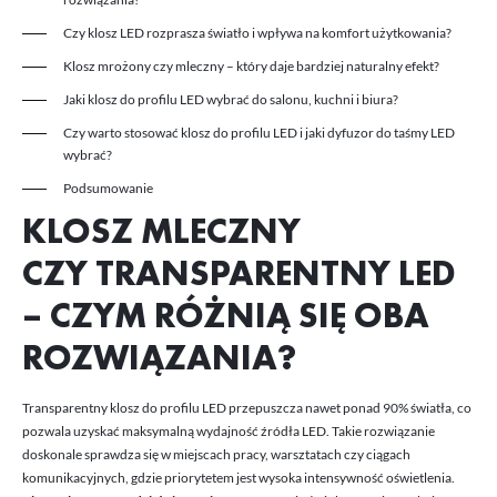
działają w charakterze pośredników prezentujących nasze treści w
postaci wiadomości, ofert, komunikatów mediów społecznościowych.
Czy klosz LED rozprasza światło i wpływa na komfort użytkowania?
Klosz mrożony czy mleczny – który daje bardziej naturalny efekt?
Jaki klosz do profilu LED wybrać do salonu, kuchni i biura?
Czy warto stosować klosz do profilu LED i jaki dyfuzor do taśmy LED
wybrać?
Podsumowanie
KLOSZ MLECZNY
CZY TRANSPARENTNY LED
– CZYM RÓŻNIĄ SIĘ OBA
ROZWIĄZANIA?
Transparentny klosz do profilu LED przepuszcza nawet ponad 90% światła, co
pozwala uzyskać maksymalną wydajność źródła LED. Takie rozwiązanie
doskonale sprawdza się w miejscach pracy, warsztatach czy ciągach
komunikacyjnych, gdzie priorytetem jest wysoka intensywność oświetlenia.