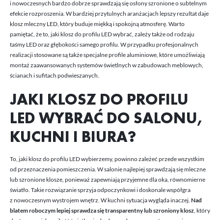
i nowoczesnych bardzo dobrze sprawdzają się osłony szronione o subtelnym
efekcie rozproszenia. W bardziej przytulnych aranżacjach lepszy rezultat daje
klosz mleczny LED, który buduje miękką i spokojną atmosferę. Warto
pamiętać, że to, jaki klosz do profilu LED wybrać, zależy także od rodzaju
taśmy LED oraz głębokości samego profilu. W przypadku profesjonalnych
realizacji stosowane są także
specjalne profile aluminiowe
, które umożliwiają
montaż zaawansowanych systemów świetlnych w zabudowach meblowych,
ścianach i sufitach podwieszanych.
JAKI KLOSZ DO PROFILU
LED WYBRAĆ DO SALONU,
KUCHNI I BIURA?
To, jaki klosz do profilu LED wybierzemy, powinno zależeć przede wszystkim
od przeznaczenia pomieszczenia. W salonie najlepiej sprawdzają się mleczne
lub szronione klosze, ponieważ zapewniają przyjemne dla oka, równomierne
światło. Takie rozwiązanie sprzyja odpoczynkowi i doskonale współgra
z nowoczesnym wystrojem wnętrz. W kuchni sytuacja wygląda inaczej.
Nad
blatem roboczym lepiej sprawdza się transparentny lub szroniony klosz
, który