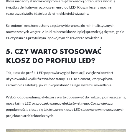
Klosz mrożony stanowi kompromis między wysoką przepuszczalnością
światła a delikatnym rozproszeniem diod LED. Klosz mleczny mocniej
rozprasza światło i daje bardziej miękki efekt wizualny.
Szronione i mrożone osłony często wybierane są do minimalistycznych,
nowoczesnych wnętrz. Z kolei mleczne klosze lepiej sprawdzają się tam, gdzie
zależy nam na przytulnym i spokojnym charakterze oświetlenia.
5. CZY WARTO STOSOWAĆ
KLOSZ DO PROFILU LED?
Tak, klosz do profilu LED poprawia wygląd instalacji, zwiększa komfort
użytkowania i wydłuża trwałość taśmy LED. To element, który wpływa
zarówno na estetykę, jak i funkcjonalność całego systemu oświetlenia.
Wybór odpowiedniego dyfuzora warto dopasować do rodzaju pomieszczenia,
mocy taśmy LED oraz oczekiwanego efektu świetlnego. Coraz większą
popularnością cieszą się także czarne klosze LED stosowane w nowoczesnych
projektach architektonicznych.