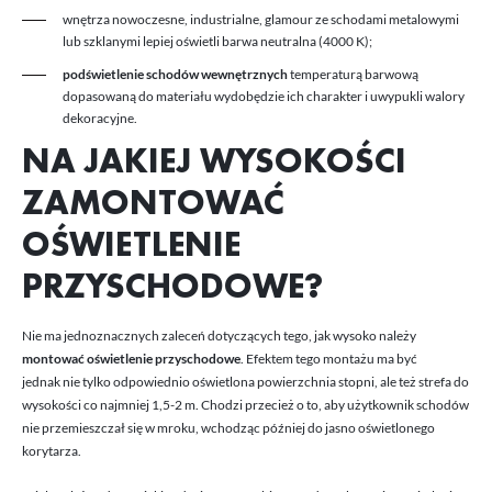
wnętrza nowoczesne, industrialne, glamour ze schodami metalowymi
lub szklanymi lepiej oświetli barwa neutralna (4000 K);
podświetlenie schodów wewnętrznych
temperaturą barwową
dopasowaną do materiału wydobędzie ich charakter i uwypukli walory
dekoracyjne.
NA JAKIEJ WYSOKOŚCI
ZAMONTOWAĆ
OŚWIETLENIE
PRZYSCHODOWE?
Nie ma jednoznacznych zaleceń dotyczących tego, jak wysoko należy
montować oświetlenie przyschodowe
. Efektem tego montażu ma być
jednak nie tylko odpowiednio oświetlona powierzchnia stopni, ale też strefa do
wysokości co najmniej 1,5-2 m. Chodzi przecież o to, aby użytkownik schodów
nie przemieszczał się w mroku, wchodząc później do jasno oświetlonego
korytarza.