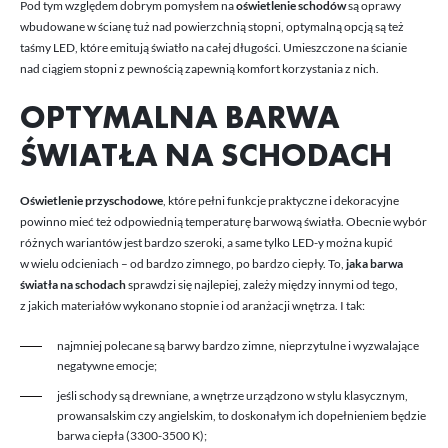
Pod tym względem dobrym pomysłem na
oświetlenie schodów
są oprawy
wbudowane w ścianę tuż nad powierzchnią stopni, optymalną opcją są też
taśmy LED, które emitują światło na całej długości. Umieszczone na ścianie
nad ciągiem stopni z pewnością zapewnią komfort korzystania z nich.
OPTYMALNA BARWA
ŚWIATŁA NA SCHODACH
Oświetlenie przyschodowe
, które pełni funkcje praktyczne i dekoracyjne
powinno mieć też odpowiednią temperaturę barwową światła. Obecnie wybór
różnych wariantów jest bardzo szeroki, a same tylko LED-y można kupić
w wielu odcieniach – od bardzo zimnego, po bardzo ciepły. To,
jaka barwa
światła na schodach
sprawdzi się najlepiej, zależy między innymi od tego,
z jakich materiałów wykonano stopnie i od aranżacji wnętrza. I tak:
najmniej polecane są barwy bardzo zimne, nieprzytulne i wyzwalające
negatywne emocje;
jeśli schody są drewniane, a wnętrze urządzono w stylu klasycznym,
prowansalskim czy angielskim, to doskonałym ich dopełnieniem będzie
barwa ciepła (3300-3500 K);