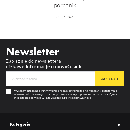
poradnik
24 - 07 - 2026
Newsletter
Zapisz się do newslettera
ciekawe informacje o nowościach
Wyrażam zgodę na otrzymywanie drogą elektroniczną na wskazany przeze mnie
adres e-mail informacji dotyczących świadczonych przez Administratora. Zgoda
może zostać cofnięta w każdym czasie.
Polityka prywatności
Kategorie