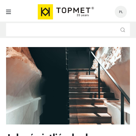
PL
USTAWIENIA
Szanujemy Twoją prywatność. Możesz zmienić ustawienia
cookies lub zaakceptować je wszystkie. W dowolnym momencie
możesz dokonać zmiany swoich ustawień.
Niezbędne
Niezbędne pliki cookies służą do prawidłowego funkcjonowania strony
internetowej i umożliwiają Ci komfortowe korzystanie z oferowanych
przez nas usług.
Pliki cookies odpowiadają na podejmowane przez Ciebie działania w
Więcej
celu m.in. dostosowania Twoich ustawień preferencji prywatności,
logowania czy wypełniania formularzy. Dzięki plikom cookies strona, z
której korzystasz, może działać bez zakłóceń.
Funkcjonalne i personalizacyjne
Tego typu pliki cookies umożliwiają stronie internetowej zapamiętanie