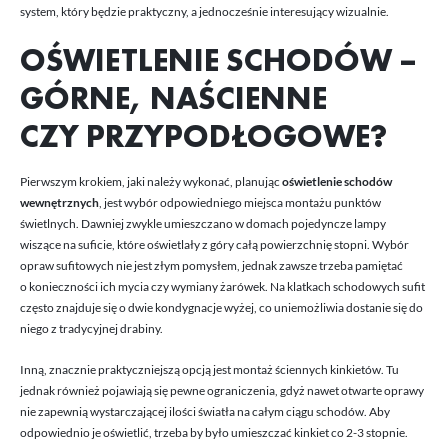
system, który będzie praktyczny, a jednocześnie interesujący wizualnie.
OŚWIETLENIE SCHODÓW –
GÓRNE, NAŚCIENNE
CZY PRZYPODŁOGOWE?
Pierwszym krokiem, jaki należy wykonać, planując
oświetlenie schodów
wewnętrznych
, jest wybór odpowiedniego miejsca montażu punktów
świetlnych. Dawniej zwykle umieszczano w domach pojedyncze lampy
wiszące na suficie, które oświetlały z góry całą powierzchnię stopni. Wybór
opraw sufitowych nie jest złym pomysłem, jednak zawsze trzeba pamiętać
o konieczności ich mycia czy wymiany żarówek. Na klatkach schodowych sufit
często znajduje się o dwie kondygnacje wyżej, co uniemożliwia dostanie się do
niego z tradycyjnej drabiny.
Inną, znacznie praktyczniejszą opcją jest montaż ściennych kinkietów. Tu
jednak również pojawiają się pewne ograniczenia, gdyż nawet otwarte oprawy
nie zapewnią wystarczającej ilości światła na całym ciągu schodów. Aby
odpowiednio je oświetlić, trzeba by było umieszczać kinkiet co 2-3 stopnie.