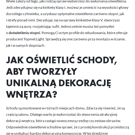
Wiele zależy od tego, jaki rodzaj opraw wybierzesz do wykonania oświetlenia.
Jeśli zdecydujesz się na kinkiety klasy I, możesz je umieścić na wysokości głowy
dorosłego człowieka, a uzyskasz optymalne oświetlenie zarówno stopni, jak
i strefy ponad nimi. Decydując się na oprawy kinkietów klasy V, stworzysz
tajemniczą aurę, rozjaśniając sufit. Jednocześnie musisz też pomyśleć
o
doświetleniu stopni
. Pomogą Ci w tym profile do wbudowania, które oferuje
producent Topmet Light. Sprawdzą się one zarówno przy montażu w ścianie,
jak i w samych stopniach.
JAK OŚWIETLIĆ SCHODY,
ABY TWORZYŁY
UNIKALNĄ DEKORACJĘ
WNĘTRZA?
Schody są montowane w różnych miejscach domu. Zdarza się również, że są
częścią salonu. Dlatego warto je wykorzystać do stworzenia atrakcyjnej
dekoracji wnętrza, która zastąpi nowoczesną rzeźbę czy zestaw obrazów.
Odpowiednie oświetlenie schodów sprawi, że z prostej konstrukcji przeistoczą
się w unikalną i bardzo dekoracyjną kompozycję. W tej dziedzinie