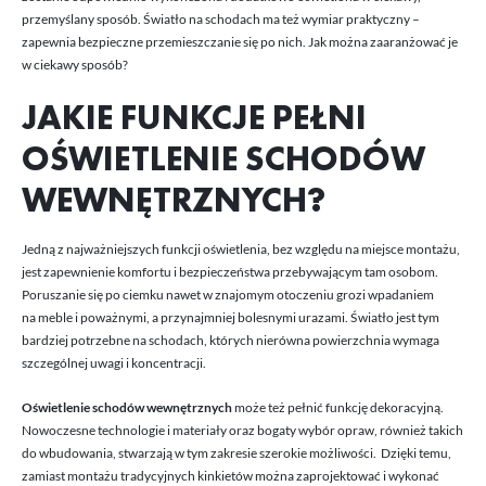
postaci wiadomości, ofert, komunikatów mediów społecznościowych.
przemyślany sposób. Światło na schodach ma też wymiar praktyczny –
zapewnia bezpieczne przemieszczanie się po nich. Jak można zaaranżować je
w ciekawy sposób?
JAKIE FUNKCJE PEŁNI
OŚWIETLENIE SCHODÓW
WEWNĘTRZNYCH?
Jedną z najważniejszych funkcji oświetlenia, bez względu na miejsce montażu,
jest zapewnienie komfortu i bezpieczeństwa przebywającym tam osobom.
Poruszanie się po ciemku nawet w znajomym otoczeniu grozi wpadaniem
na meble i poważnymi, a przynajmniej bolesnymi urazami. Światło jest tym
bardziej potrzebne na schodach, których nierówna powierzchnia wymaga
szczególnej uwagi i koncentracji.
Oświetlenie schodów wewnętrznych
może też pełnić funkcję dekoracyjną.
Nowoczesne technologie i materiały oraz bogaty wybór opraw, również takich
do wbudowania, stwarzają w tym zakresie szerokie możliwości. Dzięki temu,
zamiast montażu tradycyjnych kinkietów można zaprojektować i wykonać