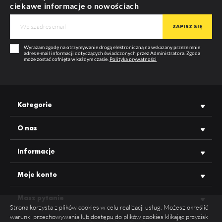
ciekawe informacje o nowościach
Wyrażam zgodę na otrzymywanie drogą elektroniczną na wskazany przeze mnie
adres e-mail informacji dotyczących świadczonych przez Administratora. Zgoda
może zostać cofnięta w każdym czasie.
Polityka prywatności
Kategorie
O nas
Informacje
Moje konto
Masz pytanie
Strona korzysta z plików cookies w celu realizacji usług. Możesz określić
warunki przechowywania lub dostępu do plików cookies klikając przycisk