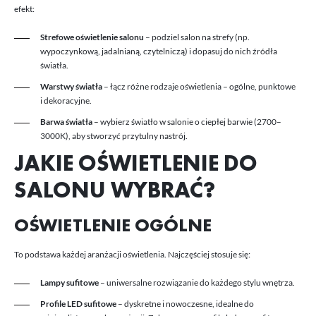
postaci wiadomości, ofert, komunikatów mediów społecznościowych.
efekt:
Strefowe oświetlenie salonu
– podziel salon na strefy (np.
wypoczynkową, jadalnianą, czytelniczą) i dopasuj do nich źródła
światła.
Warstwy światła
– łącz różne rodzaje oświetlenia – ogólne, punktowe
i dekoracyjne.
Barwa światła
– wybierz światło w salonie o ciepłej barwie (2700–
3000K), aby stworzyć przytulny nastrój.
JAKIE OŚWIETLENIE DO
SALONU WYBRAĆ?
OŚWIETLENIE OGÓLNE
To podstawa każdej aranżacji oświetlenia. Najczęściej stosuje się:
Lampy sufitowe
– uniwersalne rozwiązanie do każdego stylu wnętrza.
Profile LED sufitowe
– dyskretne i nowoczesne, idealne do