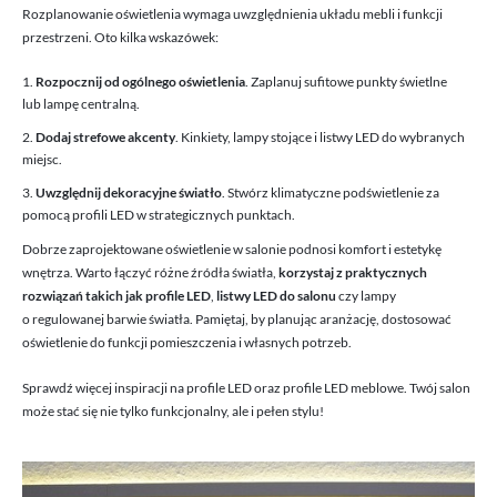
Rozplanowanie oświetlenia wymaga uwzględnienia układu mebli i funkcji
przestrzeni. Oto kilka wskazówek:
Rozpocznij od ogólnego oświetlenia
. Zaplanuj sufitowe punkty świetlne
lub lampę centralną.
Dodaj strefowe akcenty
. Kinkiety, lampy stojące i listwy LED do wybranych
miejsc.
Uwzględnij dekoracyjne światło
. Stwórz klimatyczne podświetlenie za
pomocą profili LED w strategicznych punktach.
Dobrze zaprojektowane oświetlenie w salonie podnosi komfort i estetykę
wnętrza. Warto łączyć różne źródła światła,
korzystaj z praktycznych
rozwiązań takich jak profile LED
,
listwy LED do salonu
czy lampy
o regulowanej barwie światła. Pamiętaj, by planując aranżację, dostosować
oświetlenie do funkcji pomieszczenia i własnych potrzeb.
Sprawdź więcej inspiracji na
profile LED
oraz
profile LED meblowe
. Twój salon
może stać się nie tylko funkcjonalny, ale i pełen stylu!