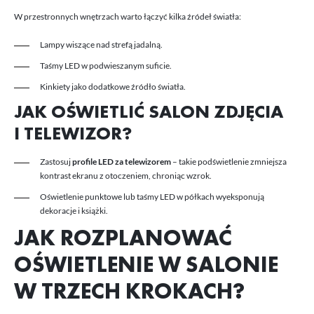
W przestronnych wnętrzach warto łączyć kilka źródeł światła:
Lampy wiszące nad strefą jadalną.
Taśmy LED w podwieszanym suficie.
Kinkiety jako dodatkowe źródło światła.
JAK OŚWIETLIĆ SALON ZDJĘCIA
I TELEWIZOR?
Zastosuj
profile LED za telewizorem
– takie podświetlenie zmniejsza
kontrast ekranu z otoczeniem, chroniąc wzrok.
Oświetlenie punktowe lub taśmy LED w półkach wyeksponują
dekoracje i książki.
JAK ROZPLANOWAĆ
OŚWIETLENIE W SALONIE
W TRZECH KROKACH?