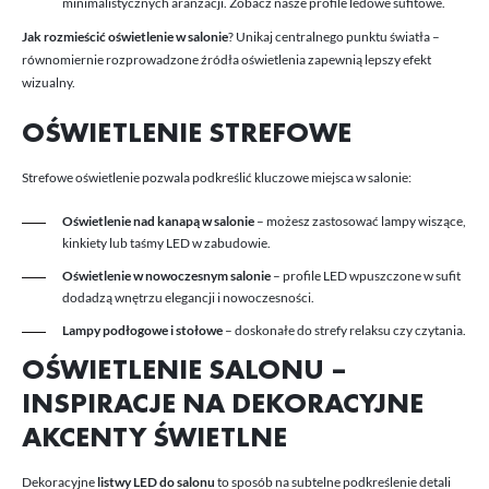
minimalistycznych aranżacji. Zobacz nasze
profile ledowe sufitowe
.
Jak rozmieścić oświetlenie w salonie
? Unikaj centralnego punktu światła –
równomiernie rozprowadzone źródła oświetlenia zapewnią lepszy efekt
wizualny.
OŚWIETLENIE STREFOWE
Strefowe oświetlenie pozwala podkreślić kluczowe miejsca w salonie:
Oświetlenie nad kanapą w salonie
– możesz zastosować lampy wiszące,
kinkiety lub taśmy LED w zabudowie.
Oświetlenie w nowoczesnym salonie
– profile LED wpuszczone w sufit
dodadzą wnętrzu elegancji i nowoczesności.
Lampy podłogowe i stołowe
– doskonałe do strefy relaksu czy czytania.
OŚWIETLENIE SALONU –
INSPIRACJE NA DEKORACYJNE
AKCENTY ŚWIETLNE
Dekoracyjne
listwy LED do salonu
to sposób na subtelne podkreślenie detali