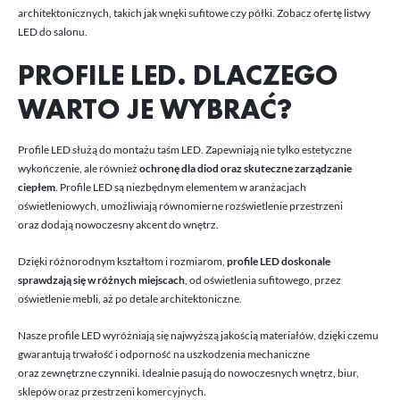
architektonicznych, takich jak wnęki sufitowe czy półki. Zobacz ofertę
listwy
LED do salonu
.
PROFILE LED. DLACZEGO
WARTO JE WYBRAĆ?
Profile LED służą do montażu taśm LED. Zapewniają nie tylko estetyczne
wykończenie, ale również
ochronę dla diod oraz skuteczne zarządzanie
ciepłem
. Profile LED są niezbędnym elementem w aranżacjach
oświetleniowych, umożliwiają równomierne rozświetlenie przestrzeni
oraz dodają nowoczesny akcent do wnętrz.
Dzięki różnorodnym kształtom i rozmiarom,
profile LED doskonale
sprawdzają się w różnych miejscach
, od oświetlenia sufitowego, przez
oświetlenie mebli, aż po detale architektoniczne.
Nasze profile LED wyróżniają się najwyższą jakością materiałów, dzięki czemu
gwarantują trwałość i odporność na uszkodzenia mechaniczne
oraz zewnętrzne czynniki. Idealnie pasują do nowoczesnych wnętrz, biur,
sklepów oraz przestrzeni komercyjnych.