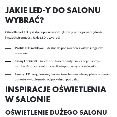
JAKIE LED-Y DO SALONU
WYBRAĆ?
Oświetlenie LED
zyskało popularność dzięki swojej energooszczędności
i wszechstronności. Jakie LED-y wybrać?
Profile LED meblowe
– idealne do podświetlenia witryn i regałów
w salonie.
Taśmy LED RGB
– świetne do tworzenia dynamicznego nastroju –
możliwość zmiany koloru światła dopasuje się do każdej okazji.
Lampy LED o regulowanej barwie światła
– umożliwiają dostosowanie
atmosfery w zależności od pory dnia i potrzeb.
INSPIRACJE OŚWIETLENIA
W SALONIE
OŚWIETLENIE DUŻEGO SALONU