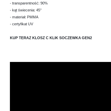
- transparentność: 90%
- kąt świecenia: 45°
- materiał: PMMA
- certyfikat UV
U
KUP TERAZ KLOSZ C KLIK SOCZEWKA GEN2
Sz
ws
N
Ni
ko
Pl
Wi
us
st
Fu