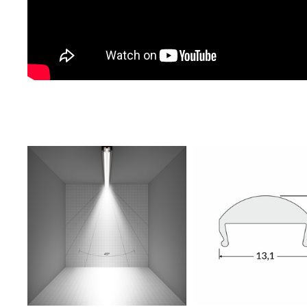
Te
us
Dz
Wi
na
fu
st
A
An
Co
Wi
in
na
uż
zg
R
Dz
st
Pr
Wi
Tw
pr
or
tr