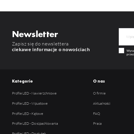
Newsletter
Zapisz się do newslettera
ciekawe informacje o nowościach
Wyraż
przez
Kategorie
O nas
Profile LED - Nawierzchniowe
O firmie
Profile LED - Wpustowe
Aktualności
Profile LED - Kątowe
FAQ
Profile LED - Do szpachlowania
Praca
Profile LED - Do płytek