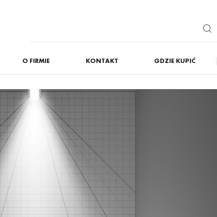
O FIRMIE
KONTAKT
GDZIE KUPIĆ
IĘ
ZAREJESTRUJ
Otrzymasz liczne dodat
podgląd statusu realizac
podgląd historii zakupó
brak konieczności wprow
możliwość otrzymania r
Zapomniałem hasła
OGUJ SIĘ
REJESTR