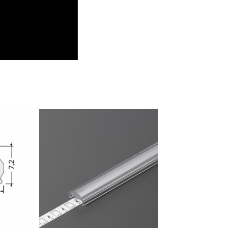
go typu pliki cookies umożliwiają stronie internetowej zapamiętanie wprowadzonych przez Cieb
tawień oraz personalizację określonych funkcjonalności czy prezentowanych treści.
ięki tym plikom cookies możemy zapewnić Ci większy komfort korzystania z funkcjonalności
ZAPISZ WYBRANE
ęcej
szej strony poprzez dopasowanie jej do Twoich indywidualnych preferencji. Wyrażenie zgody na
nkcjonalne i personalizacyjne pliki cookies gwarantuje dostępność większej ilości funkcji na
ronie.
ODRZUĆ WSZYSTKIE
nalityczne
alityczne pliki cookies pomagają nam rozwijać się i dostosowywać do Twoich potrzeb.
okies analityczne pozwalają na uzyskanie informacji w zakresie wykorzystywania witryny
ZEZWÓL NA WSZYSTKIE
ęcej
ternetowej, miejsca oraz częstotliwości, z jaką odwiedzane są nasze serwisy www. Dane pozwala
m na ocenę naszych serwisów internetowych pod względem ich popularności wśród
ytkowników. Zgromadzone informacje są przetwarzane w formie zanonimizowanej. Wyrażenie
ody na analityczne pliki cookies gwarantuje dostępność wszystkich funkcjonalności.
eklamowe
ięki reklamowym plikom cookies prezentujemy Ci najciekawsze informacje i aktualności na
ronach naszych partnerów.
omocyjne pliki cookies służą do prezentowania Ci naszych komunikatów na podstawie analizy
ęcej
oich upodobań oraz Twoich zwyczajów dotyczących przeglądanej witryny internetowej. Treści
omocyjne mogą pojawić się na stronach podmiotów trzecich lub firm będących naszymi partnera
az innych dostawców usług. Firmy te działają w charakterze pośredników prezentujących nasze
eści w postaci wiadomości, ofert, komunikatów mediów społecznościowych.