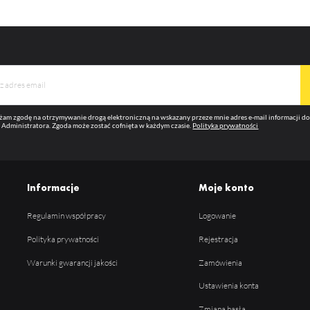
am zgodę na otrzymywanie drogą elektroniczną na wskazany przeze mnie adres e-mail informacji 
 Administratora. Zgoda może zostać cofnięta w każdym czasie.
Polityka prywatności
Informacje
Moje konto
Regulamin współpracy
Logowanie
Polityka prywatności
Rejestracja
Warunki gwarancji jakości
Zamówienia
Ustawienia konta
Zmiana hasła