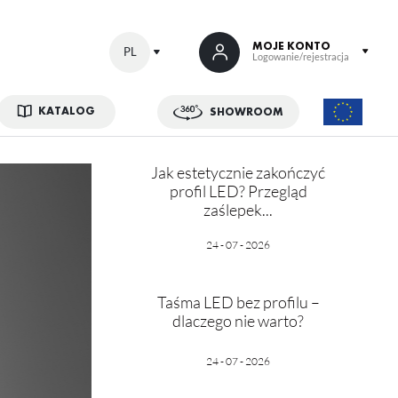
MOJE KONTO
PL
Logowanie/rejestracja
KATALOG
SHOWROOM
 SIĘ
Jak estetycznie zakończyć
kowe korzyści:
profil LED? Przegląd
zaślepek...
ji zamówień
w
24 - 07 - 2026
adzania swoich danych przy kolejnych zakupach
abatów i kuponów promocyjnych
Taśma LED bez profilu –
dlaczego nie warto?
ACJA
24 - 07 - 2026