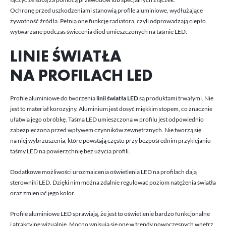
Ochronę przed uszkodzeniami stanowią profile aluminiowe, wydłużające
żywotność źródła. Pełnią one funkcję radiatora, czyli odprowadzają ciepło
wytwarzane podczas świecenia diod umieszczonych na taśmie LED.
LINIE ŚWIATŁA
NA PROFILACH LED
Profile aluminiowe do tworzenia
linii światła LED
są produktami trwałymi. Nie
jest to materiał korozyjny. Aluminium jest dosyć miękkim stopem, co znacznie
ułatwia jego obróbkę. Taśma LED umieszczona w profilu jest odpowiednio
zabezpieczona przed wpływem czynników zewnętrznych. Nie tworzą się
na niej wybrzuszenia, które powstają często przy bezpośrednim przyklejaniu
taśmy LED na powierzchnię bez użycia profili.
Dodatkowe możliwości urozmaicenia oświetlenia LED na profilach dają
sterowniki LED. Dzięki nim można zdalnie regulować poziom natężenia światła
oraz zmieniać jego kolor.
Profile aluminiowe LED sprawiają, że jest to oświetlenie bardzo funkcjonalne
i atrakcyjne wizualnie. Mocno wpisują się one w trendy nowoczesnych wnętrz.