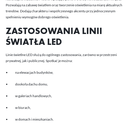
Pozwalają na zabawę światłem oraz tworzenie oświetlenia na miarę aktualnych
trendów. Dodają charakteru i współczesnego akcentu przy jednoczesnym
spełnieniu wymogów dobrego oświetlenia.
ZASTOSOWANIA LINII
ŚWIATŁA LED
Linie świetlne LED służą do ogólnego zastosowania, zarówno w przestrzeni
prywatnej, jak i publicznej. Spotkać je można:
• na elewacjach budynków,
• dookoła dachu domu,
• w galeriach handlowych,
• w biurach,
• w domach i mieszkaniach.