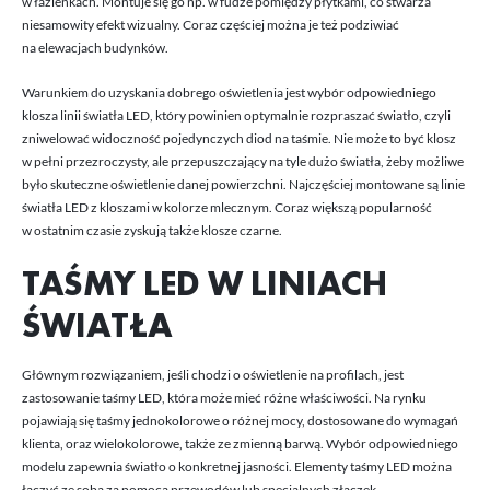
w łazienkach. Montuje się go np. w fudze pomiędzy płytkami, co stwarza
niesamowity efekt wizualny. Coraz częściej można je też podziwiać
na elewacjach budynków.
Warunkiem do uzyskania dobrego oświetlenia jest wybór odpowiedniego
klosza linii światła LED, który powinien optymalnie rozpraszać światło, czyli
zniwelować widoczność pojedynczych diod na taśmie. Nie może to być klosz
w pełni przezroczysty, ale przepuszczający na tyle dużo światła, żeby możliwe
było skuteczne oświetlenie danej powierzchni. Najczęściej montowane są linie
światła LED z kloszami w kolorze mlecznym. Coraz większą popularność
w ostatnim czasie zyskują także klosze czarne.
TAŚMY LED W LINIACH
ŚWIATŁA
Głównym rozwiązaniem, jeśli chodzi o oświetlenie na profilach, jest
zastosowanie taśmy LED, która może mieć różne właściwości. Na rynku
pojawiają się taśmy jednokolorowe o różnej mocy, dostosowane do wymagań
klienta, oraz wielokolorowe, także ze zmienną barwą. Wybór odpowiedniego
modelu zapewnia światło o konkretnej jasności. Elementy taśmy LED można
łączyć ze sobą za pomocą przewodów lub specjalnych złączek.