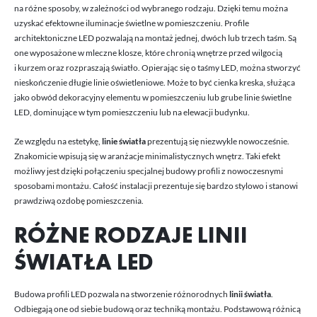
postaci wiadomości, ofert, komunikatów mediów społecznościowych.
na różne sposoby, w zależności od wybranego rodzaju. Dzięki temu można
uzyskać efektowne iluminacje świetlne w pomieszczeniu. Profile
architektoniczne LED pozwalają na montaż jednej, dwóch lub trzech taśm. Są
one wyposażone w mleczne klosze, które chronią wnętrze przed wilgocią
i kurzem oraz rozpraszają światło. Opierając się o taśmy LED, można stworzyć
nieskończenie długie linie oświetleniowe. Może to być cienka kreska, służąca
jako obwód dekoracyjny elementu w pomieszczeniu lub grube linie świetlne
LED, dominujące w tym pomieszczeniu lub na elewacji budynku.
Ze względu na estetykę,
linie światła
prezentują się niezwykle nowocześnie.
Znakomicie wpisują się w aranżacje minimalistycznych wnętrz. Taki efekt
możliwy jest dzięki połączeniu specjalnej budowy profili z nowoczesnymi
sposobami montażu. Całość instalacji prezentuje się bardzo stylowo i stanowi
prawdziwą ozdobę pomieszczenia.
RÓŻNE RODZAJE LINII
ŚWIATŁA LED
Budowa profili LED pozwala na stworzenie różnorodnych
linii światła
.
Odbiegają one od siebie budową oraz techniką montażu. Podstawową różnicą