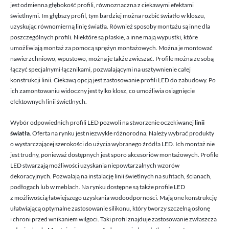
jest odmienna głębokość profili, równoznaczna z ciekawymi efektami
świetlnymi. Im głębszy profil, tym bardziej można rozbić światło w kloszu,
uzyskując równomierną linię światła. Również sposoby montażu są inne dla
poszczególnych profili. Niektóre są płaskie, a inne mają wypustki, które
umożliwiają montaż za pomocą sprężyn montażowych. Można je montować
nawierzchniowo, wpustowo, można je także zwieszać. Profile można ze sobą
łączyć specjalnymi łącznikami, pozwalającymi na usztywnienie całej
konstrukcji linii. Ciekawą opcją jest zastosowanie profili LED do zabudowy. Po
ich zamontowaniu widoczny jest tylko klosz, co umożliwia osiągnięcie
efektownych linii świetlnych.
Wybór odpowiednich profili LED pozwoli na stworzenie oczekiwanej
linii
światła
. Oferta na rynku jest niezwykle różnorodna. Należy wybrać produkty
o wystarczającej szerokości do użycia wybranego źródła LED. Ich montaż nie
jest trudny, ponieważ dostępnych jest sporo akcesoriów montażowych. Profile
LED stwarzają możliwości uzyskania niepowtarzalnych wzorów
dekoracyjnych. Pozwalają na instalację linii świetlnych na sufitach, ścianach,
podłogach lub w meblach. Na rynku dostępne są także profile LED
z możliwością łatwiejszego uzyskania wodoodporności. Mają one konstrukcję
ułatwiającą optymalne zastosowanie silikonu, który tworzy szczelną osłonę
i chroni przed wnikaniem wilgoci. Taki profil znajduje zastosowanie zwłaszcza