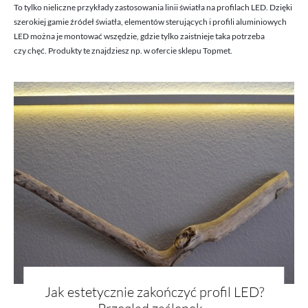
To tylko nieliczne przykłady zastosowania linii światła na profilach LED. Dzięki
szerokiej gamie źródeł światła, elementów sterujących i profili aluminiowych
LED można je montować wszędzie, gdzie tylko zaistnieje taka potrzeba
czy chęć. Produkty te znajdziesz np. w ofercie sklepu Topmet.
Jak estetycznie zakończyć profil LED?