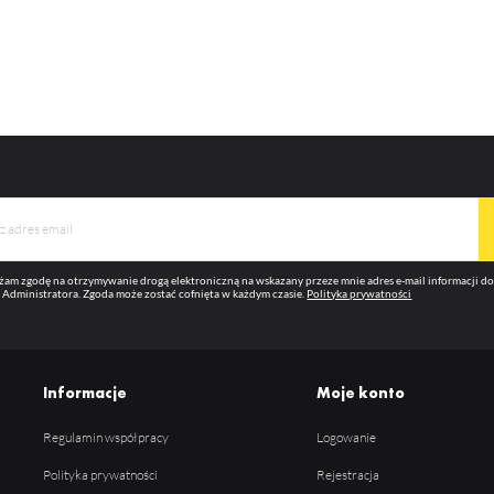
am zgodę na otrzymywanie drogą elektroniczną na wskazany przeze mnie adres e-mail informacji 
 Administratora. Zgoda może zostać cofnięta w każdym czasie.
Polityka prywatności
Informacje
Moje konto
Regulamin współpracy
Logowanie
Polityka prywatności
Rejestracja