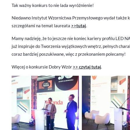
Tak ważny konkurs to nie lada wyróżnienie!
Niedawno Instytut Wzornictwa Przemysłowego wydał także ka
szczegółami na temat laureata
>>tutaj
.
Mamy nadzieję, że to jeszcze nie koniec kariery profilu LED NA
już inspiruje do Tworzenia wyjątkowych wnętrz, pełnych charak
coraz bardziej poszukiwane, więc z przekonaniem polecamy!
U
Więcej o konkursie Dobry Wzór
>> czytaj tutaj
.
Sz
ws
N
Ni
ko
Pl
Wi
us
st