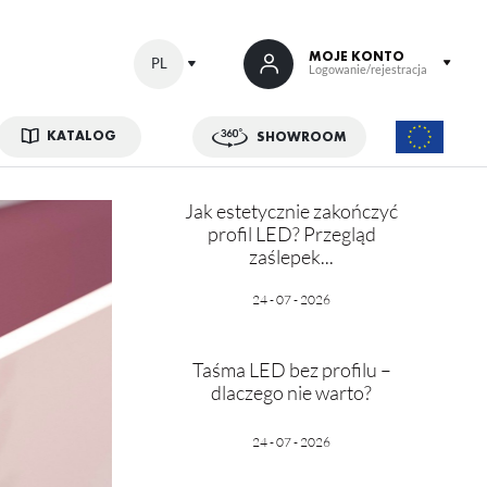
MOJE KONTO
PL
Logowanie/rejestracja
KATALOG
SHOWROOM
 SIĘ
Jak estetycznie zakończyć
kowe korzyści:
profil LED? Przegląd
zaślepek...
ji zamówień
w
24 - 07 - 2026
adzania swoich danych przy kolejnych zakupach
abatów i kuponów promocyjnych
Taśma LED bez profilu –
dlaczego nie warto?
ACJA
24 - 07 - 2026