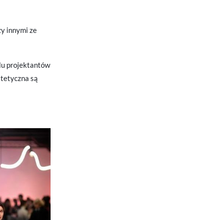
y innymi ze
elu projektantów
stetyczna są
 Ci
ch