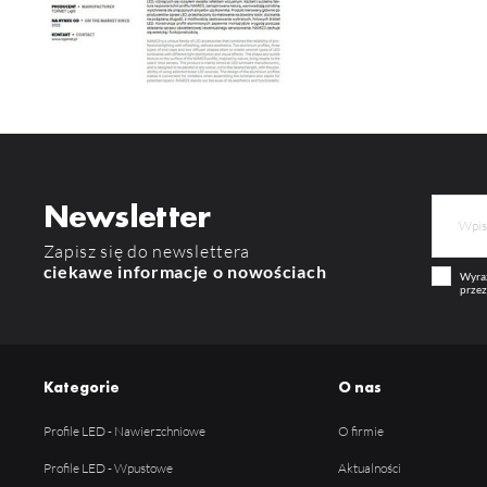
Newsletter
Zapisz się do newslettera
ciekawe informacje o nowościach
Wyraż
przez
Kategorie
O nas
Profile LED - Nawierzchniowe
O firmie
Profile LED - Wpustowe
Aktualności