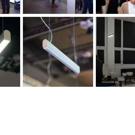
nkcjonalne i personalizacyjne
go typu pliki cookies umożliwiają stronie internetowej zapamiętanie wprowadzonych przez Cieb
tawień oraz personalizację określonych funkcjonalności czy prezentowanych treści.
ięki tym plikom cookies możemy zapewnić Ci większy komfort korzystania z funkcjonalności
ZAPISZ WYBRANE
ęcej
szej strony poprzez dopasowanie jej do Twoich indywidualnych preferencji. Wyrażenie zgody na
nkcjonalne i personalizacyjne pliki cookies gwarantuje dostępność większej ilości funkcji na
ronie.
ODRZUĆ WSZYSTKIE
nalityczne
alityczne pliki cookies pomagają nam rozwijać się i dostosowywać do Twoich potrzeb.
okies analityczne pozwalają na uzyskanie informacji w zakresie wykorzystywania witryny
ZEZWÓL NA WSZYSTKIE
ęcej
ternetowej, miejsca oraz częstotliwości, z jaką odwiedzane są nasze serwisy www. Dane pozwala
m na ocenę naszych serwisów internetowych pod względem ich popularności wśród
ytkowników. Zgromadzone informacje są przetwarzane w formie zanonimizowanej. Wyrażenie
ody na analityczne pliki cookies gwarantuje dostępność wszystkich funkcjonalności.
eklamowe
ięki reklamowym plikom cookies prezentujemy Ci najciekawsze informacje i aktualności na
ronach naszych partnerów.
omocyjne pliki cookies służą do prezentowania Ci naszych komunikatów na podstawie analizy
ęcej
oich upodobań oraz Twoich zwyczajów dotyczących przeglądanej witryny internetowej. Treści
omocyjne mogą pojawić się na stronach podmiotów trzecich lub firm będących naszymi partnera
az innych dostawców usług. Firmy te działają w charakterze pośredników prezentujących nasze
eści w postaci wiadomości, ofert, komunikatów mediów społecznościowych.