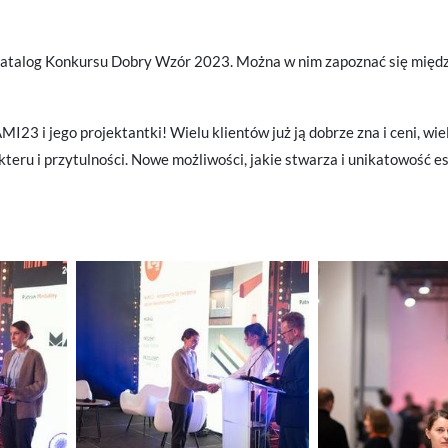
talog Konkursu Dobry Wzór 2023. Można w nim zapoznać się międz
MI23 i jego projektantki! Wielu klientów już ją dobrze zna i ceni, wi
teru i przytulności. Nowe możliwości, jakie stwarza i unikatowość e
STAWIENIA
anujemy Twoją prywatność. Możesz zmienić ustawienia cookies lub zaakceptować je
zystkie. W dowolnym momencie możesz dokonać zmiany swoich ustawień.
iezbędne
ezbędne pliki cookies służą do prawidłowego funkcjonowania strony internetowej i umożliwiają
mfortowe korzystanie z oferowanych przez nas usług.
iki cookies odpowiadają na podejmowane przez Ciebie działania w celu m.in. dostosowania Twoi
ęcej
tawień preferencji prywatności, logowania czy wypełniania formularzy. Dzięki plikom cookies
rona, z której korzystasz, może działać bez zakłóceń.