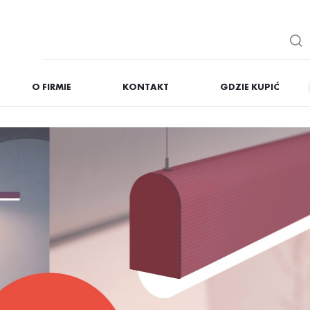
O FIRMIE
KONTAKT
GDZIE KUPIĆ
IĘ
ZAREJESTRUJ
Otrzymasz liczne dodat
podgląd statusu realizac
podgląd historii zakupó
brak konieczności wprow
możliwość otrzymania r
Zapomniałem hasła
OGUJ SIĘ
REJESTR