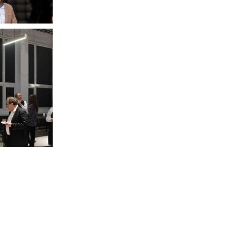
ie
ją
mi