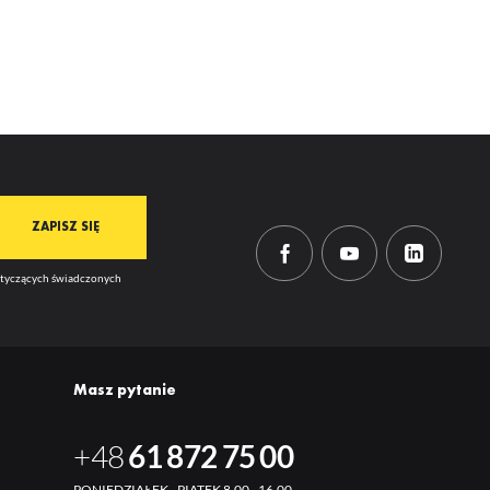
dotyczących świadczonych
Masz pytanie
+48
61 872 75 00
PONIEDZIAŁEK - PIĄTEK 8.00 - 16.00