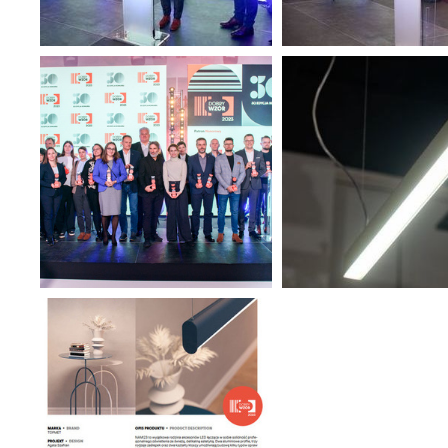
Fu
Te
us
Dz
Wi
na
fu
st
A
An
Co
Wi
in
na
uż
zg
R
Dz
st
Pr
Wi
Tw
pr
or
tr