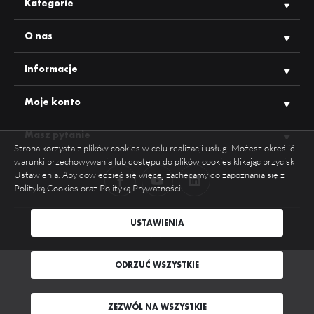
Kategorie
O nas
Informacje
Moje konto
Masz pytanie
Strona korzysta z plików cookies w celu realizacji usług. Możesz określić
warunki przechowywania lub dostępu do plików cookies klikając przycisk
Ustawienia. Aby dowiedzieć się więcej zachęcamy do zapoznania się z
Polityką Cookies oraz Polityką Prywatności.
ZAPISZ WYBRANE
USTAWIENIA
COPYRIGHT 2026 TOPMET WSZYSTKIE PRAWA ZASTRZEŻONE
AGENCJA INTERAKTYWNA
[TI]
POWERED BY
2CLICKSHOP
ODRZUĆ WSZYSTKIE
ODRZUĆ WSZYSTKIE
ZEZWÓL NA WSZYSTKIE
ZEZWÓL NA WSZYSTKIE