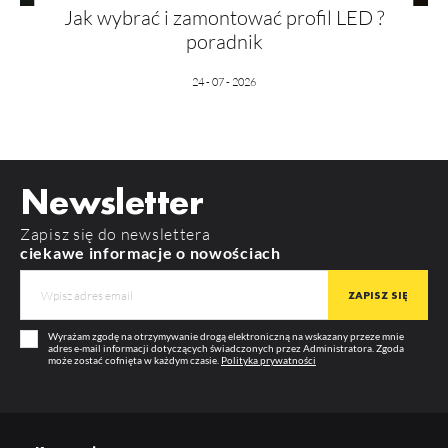
Jak wybrać i zamontować profil LED ?
poradnik
24 - 07 - 2026
Newsletter
Zapisz się do newslettera
ciekawe informacje o nowościach
Wyrażam zgodę na otrzymywanie drogą elektroniczną na wskazany przeze mnie
adres e-mail informacji dotyczących świadczonych przez Administratora. Zgoda
może zostać cofnięta w każdym czasie.
Polityka prywatności