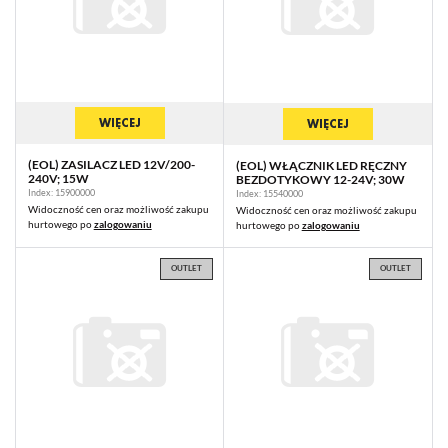
WIĘCEJ
WIĘCEJ
(EOL) ZASILACZ LED 12V/200-
(EOL) WŁĄCZNIK LED RĘCZNY
240V; 15W
BEZDOTYKOWY 12-24V; 30W
Index: 15900000
Index: 15540000
Widoczność cen oraz możliwość zakupu
Widoczność cen oraz możliwość zakupu
hurtowego po
zalogowaniu
hurtowego po
zalogowaniu
OUTLET
OUTLET