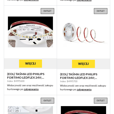
OUTLET
OUTLET
WIĘCEJ
WIĘCEJ
(EOL) TAŚMA LED PHILIPS
(EOL) TAŚMA LED PHILIPS
FORTIMO LEDFLEX 24V;
FORTIMO LEDFLEX 24V;
140P/M; 2500LM/M; 930PW C5
140P/M; 2500LM/M; 940PW C5
Index: B4995600
Index: B4995700
G1 5M (P)
G1 5M (P)
Widoczność cen oraz możliwość zakupu
Widoczność cen oraz możliwość zakupu
hurtowego po
zalogowaniu
hurtowego po
zalogowaniu
OUTLET
OUTLET