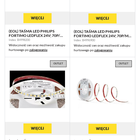
WIĘCEJ
WIĘCEJ
(EOL) TAŚMA LED PHILIPS
(EOL) TAŚMA LED PHILIPS
FORTIMO LEDFLEX 24V; 70P/M;
FORTIMO LEDFLEX 24V; 70P/M;
1500LM/M; 840 C10 G1 5M (P)
2000LM/M; 830 C10 G1 5M (P)
Index: B4998200
Index: B4996900
Widoczność cen oraz możliwość zakupu
Widoczność cen oraz możliwość zakupu
hurtowego po
zalogowaniu
hurtowego po
zalogowaniu
OUTLET
OUTLET
WIĘCEJ
WIĘCEJ