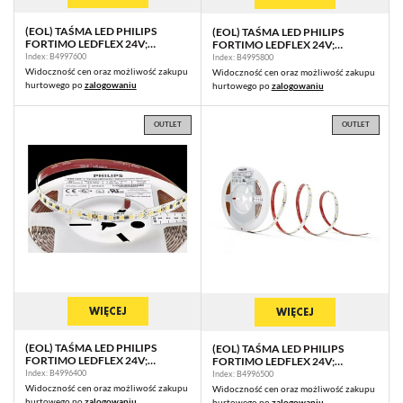
działają w charakterze pośredników prezentujących nasze treści w
postaci wiadomości, ofert, komunikatów mediów społecznościowych.
(EOL) TAŚMA LED PHILIPS
(EOL) TAŚMA LED PHILIPS
FORTIMO LEDFLEX 24V;
FORTIMO LEDFLEX 24V;
140P/M; 1500LM/M; 930PW C5
140P/M; 2500LM/M; 927 C5 G1
Index: B4997600
Index: B4995800
G1 5M (P)
5M (P)
Widoczność cen oraz możliwość zakupu
Widoczność cen oraz możliwość zakupu
hurtowego po
zalogowaniu
hurtowego po
zalogowaniu
OUTLET
OUTLET
WIĘCEJ
WIĘCEJ
(EOL) TAŚMA LED PHILIPS
(EOL) TAŚMA LED PHILIPS
FORTIMO LEDFLEX 24V;
FORTIMO LEDFLEX 24V;
140P/M; 2000LM/M; 930PW C5
140P/M; 2000LM/M; 940PW C5
Index: B4996400
Index: B4996500
G1 5M (P)
G1 5M (P)
Widoczność cen oraz możliwość zakupu
Widoczność cen oraz możliwość zakupu
hurtowego po
zalogowaniu
hurtowego po
zalogowaniu