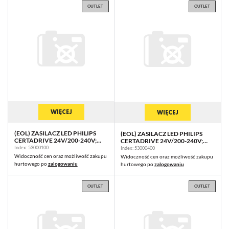
OUTLET
OUTLET
WIĘCEJ
WIĘCEJ
(EOL) ZASILACZ LED PHILIPS
(EOL) ZASILACZ LED PHILIPS
CERTADRIVE 24V/200-240V;
CERTADRIVE 24V/200-240V;
35W
120W
Index: 53000100
Index: 53000400
Widoczność cen oraz możliwość zakupu
Widoczność cen oraz możliwość zakupu
hurtowego po
zalogowaniu
hurtowego po
zalogowaniu
OUTLET
OUTLET