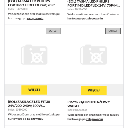
(EOL) TAŚMA LED PHILIPS
(EOL) TAŚMA LED PHILIPS
FORTIMO LEDFLEX 24V; 70P/M;
FORTIMO LEDFLEX 24V; 70P/M;
2000LM/M; 840 C10 G1 5M (P)
2500LM/M; 830 C10 G1 5M (P)
Index: B4997000
Index: B4996000
Widoczność cen oraz możliwość zakupu
Widoczność cen oraz możliwość zakupu
hurtowego po
zalogowaniu
hurtowego po
zalogowaniu
OUTLET
OUTLET
WIĘCEJ
WIĘCEJ
(EOL) ZASILACZ LED FIT30
PRZYRZĄD MONTAŻOWY
24V/200-240V; 100W
WAGO
[FTPC100V24-S]
Index: 15890000
Index: 85700000
Widoczność cen oraz możliwość zakupu
Widoczność cen oraz możliwość zakupu
hurtowego po
zalogowaniu
hurtowego po
zalogowaniu