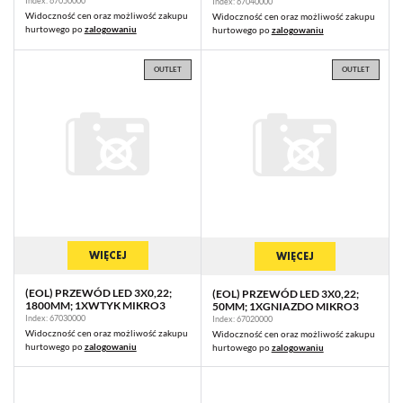
200MM; 4XGNIAZDO MIKRO4
Index: 67050000
Index: 67040000
Widoczność cen oraz możliwość zakupu
Widoczność cen oraz możliwość zakupu
hurtowego po
zalogowaniu
hurtowego po
zalogowaniu
OUTLET
OUTLET
WIĘCEJ
WIĘCEJ
(EOL) PRZEWÓD LED 3X0,22;
(EOL) PRZEWÓD LED 3X0,22;
1800MM; 1XWTYK MIKRO3
50MM; 1XGNIAZDO MIKRO3
Index: 67030000
Index: 67020000
Widoczność cen oraz możliwość zakupu
Widoczność cen oraz możliwość zakupu
hurtowego po
zalogowaniu
hurtowego po
zalogowaniu