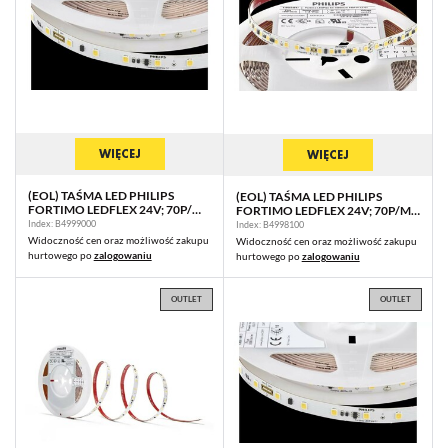
WIĘCEJ
WIĘCEJ
(EOL) TAŚMA LED PHILIPS
(EOL) TAŚMA LED PHILIPS
FORTIMO LEDFLEX 24V; 70P/M;
FORTIMO LEDFLEX 24V; 70P/M;
1000LM/M; 827 C10 G1 5M (P)
1500LM/M; 830 C10 G1 5M (P)
Index: B4999000
Index: B4998100
Widoczność cen oraz możliwość zakupu
Widoczność cen oraz możliwość zakupu
hurtowego po
zalogowaniu
hurtowego po
zalogowaniu
OUTLET
OUTLET