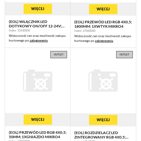
WIĘCEJ
WIĘCEJ
(EOL) WŁĄCZNIK LED
(EOL) PRZEWÓD LED RGB 4X0,5;
DOTYKOWY ON/OFF 12-24V;
1800MM; 1XWTYK MIKRO4
30W
Index: 15630000
Index: 67060000
Widoczność cen oraz możliwość zakupu
Widoczność cen oraz możliwość zakupu
hurtowego po
zalogowaniu
hurtowego po
zalogowaniu
OUTLET
OUTLET
WIĘCEJ
WIĘCEJ
(EOL) PRZEWÓD LED RGB 4X0,5;
(EOL) ROZDZIELACZ LED
50MM; 1XGNIAZDO MIKRO4
ZINTEGROWANY RGB 4X0,5;