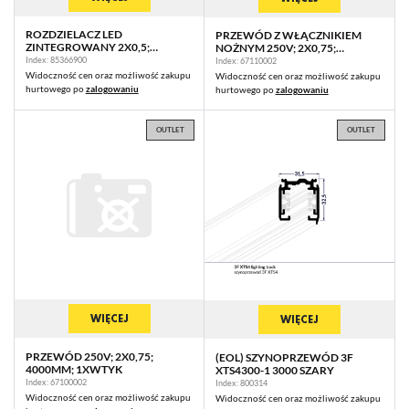
ROZDZIELACZ LED
PRZEWÓD Z WŁĄCZNIKIEM
ZINTEGROWANY 2X0,5;
NOŻNYM 250V; 2X0,75;
250MM; 6XGNIAZDO MINI
1000/2500MM; 1XWTYK
Index: 85366900
Index: 67110002
Widoczność cen oraz możliwość zakupu
Widoczność cen oraz możliwość zakupu
hurtowego po
zalogowaniu
hurtowego po
zalogowaniu
OUTLET
OUTLET
WIĘCEJ
WIĘCEJ
PRZEWÓD 250V; 2X0,75;
(EOL) SZYNOPRZEWÓD 3F
4000MM; 1XWTYK
XTS4300-1 3000 SZARY
Index: 67100002
Index: 800314
Widoczność cen oraz możliwość zakupu
Widoczność cen oraz możliwość zakupu