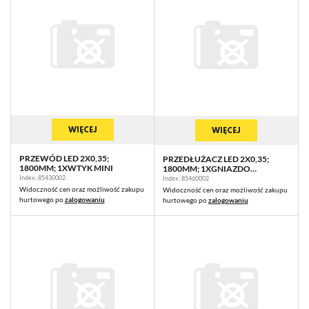
WIĘCEJ
WIĘCEJ
PRZEWÓD LED 2X0,35;
PRZEDŁUŻACZ LED 2X0,35;
1800MM; 1XWTYK MINI
1800MM; 1XGNIAZDO
MINI/1XWTYK MINI
Index: 85430002
Index: 85460002
Widoczność cen oraz możliwość zakupu
Widoczność cen oraz możliwość zakupu
hurtowego po
zalogowaniu
hurtowego po
zalogowaniu