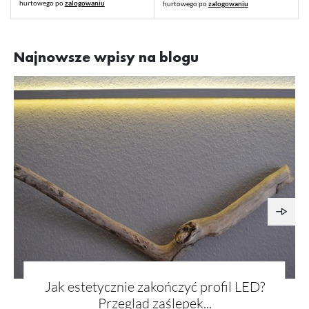
hurtowego po
zalogowaniu
hurtowego po
zalogowaniu
Najnowsze wpisy na blogu
Jak estetycznie zakończyć profil LED?
Przegląd zaślepek...