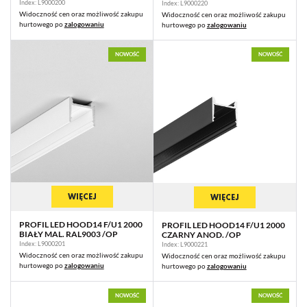
Index: L9000200
Index: L9000220
Topmet Light – Twoje Źródło
Widoczność cen oraz możliwość zakupu
Widoczność cen oraz możliwość zakupu
hurtowego po
zalogowaniu
hurtowego po
zalogowaniu
Nowoczesnego Oświetlenia
NOWOŚĆ
NOWOŚĆ
Zapraszamy do odkrycia profilu HOOD14 oraz innych innowacyjnych
produktów z kolekcji „Małe Zgrabne” na stronie Topmet Light. Nasze profile
LED są projektowane z myślą o nowoczesnych przestrzeniach, zapewniając
doskonałe połączenie estetyki, funkcjonalności i wszechstronności.
Wybierz HOOD14 i wprowadź do swojego wnętrza nowoczesność i
elegancję, które przekształcą każdą przestrzeń.
Topmet Light – innowacyjne oświetlenie dla współczesnych aranżacji
WIĘCEJ
wnętrz.
WIĘCEJ
PROFIL LED HOOD14 F/U1 2000
PROFIL LED HOOD14 F/U1 2000
BIAŁY MAL. RAL9003 /OP
CZARNY ANOD. /OP
Index: L9000201
Index: L9000221
Widoczność cen oraz możliwość zakupu
Widoczność cen oraz możliwość zakupu
hurtowego po
zalogowaniu
hurtowego po
zalogowaniu
NOWOŚĆ
NOWOŚĆ