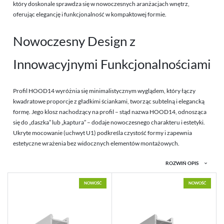
postaci wiadomości, ofert, komunikatów mediów społecznościowych.
który doskonale sprawdza się w nowoczesnych aranżacjach wnętrz,
WIDE24 G/W
oferując elegancję i funkcjonalność w kompaktowej formie.
PIXY20-01 C7/Q9U3
Nowoczesny Design z
PIXY20-02 C7
PIXEL33-01 C8/Q9U8
Innowacyjnymi Funkcjonalnościami
PIXEL33-02 C8/Q9
Profil HOOD14 wyróżnia się minimalistycznym wyglądem, który łączy
kwadratowe proporcje z gładkimi ściankami, tworząc subtelną i elegancką
formę. Jego klosz nachodzący na profil – stąd nazwa HOOD14, odnosząca
się do „daszka” lub „kaptura” – dodaje nowoczesnego charakteru i estetyki.
Ukryte mocowanie (uchwyt U1) podkreśla czystość formy i zapewnia
estetyczne wrażenia bez widocznych elementów montażowych.
ROZWIŃ OPIS
Wszechstronność Montażu i
NOWOŚĆ
NOWOŚĆ
Wysoka Funkcjonalność
HOOD14 oferuje kilka opcji montażu, w tym montaż nawierzchniowy,