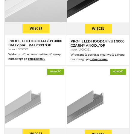
WIĘCEJ
WIĘCEJ
PROFIL LED HOOD14 F/U1 3000
PROFIL LED HOOD14 F/U1 3000
BIAŁY MAL. RAL9003 /OP
CZARNY ANOD. /OP
Index: L9000301
Index: L9000321
Widoczność cen oraz możliwość zakupu
Widoczność cen oraz możliwość zakupu
hurtowego po
zalogowaniu
hurtowego po
zalogowaniu
NOWOŚĆ
NOWOŚĆ
WIĘCEJ