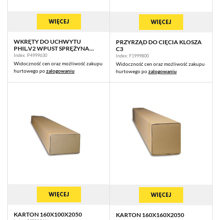
WIĘCEJ
WIĘCEJ
WKRĘTY DO UCHWYTU
PRZYRZĄD DO CIĘCIA KLOSZA
PHIL.V2 WPUST SPRĘŻYNA
C3
OCYNK [8SZT]
Index: P4999630
Index: F1999800
Widoczność cen oraz możliwość zakupu
Widoczność cen oraz możliwość zakupu
hurtowego po
zalogowaniu
hurtowego po
zalogowaniu
WIĘCEJ
WIĘCEJ
KARTON 160X100X2050
KARTON 160X160X2050