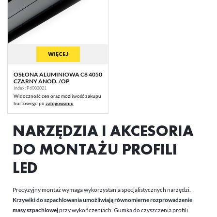
WIĘCEJ
OSŁONA ALUMINIOWA C8 4050
CZARNY ANOD. /OP
Index: P6002021
Widoczność cen oraz możliwość zakupu
hurtowego po
zalogowaniu
NARZĘDZIA I AKCESORIA
DO MONTAŻU PROFILI
LED
Precyzyjny montaż wymaga wykorzystania specjalistycznych narzędzi.
Krzywiki do szpachlowania umożliwiają równomierne rozprowadzenie
masy szpachlowej
przy wykończeniach. Gumka do czyszczenia profili