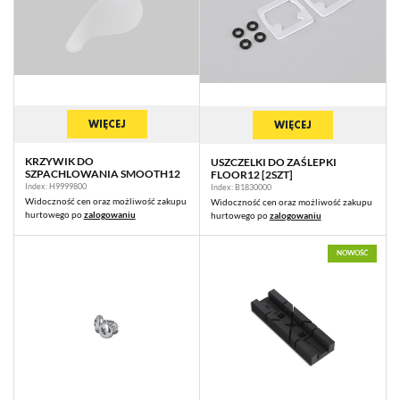
będących naszymi partnerami oraz innych dostawców usług. Firmy te
działają w charakterze pośredników prezentujących nasze treści w
postaci wiadomości, ofert, komunikatów mediów społecznościowych.
WIĘCEJ
WIĘCEJ
KRZYWIK DO
USZCZELKI DO ZAŚLEPKI
SZPACHLOWANIA SMOOTH12
FLOOR12 [2SZT]
Index: H9999800
Index: B1830000
Widoczność cen oraz możliwość zakupu
Widoczność cen oraz możliwość zakupu
hurtowego po
zalogowaniu
hurtowego po
zalogowaniu
NOWOŚĆ