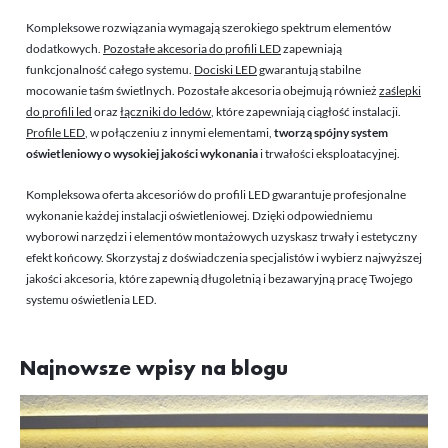
Kompleksowe rozwiązania wymagają szerokiego spektrum elementów
dodatkowych.
Pozostałe akcesoria do profili LED
zapewniają
funkcjonalność całego systemu.
Dociski LED
gwarantują stabilne
mocowanie taśm świetlnych. Pozostałe akcesoria obejmują również
zaślepki
do profili led
oraz
łączniki do ledów
, które zapewniają ciągłość instalacji.
Profile LED
, w połączeniu z innymi elementami,
tworzą spójny system
oświetleniowy o wysokiej jakości wykonania
i trwałości eksploatacyjnej.
Kompleksowa oferta akcesoriów do profili LED gwarantuje profesjonalne
wykonanie każdej instalacji oświetleniowej. Dzięki odpowiedniemu
wyborowi narzędzi i elementów montażowych uzyskasz trwały i estetyczny
efekt końcowy. Skorzystaj z doświadczenia specjalistów i wybierz najwyższej
jakości akcesoria, które zapewnią długoletnią i bezawaryjną pracę Twojego
systemu oświetlenia LED.
Najnowsze wpisy na blogu