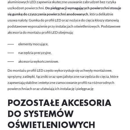
aluminiowych LED zapewnia skuteczne usuwanie zabrudzeń bez ryzyka
uszkodzeń powierzchni.
Do pielęgnacji wymagających powierzchni stosuje
się gumkę do czyszczenia powierzchni anodowanych
, która delikatnie
usuwa naloty. Gumka do profili LED oraz nożyce do cięcia kloszy stanowią
podstawowe wyposażenie przy instalacjach oświetleniowych. Podstawowe
akcesoria do montażu profili LED obejmują:
elementy mocujące,
narzędzia precyzyjne,
akcesoria wykończeniowe.
Do montażu profili LED często wykorzystuje się uchwyty montażowe,
sprężyny, zaślepki, łączniki oraz specjalistyczne narzędzia do cięcia, które
zapewniają stabilne i estetyczne zamocowanie profili na różnorodnych
powierzchniach oraz ułatwiają ich instalację i pielęgnację
POZOSTAŁE AKCESORIA
DO SYSTEMÓW
OŚWIETLENIOWYCH