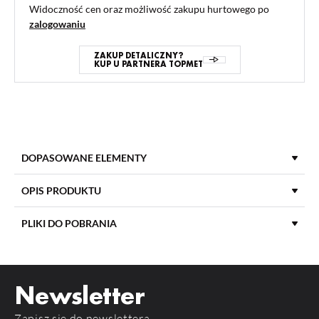
Widoczność cen oraz możliwość zakupu hurtowego po
zalogowaniu
ZAKUP DETALICZNY?
KUP U PARTNERA TOPMET
DOPASOWANE ELEMENTY
OPIS PRODUKTU
PLIKI DO POBRANIA
DŁUGOŚĆ
2000 mm
POBIERZ
product_card_3212.pdf
MATERIAŁ KLOSZA
PP
Newsletter
KOLOR KLOSZA
Transparentny
Zapisz się do newslettera