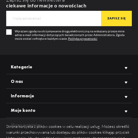
RODZAJ KLOSZA
A
ciekawe informacje o nowościach
SLIM8 AC2/Z
MATERIAŁ
PC
KOLOR
transparentny
Wyrażam zgodę na otrzymywanie drogą elektroniczną na wskazany przeze mnie
TRANSPARENTNOŚĆ
95%
adres e-mail informacji dotyczących świadczonych przez Administratora. Zgoda
może zostać cofnięta w każdym czasie.
Polityka prywatności
GWARANCJA
12 m-cy
WIĘCEJ
PRODUCENT
TOPMET
ODPORNOŚĆ UV
TAK
Kategorie
O nas
Informacje
Moje konto
Masz pytanie
Strona korzysta z plików cookies w celu realizacji usług. Możesz określić
warunki przechowywania lub dostępu do plików cookies klikając przycisk