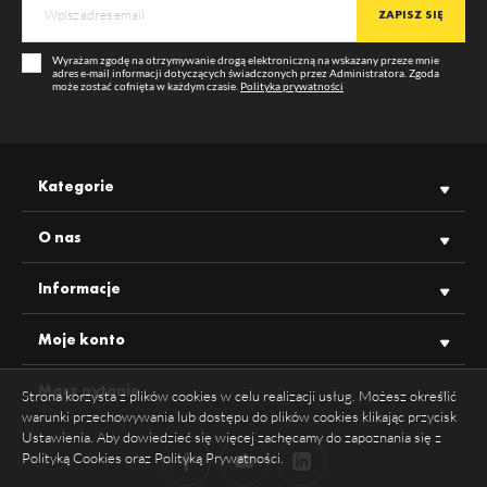
KOLOR
transparentny
Wyrażam zgodę na otrzymywanie drogą elektroniczną na wskazany przeze mnie
TRANSPARENTNOŚĆ
95%
adres e-mail informacji dotyczących świadczonych przez Administratora. Zgoda
może zostać cofnięta w każdym czasie.
Polityka prywatności
GWARANCJA
12 m-cy
WIĘCEJ
PRODUCENT
TOPMET
ODPORNOŚĆ UV
TAK
Kategorie
O nas
Informacje
Moje konto
Masz pytanie
Strona korzysta z plików cookies w celu realizacji usług. Możesz określić
warunki przechowywania lub dostępu do plików cookies klikając przycisk
Ustawienia. Aby dowiedzieć się więcej zachęcamy do zapoznania się z
Polityką Cookies oraz Polityką Prywatności.