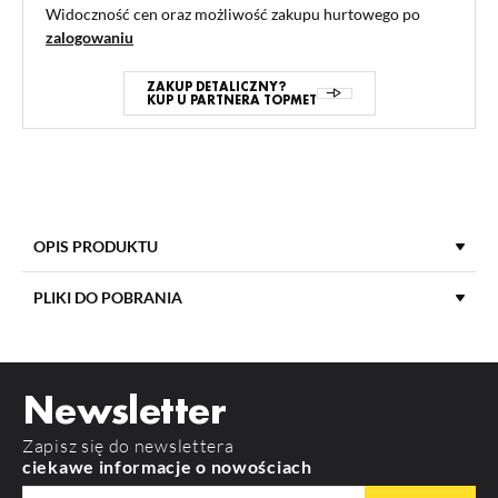
Widoczność cen oraz możliwość zakupu hurtowego po
zalogowaniu
ZAKUP DETALICZNY?
KUP U PARTNERA TOPMET
OPIS PRODUKTU
PLIKI DO POBRANIA
DŁUGOŚĆ
2000 mm
POBIERZ
product_card_3233.pdf
MATERIAŁ KLOSZA
PC
Newsletter
KOLOR KLOSZA
Transparentny
Zapisz się do newslettera
RODZAJ KLOSZA
E
ciekawe informacje o nowościach
MATERIAŁ
PC