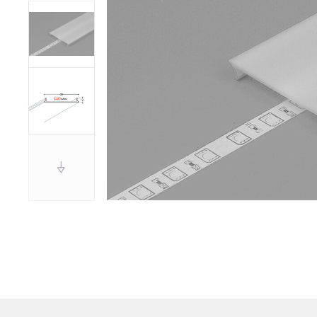
U
Sz
ws