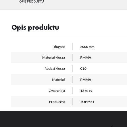
OPIS PRODUKTU
N
Ni
ko
Opis produktu
Pl
Wi
us
st
Fu
Długość
2000 mm
Te
us
Materiał klosza
PMMA
Dz
Wi
na
Rodzaj klosza
C10
fu
st
Materiał
PMMA
A
An
Gwarancja
12 m-cy
Co
Wi
in
Producent
TOPMET
na
uż
zg
R
Dz
st