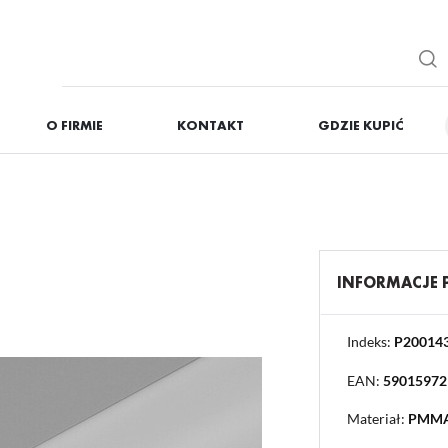
O FIRMIE
KONTAKT
GDZIE KUPIĆ
IĘ
ZAREJESTRUJ
Otrzymasz liczne dodat
podgląd statusu realizac
podgląd historii zakupó
INFORMACJE
brak konieczności wprow
możliwość otrzymania r
Zapomniałem hasła
Indeks:
P20014
EAN:
59015972
OGUJ SIĘ
REJESTR
Materiał:
PMM