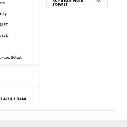
KUP U PARTNERA
 mm
TOPMET
m-cy
PMET
:
szt.
orcze
:
20 szt.
UJ SIĘ Z NAMI