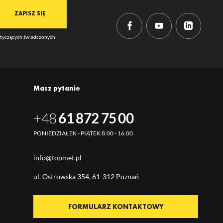
mi
dotyczących świadczonych
Masz pytanie
+48
61 872 75 00
PONIEDZIAŁEK - PIĄTEK 8.00 - 16.00
info@topmet.pl
ul. Ostrow
ska 354, 61-312 Poznań
FORMULARZ KONTAKTOWY