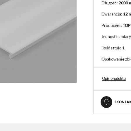
Długość:
2000
Gwarancja:
12 
Producent:
TO
Jednostka miary
Ilość sztuk:
1
Opakowanie zbi
Opis produktu
STAWIENIA
SKONTAKT
anujemy Twoją prywatność. Możesz zmienić ustawienia cookies lub zaakceptować je
zystkie. W dowolnym momencie możesz dokonać zmiany swoich ustawień.