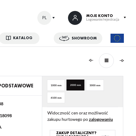
MOJE KONTO
PL
Logowanie/rejestracja
KATALOG
SHOWROOM
 SIĘ
kowe korzyści:
ji zamówień
w
 PODSTAWOWE
2000 mm
1000 mm
3000 mm
adzania swoich danych przy kolejnych zakupach
4100 mm
abatów i kuponów promocyjnych
38
Widoczność cen oraz możliwość
18098
zakupu hurtowego po
zalogowaniu
ACJA
A
ZAKUP DETALICZNY?