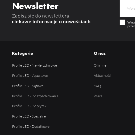
Newsletter
Pr
Wi
Tw
pr
Zapisz się do newslettera
or
ciekawe informacje o nowościach
tr
Wyraż
przez
Kategorie
O nas
Profile LED - Nawierzchniowe
O firmie
Profile LED - Wpustowe
Aktualności
Profile LED - Kątowe
FAQ
Profile LED - Do szpachlowania
Praca
Profile LED - Do płytek
Profile LED - Specjalne
Profile LED - Dodatkowe