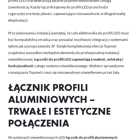
profili LED charakteryzują się precyzyjnym wykonaniem i długą
żywotnością. Każdy łącznik kątowy do profili LED przechodzi
rygorystyczne testy jakości, zapewniające niezawodność w długotrwałej
eksploatacji.
Przy planowaniu instalacji pamiętaj, że cała
elektronika do profili LED
musi
być kompatybilna ze sobą oraz posiadać możliwość integracji z systemami
takimi jak
szynoprzewody 3F
. Dzięki kompleksowej ofercie Topmet
znajdziesz wszystkie niezbędne elementy do profesjonalnej instalacji
oświetleniowej.
Łączniki do profili LED zapewniają trwałość, estetykę i
funkcjonalność
całego systemu oświetleniowego. Wybierz sprawdzone
rozwiązania Topmet i ciesz się niezawodnym oświetleniem przez lata.
ŁĄCZNIK PROFILI
ALUMINIOWYCH –
TRWAŁE I ESTETYCZNE
POŁĄCZENIA
W systemach oświetleniowych LED
łącznik do profili aluminiowych