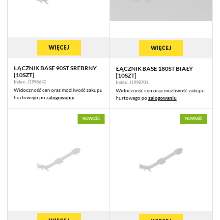
zwyczajów dotyczących przeglądanej witryny internetowej. Treści
promocyjne mogą pojawić się na stronach podmiotów trzecich lub firm
będących naszymi partnerami oraz innych dostawców usług. Firmy te
działają w charakterze pośredników prezentujących nasze treści w
postaci wiadomości, ofert, komunikatów mediów społecznościowych.
WIĘCEJ
WIĘCEJ
ŁĄCZNIK BASE 90ST SREBRNY
ŁĄCZNIK BASE 180ST BIAŁY
[10SZT]
[10SZT]
Index: J1998640
Index: J1998701
Widoczność cen oraz możliwość zakupu
Widoczność cen oraz możliwość zakupu
hurtowego po
zalogowaniu
hurtowego po
zalogowaniu
NOWOŚĆ
NOWOŚĆ