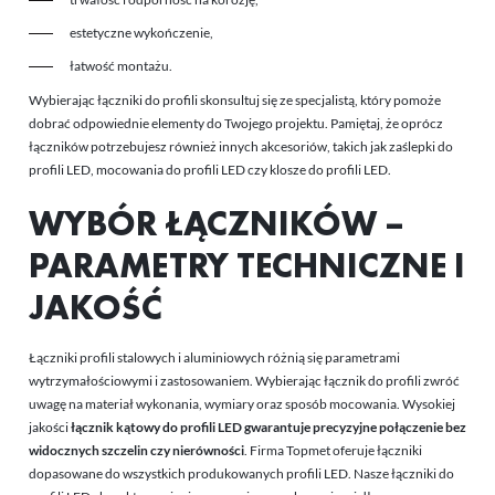
estetyczne wykończenie,
łatwość montażu.
Wybierając łączniki do profili skonsultuj się ze specjalistą, który pomoże
dobrać odpowiednie elementy do Twojego projektu. Pamiętaj, że oprócz
łączników potrzebujesz również innych akcesoriów, takich jak
zaślepki do
profili LED
,
mocowania do profili LED
czy
klosze do profili LED
.
WYBÓR ŁĄCZNIKÓW –
PARAMETRY TECHNICZNE I
JAKOŚĆ
Łączniki profili stalowych i aluminiowych różnią się parametrami
wytrzymałościowymi i zastosowaniem. Wybierając łącznik do profili zwróć
uwagę na materiał wykonania, wymiary oraz sposób mocowania. Wysokiej
jakości
łącznik kątowy do profili LED gwarantuje precyzyjne połączenie bez
widocznych szczelin czy nierówności
. Firma Topmet oferuje łączniki
dopasowane do wszystkich produkowanych
profili LED
. Nasze łączniki do