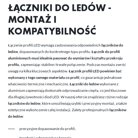
ŁĄCZNIKI DO LEDÓW -
MONTAŻ I
KOMPATYBILNOŚĆ
Łączenie profili LED wymaga zastosowania odpowiednich
łączników do
ledów
, dopasowanych do konkretnego typu profilu.
Łącznik do profili
aluminiowych musi idealnie pasować do wymiarów i kształtu przekroju
profilu
, zapewniając stabilne i trwałe połączenie. Podczas montażu zwróć
uwagę na kilka kluczowych aspektów.
Łącznik profili LED powinien być
wykonany z tego samego materiału co profil
, co gwarantuje jednakowe
właściwości termiczne i mechaniczne.
Łączniki do ledów
wykonane z
aluminium zapewniają doskonałe odprowadzanie ciepła, co jest kluczowe
dla długiej żywotności diod LED. W naszej ofercie znajdziesz różne rodzaje
łączników do ledów
, które umożliwiają szybki i precyzyjny montaż, a także
estetyczne wykończenie całej instalacji. Zalety profesjonalnych
łączników
do ledów
:
precyzyjne dopasowanie do profili,
trwałość i odporność na korozję,