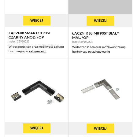
WIĘCEJ
WIĘCEJ
ŁĄCZNIK SMART10 90ST
ŁĄCZNIK SLIM8 90ST BIAŁY
CZARNY ANOD. /OP
MAL. /OP
Index: C2910021
Index: 89150001
Widoczność cen oraz możliwość zakupu
Widoczność cen oraz możliwość zakupu
hurtowego po
zalogowaniu
hurtowego po
zalogowaniu
WIĘCEJ
WIĘCEJ