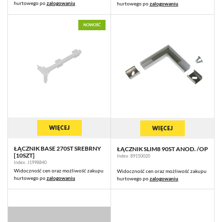
hurtowego po
zalogowaniu
hurtowego po
zalogowaniu
NOWOŚĆ
WIĘCEJ
WIĘCEJ
ŁĄCZNIK BASE 270ST SREBRNY
ŁĄCZNIK SLIM8 90ST ANOD. /OP
[10SZT]
Index: 89150020
Index: J1998840
Widoczność cen oraz możliwość zakupu
Widoczność cen oraz możliwość zakupu
hurtowego po
zalogowaniu
hurtowego po
zalogowaniu