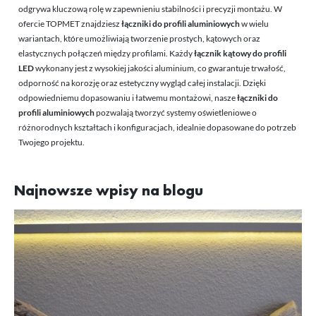
odgrywa kluczową rolę w zapewnieniu stabilności i precyzji montażu. W
ofercie TOPMET znajdziesz
łączniki do profili aluminiowych
w wielu
wariantach, które umożliwiają tworzenie prostych, kątowych oraz
elastycznych połączeń między profilami. Każdy
łącznik kątowy do profili
LED
wykonany jest z wysokiej jakości aluminium, co gwarantuje trwałość,
odporność na korozję oraz estetyczny wygląd całej instalacji. Dzięki
odpowiedniemu dopasowaniu i łatwemu montażowi, nasze
łączniki do
profili aluminiowych
pozwalają tworzyć systemy oświetleniowe o
różnorodnych kształtach i konfiguracjach, idealnie dopasowane do potrzeb
Twojego projektu.
Najnowsze wpisy na blogu