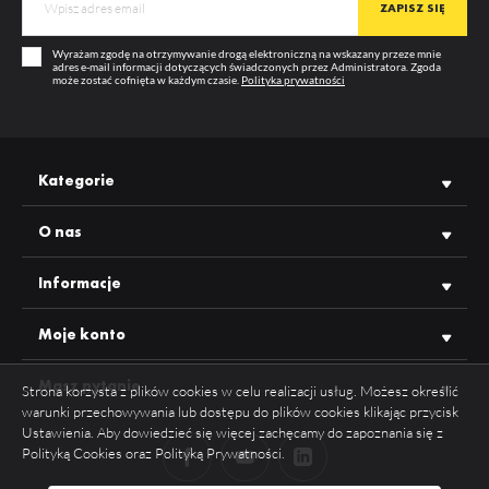
Wyrażam zgodę na otrzymywanie drogą elektroniczną na wskazany przeze mnie
adres e-mail informacji dotyczących świadczonych przez Administratora. Zgoda
może zostać cofnięta w każdym czasie.
Polityka prywatności
Kategorie
O nas
Informacje
Moje konto
Masz pytanie
Strona korzysta z plików cookies w celu realizacji usług. Możesz określić
ZAPISZ WYBRANE
warunki przechowywania lub dostępu do plików cookies klikając przycisk
Ustawienia. Aby dowiedzieć się więcej zachęcamy do zapoznania się z
ODRZUĆ WSZYSTKIE
Polityką Cookies oraz Polityką Prywatności.