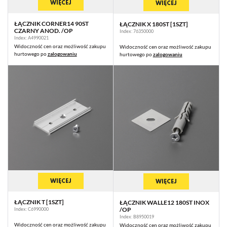
WIĘCEJ
WIĘCEJ
ŁĄCZNIK CORNER14 90ST
ŁĄCZNIK X 180ST [1SZT]
CZARNY ANOD. /OP
Index: 76350000
Index: A4990021
Widoczność cen oraz możliwość zakupu
Widoczność cen oraz możliwość zakupu
hurtowego po
zalogowaniu
hurtowego po
zalogowaniu
WIĘCEJ
WIĘCEJ
ŁĄCZNIK T [1SZT]
ŁĄCZNIK WALLE12 180ST INOX
/OP
Index: C6990000
Index: B8950019
Widoczność cen oraz możliwość zakupu
Widoczność cen oraz możliwość zakupu