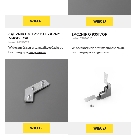
WIĘCEJ
WIĘCEJ
ŁĄCZNIK UNI12 90ST CZARNY
ŁĄCZNIK Q 90ST /OP
ANOD. /OP
Index: C3970030
Index: A1910021
Widoczność cen oraz możliwość zakupu
Widoczność cen oraz możliwość zakupu
hurtowego po
zalogowaniu
hurtowego po
zalogowaniu
WIĘCEJ
WIĘCEJ