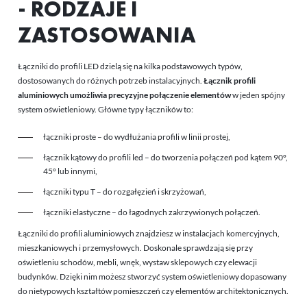
- RODZAJE I
ZASTOSOWANIA
Łączniki do profili LED dzielą się na kilka podstawowych typów,
dostosowanych do różnych potrzeb instalacyjnych.
Łącznik profili
aluminiowych umożliwia precyzyjne połączenie elementów
w jeden spójny
system oświetleniowy. Główne typy łączników to:
łączniki proste – do wydłużania profili w linii prostej,
łącznik kątowy do profili led – do tworzenia połączeń pod kątem 90°,
45° lub innymi,
łączniki typu T – do rozgałęzień i skrzyżowań,
łączniki elastyczne – do łagodnych zakrzywionych połączeń.
Łączniki do profili aluminiowych znajdziesz w instalacjach komercyjnych,
mieszkaniowych i przemysłowych. Doskonale sprawdzają się przy
oświetleniu schodów, mebli, wnęk, wystaw sklepowych czy elewacji
budynków. Dzięki nim możesz stworzyć system oświetleniowy dopasowany
do nietypowych kształtów pomieszczeń czy elementów architektonicznych.