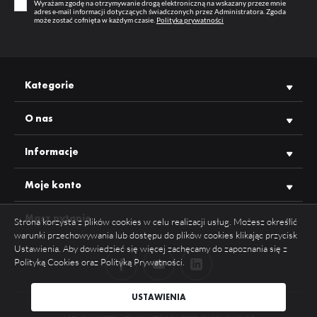
Wyrażam zgodę na otrzymywanie drogą elektroniczną na wskazany przeze mnie
adres e-mail informacji dotyczących świadczonych przez Administratora. Zgoda
może zostać cofnięta w każdym czasie.
Polityka prywatności
Kategorie
O nas
Informacje
Moje konto
Masz pytanie
Strona korzysta z plików cookies w celu realizacji usług. Możesz określić
warunki przechowywania lub dostępu do plików cookies klikając przycisk
Ustawienia. Aby dowiedzieć się więcej zachęcamy do zapoznania się z
Polityką Cookies oraz Polityką Prywatności.
ZAPISZ WYBRANE
USTAWIENIA
COPYRIGHT 2026 TOPMET WSZYSTKIE PRAWA ZASTRZEŻONE