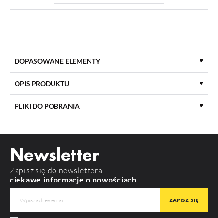
DOPASOWANE ELEMENTY
OPIS PRODUKTU
PLIKI DO POBRANIA
KOLOR
chrom
POBIERZ
product_card_1327.pdf
DŁUGOŚĆ
1500
Newsletter
GWARANCJA
12 m-cy
Zapisz się do newslettera
PRODUCENT
TOPMET
ciekawe informacje o nowościach
LOWI C10
PHIL53 C10