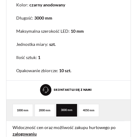
Kolor:
czarny anodowany
Długość:
3000 mm
Maksymalna szerokość LED:
10 mm
Jednostka miary:
szt.
Ilość sztuk:
1
Opakowanie zbiorcze
:
10 szt.
SKONTAKTUJ SIĘ Z NAMI
3000 mm
1000 mm
2000 mm
4050 mm
Widoczność cen oraz możliwość zakupu hurtowego po
zalogowaniu