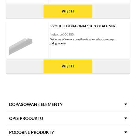
WIĘCEJ
PROFIL LED DIAGONAL10 C 3000 ALU.SUR.
index: L6000300
Widoczność cen oraz możliwość zakupu hurtowego po
zalogowaniu
WIĘCEJ
DOPASOWANE ELEMENTY
KLOSZE DO PROFILI LED
OPIS PRODUKTU
PODOBNE PRODUKTY
KLOSZ C KLIK 3000 TRANSPARENTNY