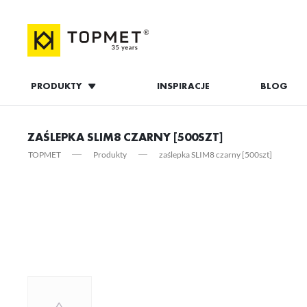
PRODUKTY
INSPIRACJE
BLOG
ZALOGUJ S
ZAŚLEPKA SLIM8 CZARNY [500SZT]
TOPMET
Produkty
zaślepka SLIM8 czarny [500szt]
ZAL