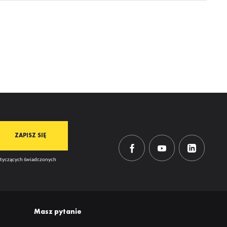
ją
mi
dotyczących świadczonych
Masz pytanie