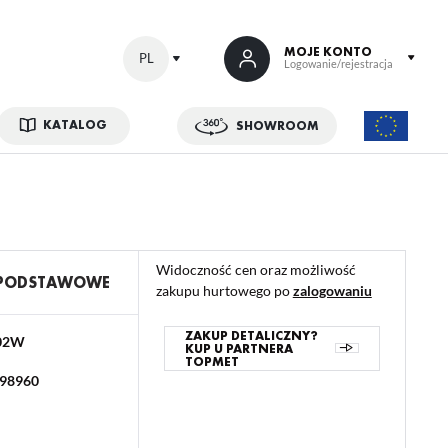
MOJE KONTO
PL
Logowanie/rejestracja
KATALOG
SHOWROOM
 SIĘ
kowe korzyści:
ji zamówień
Widoczność cen oraz możliwość
w
 PODSTAWOWE
zakupu hurtowego po
zalogowaniu
adzania swoich danych przy kolejnych zakupach
abatów i kuponów promocyjnych
ZAKUP DETALICZNY?
02W
KUP U PARTNERA
TOPMET
98960
ACJA