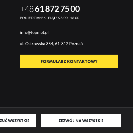
+48
61 872 75 00
PONIEDZIAŁEK - PIĄTEK 8.00 - 16.00
info@topmet.pl
ul. Ostrow
ska 354, 61-312 Poznań
FORMULARZ KONTAKTOWY
ZUĆ WSZYSTKIE
ZEZWÓL NA WSZYSTKIE
AGENCJA INTERAKTYWNA
[TI]
POWERED BY
2CLICKSHOP