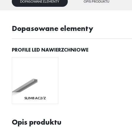
U
DOPASOWANE ELEMENTY
OPIS PRODUKTU
Sz
Dopasowane elementy
ws
N
PROFILE LED NAWIERZCHNIOWE
Ni
ko
Pl
Wi
us
st
Fu
Te
us
SLIM8 AC2/Z
Dz
Wi
na
fu
st
Opis produktu
A
An