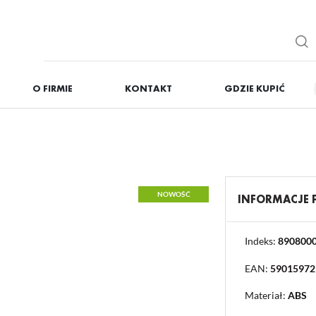
O FIRMIE
KONTAKT
GDZIE KUPIĆ
IĘ
ZAREJESTRUJ
Otrzymasz liczne dodat
podgląd statusu realizac
podgląd historii zakupó
NOWOŚĆ
INFORMACJE
brak konieczności wprow
możliwość otrzymania r
Zapomniałem hasła
Indeks:
890800
EAN:
59015972
OGUJ SIĘ
REJESTR
Materiał:
ABS