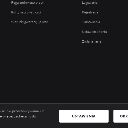
Regulamin współpracy
Logowanie
Polityka prywatności
Rejestracja
Warunki gwarancji jakości
Zamówienia
Ustawienia konta
Zmiana hasła
ć warunki przechowywania lub
USTAWIENIA
ODR
się więcej zachęcamy do