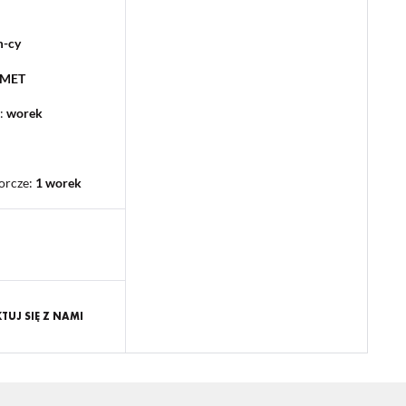
m-cy
PMET
:
worek
orcze
:
1 worek
UJ SIĘ Z NAMI