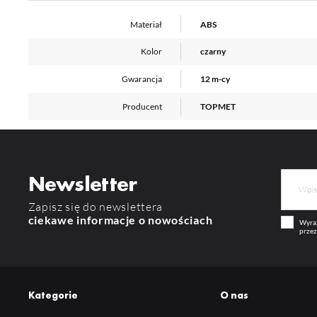
Co
Wi
in
Materiał
ABS
na
uż
zg
R
Kolor
czarny
Dz
Gwarancja
12 m-cy
st
Pr
Wi
Tw
Producent
TOPMET
pr
or
tr
Newsletter
Zapisz się do newslettera
ciekawe informacje o nowościach
Wyraż
przez
Kategorie
O nas