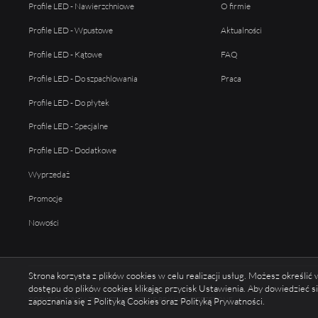
Profile LED - Nawierzchniowe
O firmie
Profile LED - Wpustowe
Aktualności
Profile LED - Kątowe
FAQ
Profile LED - Do szpachlowania
Praca
Profile LED - Do płytek
Profile LED - Specjalne
Profile LED - Dodatkowe
Wyprzedaż
Promocje
Nowości
Strona korzysta z plików cookies w celu realizacji usług. Możesz określi
dostępu do plików cookies klikając przycisk Ustawienia. Aby dowiedzieć 
COPYRIGHT 2026 TOPMET WSZYSTKIE PRAWA ZASTRZEŻONE
zapoznania się z Polityką Cookies oraz Polityką Prywatności.