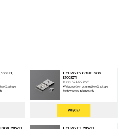
[500SZT]
UCHWYT Y CONE INOX
 Ci
[500SZT]
index: A2130019W
liwość zakupu
Widoczność cen oraz możliwość zakupu
ch
iu
hurtowego po
zalogowaniu
WIĘCEJ
ie
INOX [20SZT]
UCHWYT T [20SZT]