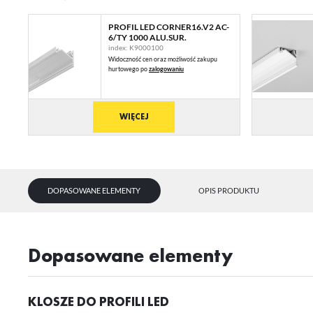
PROFIL LED CORNER16.V2 AC-
6/TY 1000 ALU.SUR.
index: K9000100
Widoczność cen oraz możliwość zakupu
hurtowego po
zalogowaniu
WIĘCEJ
DOPASOWANE ELEMENTY
OPIS PRODUKTU
dopasowane elementy
KLOSZE DO PROFILI LED