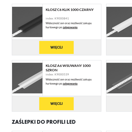
KLOSZ C6 KLIK 1000 CZARNY
index: K9000841
Widoczność cen oraz możliwość zakupu
hurtowego po
zalogowaniu
WIĘCEJ
KLOSZ A6 WSUWANY 1000
SZRON
index: K9000539
Widoczność cen oraz możliwość zakupu
hurtowego po
zalogowaniu
WIĘCEJ
ZAŚLEPKI DO PROFILI LED