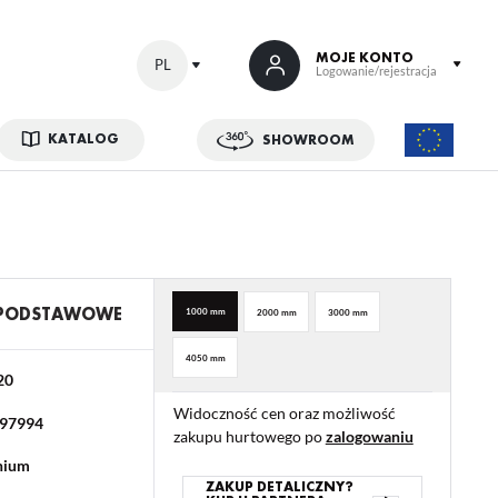
MOJE KONTO
PL
Logowanie/rejestracja
KATALOG
SHOWROOM
 SIĘ
kowe korzyści:
ji zamówień
w
 PODSTAWOWE
1000 mm
2000 mm
3000 mm
adzania swoich danych przy kolejnych zakupach
4050 mm
abatów i kuponów promocyjnych
20
Widoczność cen oraz możliwość
97994
zakupu hurtowego po
zalogowaniu
ACJA
nium
ZAKUP DETALICZNY?