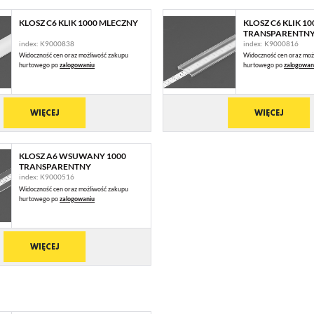
KLOSZ C6 KLIK 1000 MLECZNY
KLOSZ C6 KLIK 10
TRANSPARENTN
index: K9000838
index: K9000816
Widoczność cen oraz możliwość zakupu
Widoczność cen oraz moż
hurtowego po
zalogowaniu
hurtowego po
zalogowan
WIĘCEJ
WIĘCEJ
KLOSZ A6 WSUWANY 1000
TRANSPARENTNY
index: K9000516
Widoczność cen oraz możliwość zakupu
hurtowego po
zalogowaniu
WIĘCEJ