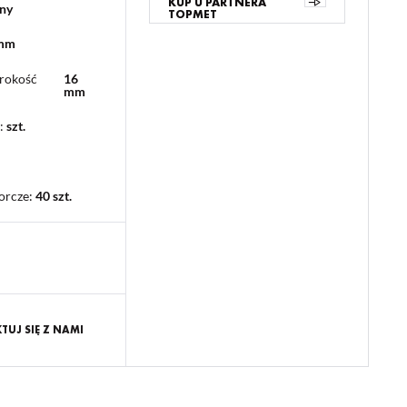
KUP U PARTNERA
ny
TOPMET
 mm
rokość
16
mm
:
szt.
orcze
:
40 szt.
UJ SIĘ Z NAMI