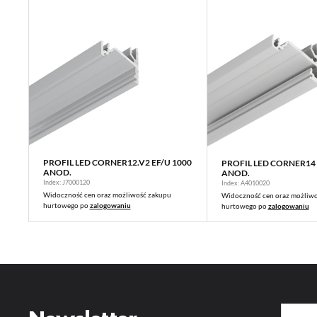
PROFIL LED CORNER12.V2 EF/U 1000
PROFIL LED CORNER14 
WIĘCEJ
WIĘCEJ
ANOD.
ANOD.
Index: J7000120
Index: A4010020
Widoczność cen oraz możliwość zakupu
Widoczność cen oraz możliw
hurtowego po
zalogowaniu
hurtowego po
zalogowaniu