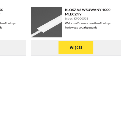
00
KLOSZ A6 WSUWANY 1000
Y
MLECZNY
index: K9000538
liwość zakupu
Widoczność cen oraz możliwość zakupu
iu
hurtowego po
zalogowaniu
WIĘCEJ