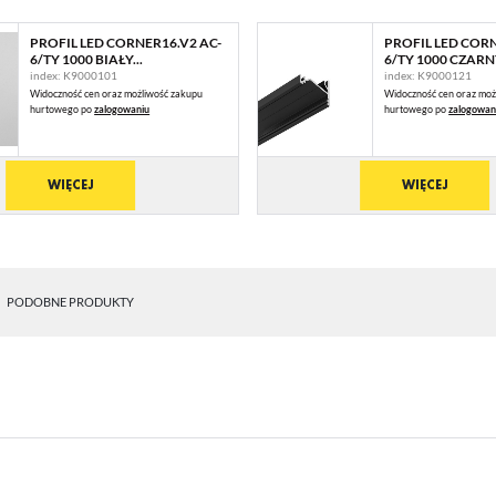
PROFIL LED CORNER16.V2 AC-
PROFIL LED CORN
6/TY 1000 BIAŁY...
6/TY 1000 CZARNY
index: K9000101
index: K9000121
Widoczność cen oraz możliwość zakupu
Widoczność cen oraz moż
hurtowego po
zalogowaniu
hurtowego po
zalogowan
WIĘCEJ
WIĘCEJ
PODOBNE PRODUKTY