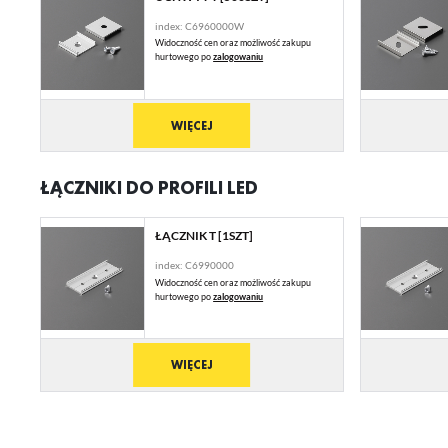
na
fu
index: C6960000W
st
Widoczność cen oraz możliwość zakupu
A
hurtowego po
zalogowaniu
An
Co
Wi
in
WIĘCEJ
na
uż
zg
R
ŁĄCZNIKI DO PROFILI LED
Dz
st
Pr
ŁĄCZNIK T [1SZT]
Wi
Tw
pr
index: C6990000
or
Widoczność cen oraz możliwość zakupu
tr
hurtowego po
zalogowaniu
WIĘCEJ