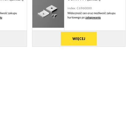
index: C6960000
liwość zakupu
Widoczność cen oraz możliwość zakupu
iu
hurtowego po
zalogowaniu
ją
WIĘCEJ
mi