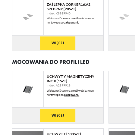
ZAŚLEPKA CORNER16.V2
SREBRNY [20SZT]
index: K9989940
Widoczność cen oraz możliwość zakupu
hurtowego po
zalogowaniu
U
WIĘCEJ
Sz
ws
MOCOWANIA DO PROFILI LED
N
UCHWYT Y MAGNETYCZNY
Ni
INOX [1SZT]
ko
index: A2999919
Widoczność cen oraz możliwość zakupu
Pl
Wi
hurtowego po
zalogowaniu
us
st
Fu
WIĘCEJ
Te
us
Dz
Wi
UCHWYT T [500SZT]