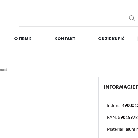
O FIRMIE
KONTAKT
GDZIE KUPIĆ
IĘ
ZAREJESTRUJ
Otrzymasz liczne dodat
anod.
podgląd statusu realizac
podgląd historii zakupó
INFORMACJE
brak konieczności wprow
możliwość otrzymania r
Zapomniałem hasła
Indeks:
K90001
EAN:
59015972
OGUJ SIĘ
REJESTR
Materiał:
alumi