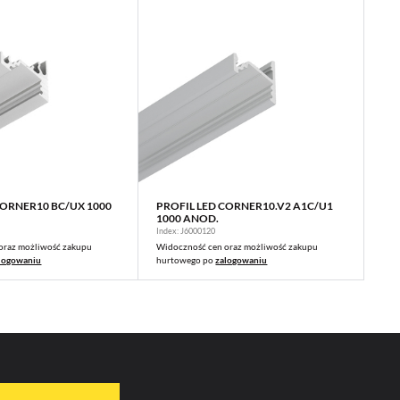
CORNER10 BC/UX 1000
PROFIL LED CORNER10.V2 A1C/U1
WIĘCEJ
WIĘCEJ
1000 ANOD.
Index: J6000120
oraz możliwość zakupu
Widoczność cen oraz możliwość zakupu
logowaniu
hurtowego po
zalogowaniu