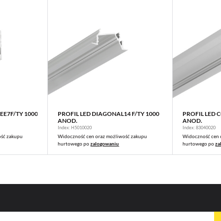
EE7F/TY 1000
PROFIL LED DIAGONAL14 F/TY 1000
PROFIL LED 
WIĘCEJ
ANOD.
ANOD.
Index: H5010020
Index: 83040020
ość zakupu
Widoczność cen oraz możliwość zakupu
Widoczność cen 
hurtowego po
zalogowaniu
hurtowego po
za