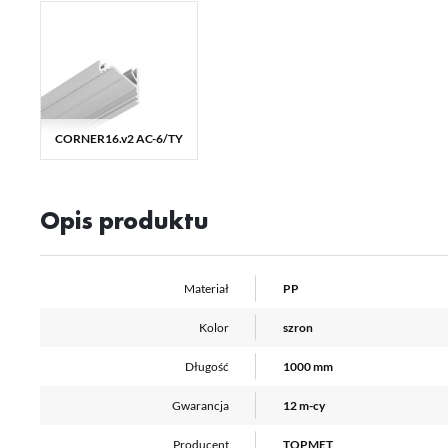
Pl
Wi
us
st
Fu
Te
us
Dz
CORNER16.v2 AC-6/TY
Wi
na
fu
st
A
Opis produktu
An
Co
Wi
in
na
Materiał
PP
uż
zg
R
Kolor
szron
Dz
st
Długość
1000 mm
Pr
Wi
Tw
Gwarancja
12 m-cy
pr
or
tr
Producent
TOPMET