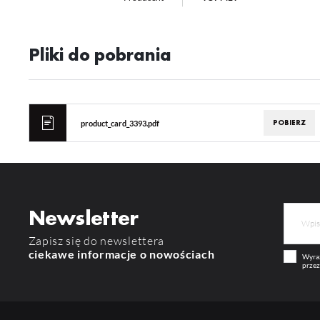
Pliki do pobrania
POBIERZ
product_card_3393.pdf
Newsletter
Zapisz się do newslettera
ciekawe informacje o nowościach
Wyraż
przez