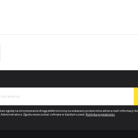
am zgodę na otrzymywanie drogą elektroniczną na wskazany przeze mnie adres e-mail informacji 
 Administratora. Zgoda może zostać cofnięta w każdym czasie.
Polityka prywatności