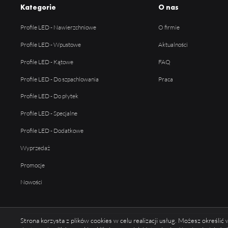
Kategorie
O nas
Profile LED - Nawierzchniowe
O firmie
Profile LED - Wpustowe
Aktualności
Profile LED - Kątowe
FAQ
Profile LED - Do szpachlowania
Praca
Profile LED - Do płytek
Profile LED - Specjalne
Profile LED - Dodatkowe
Wyprzedaż
Promocje
Nowości
Strona korzysta z plików cookies w celu realizacji usług. Możesz określi