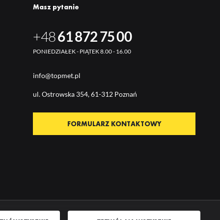
Masz pytanie
+48
61 872 75 00
PONIEDZIAŁEK - PIĄTEK 8.00 - 16.00
info@topmet.pl
ul. Ostrow
ska 354, 61-312 Poznań
FORMULARZ KONTAKTOWY