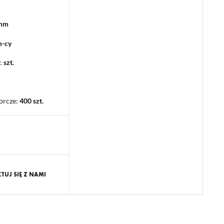
 mm
m-cy
:
szt.
orcze
:
400 szt.
UJ SIĘ Z NAMI