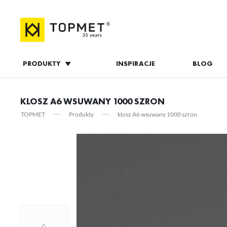
PRODUKTY
INSPIRACJE
BLOG
ZALOGUJ S
KLOSZ A6 WSUWANY 1000 SZRON
TOPMET
Produkty
klosz A6 wsuwany 1000 szron
ZAL