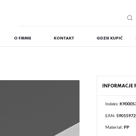
O FIRMIE
KONTAKT
GDZIE KUPIĆ
IĘ
ZAREJESTRUJ
Otrzymasz liczne dodat
podgląd statusu realizac
podgląd historii zakupó
INFORMACJE
brak konieczności wprow
możliwość otrzymania r
Zapomniałem hasła
Indeks:
K90005
EAN:
59015972
OGUJ SIĘ
REJESTR
Materiał:
PP