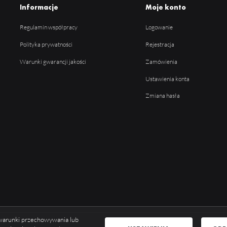
Informacje
Moje konto
Regulamin współpracy
Logowanie
Polityka prywatności
Rejestracja
Warunki gwarancji jakości
Zamówienia
Ustawienia konta
Zmiana hasła
ć warunki przechowywania lub