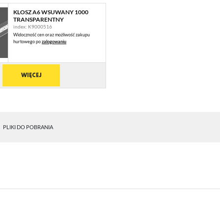
KLOSZ A6 WSUWANY 1000
TRANSPARENTNY
index: K9000516
Widoczność cen oraz możliwość zakupu
hurtowego po
zalogowaniu
WIĘCEJ
STAWIENIA
PLIKI DO POBRANIA
anujemy Twoją prywatność. Możesz zmienić ustawienia cookies lub zaakceptować je
zystkie. W dowolnym momencie możesz dokonać zmiany swoich ustawień.
iezbędne
ezbędne pliki cookies służą do prawidłowego funkcjonowania strony internetowej i umożliwiają
mfortowe korzystanie z oferowanych przez nas usług.