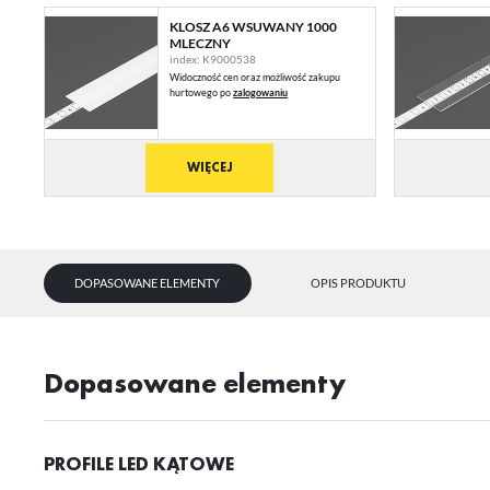
KLOSZ A6 WSUWANY 1000
MLECZNY
index: K9000538
Widoczność cen oraz możliwość zakupu
hurtowego po
zalogowaniu
WIĘCEJ
U
DOPASOWANE ELEMENTY
OPIS PRODUKTU
Sz
ws
Dopasowane elementy
N
Ni
PROFILE LED KĄTOWE
ko