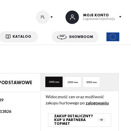
MOJE KONTO
PL
Logowanie/rejestracja
KATALOG
SHOWROOM
 SIĘ
kowe korzyści:
ji zamówień
w
 PODSTAWOWE
1000 mm
2000 mm
3000 mm
adzania swoich danych przy kolejnych zakupach
Widoczność cen oraz możliwość
abatów i kuponów promocyjnych
39
zakupu hurtowego po
zalogowaniu
13826
ACJA
ZAKUP DETALICZNY?
KUP U PARTNERA
TOPMET