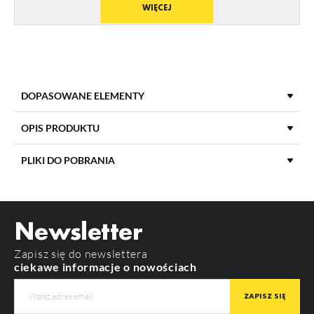
WIĘCEJ
DOPASOWANE ELEMENTY
OPIS PRODUKTU
PLIKI DO POBRANIA
DŁUGOŚĆ
2000 mm
POBIERZ
product_card_811.pdf
MATERIAŁ KLOSZA
PMMA
Newsletter
KOLOR KLOSZA
Mleczny
Zapisz się do newslettera
RODZAJ KLOSZA
C
ciekawe informacje o nowościach
BEGTON 12 J/S
SURFACE10 BC/UX
MATERIAŁ
PMMA
KOLOR
mleczny