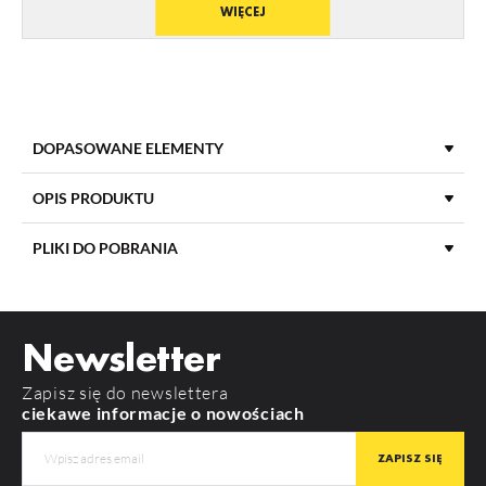
WIĘCEJ
DOPASOWANE ELEMENTY
OPIS PRODUKTU
PLIKI DO POBRANIA
DŁUGOŚĆ
3000 mm
POBIERZ
product_card_815.pdf
MATERIAŁ KLOSZA
PMMA
Newsletter
KOLOR KLOSZA
Mleczny
Zapisz się do newslettera
RODZAJ KLOSZA
C
ciekawe informacje o nowościach
BEGTON 12 J/S
SURFACE10 BC/UX
MATERIAŁ
PMMA
KOLOR
mleczny