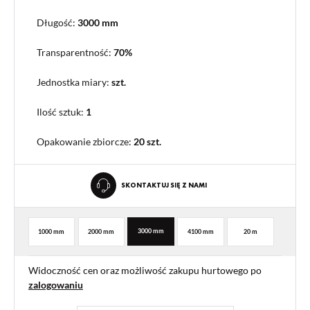
Długość:
3000 mm
Transparentność:
70%
Jednostka miary:
szt.
Ilość sztuk:
1
Opakowanie zbiorcze
:
20 szt.
SKONTAKTUJ SIĘ Z NAMI
3000 mm
1000 mm
2000 mm
4100 mm
20 m
Widoczność cen oraz możliwość zakupu hurtowego po
zalogowaniu