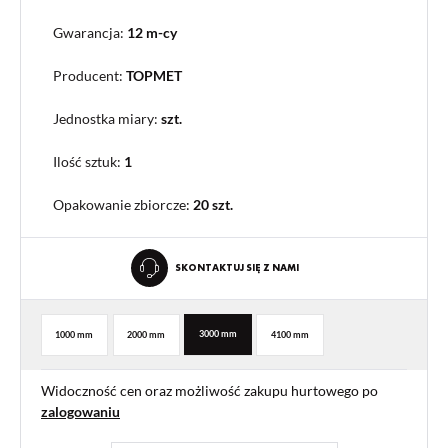
Gwarancja:
12 m-cy
Producent:
TOPMET
Jednostka miary:
szt.
Ilość sztuk:
1
Opakowanie zbiorcze
:
20 szt.
SKONTAKTUJ SIĘ Z NAMI
3000 mm
1000 mm
2000 mm
4100 mm
Widoczność cen oraz możliwość zakupu hurtowego po
zalogowaniu