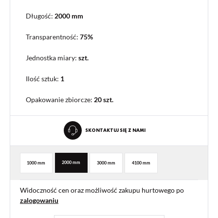
Długość:
2000 mm
Transparentność:
75%
Jednostka miary:
szt.
Ilość sztuk:
1
Opakowanie zbiorcze
:
20 szt.
SKONTAKTUJ SIĘ Z NAMI
2000 mm
1000 mm
3000 mm
4100 mm
Widoczność cen oraz możliwość zakupu hurtowego po
zalogowaniu