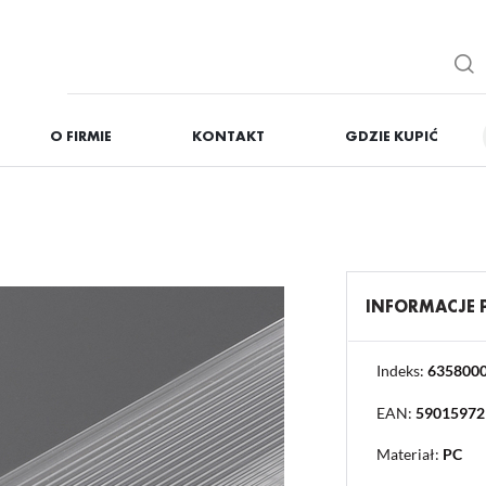
O FIRMIE
KONTAKT
GDZIE KUPIĆ
IĘ
ZAREJESTRUJ
Otrzymasz liczne dodat
podgląd statusu realizac
podgląd historii zakupó
INFORMACJE
brak konieczności wprow
możliwość otrzymania r
Zapomniałem hasła
Indeks:
635800
EAN:
59015972
OGUJ SIĘ
REJESTR
Materiał:
PC