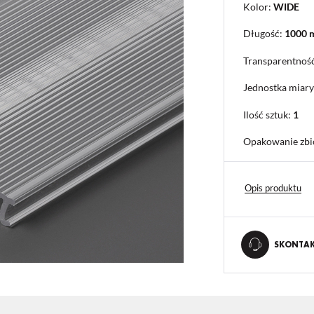
Kolor:
WIDE
Długość:
1000
Transparentnoś
Jednostka miary
Ilość sztuk:
1
Opakowanie zbi
Opis produktu
SKONTAKT