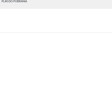
PLIKI DO POBRANIA
STAWIENIA
anujemy Twoją prywatność. Możesz zmienić ustawienia cookies lub zaakceptować je
zystkie. W dowolnym momencie możesz dokonać zmiany swoich ustawień.
iezbędne