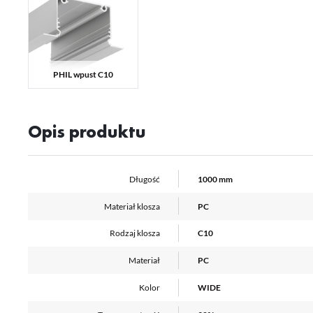
Ni
ko
Pl
Wi
us
st
PHIL wpust C10
Fu
Te
us
Opis produktu
Dz
Wi
na
fu
st
Długość
1000 mm
A
An
Materiał klosza
PC
Co
Wi
in
Rodzaj klosza
C10
na
uż
zg
R
Materiał
PC
Dz
st
Kolor
WIDE
Pr
Wi
Tw