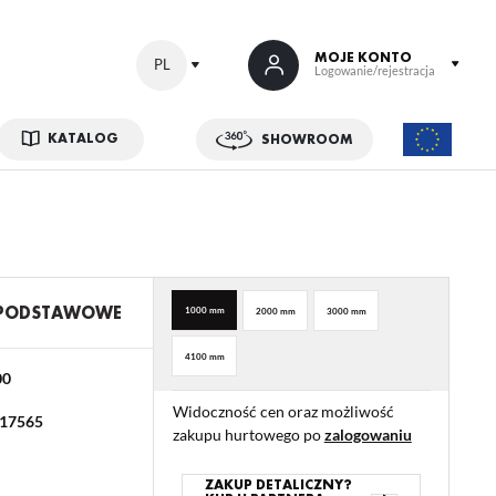
MOJE KONTO
PL
Logowanie/rejestracja
KATALOG
SHOWROOM
 SIĘ
kowe korzyści:
ji zamówień
w
 PODSTAWOWE
1000 mm
2000 mm
3000 mm
adzania swoich danych przy kolejnych zakupach
4100 mm
abatów i kuponów promocyjnych
00
Widoczność cen oraz możliwość
17565
zakupu hurtowego po
zalogowaniu
ACJA
ZAKUP DETALICZNY?