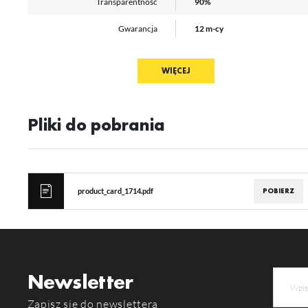
Transparentność
90%
pr
or
Gwarancja
12 m-cy
tr
Producent
TOPMET
WIĘCEJ
Pliki do pobrania
POBIERZ
product_card_1714.pdf
Newsletter
Zapisz się do newslettera