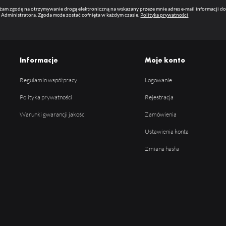
am zgodę na otrzymywanie drogą elektroniczną na wskazany przeze mnie adres e-mail informacji 
 Administratora. Zgoda może zostać cofnięta w każdym czasie.
Polityka prywatności
Informacje
Moje konto
Regulamin współpracy
Logowanie
Polityka prywatności
Rejestracja
Warunki gwarancji jakości
Zamówienia
Ustawienia konta
Zmiana hasła