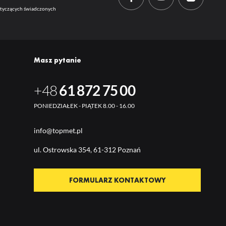
dotyczących świadczonych
Masz pytanie
+48
61 872 75 00
PONIEDZIAŁEK - PIĄTEK 8.00 - 16.00
info@topmet.pl
ul. Ostrow
ska 354, 61-312 Poznań
FORMULARZ KONTAKTOWY