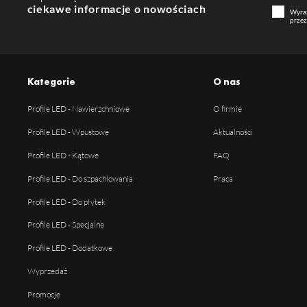
ciekawe informacje o nowościach
Wyraż
przez
Kategorie
O nas
Profile LED - Nawierzchniowe
O firmie
Profile LED - Wpustowe
Aktualności
Profile LED - Kątowe
FAQ
Profile LED - Do szpachlowania
Praca
Profile LED - Do płytek
Profile LED - Specjalne
Profile LED - Dodatkowe
Wyprzedaż
Promocje