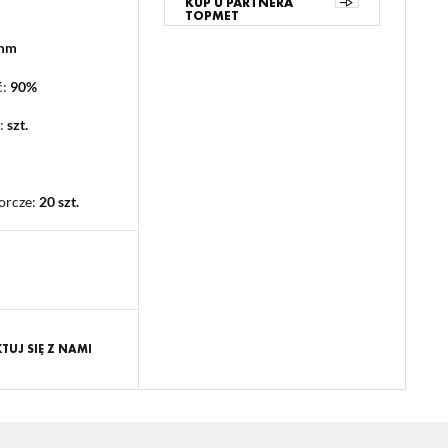
KUP U PARTNERA
TOPMET
 mm
ć:
90%
:
szt.
orcze
:
20 szt.
UJ SIĘ Z NAMI