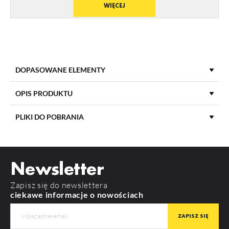
WIĘCEJ
DOPASOWANE ELEMENTY
OPIS PRODUKTU
PLIKI DO POBRANIA
DŁUGOŚĆ
2000 mm
POBIERZ
product_card_835.pdf
MATERIAŁ KLOSZA
PMMA
Newsletter
KOLOR KLOSZA
Mleczny
Zapisz się do newslettera
RODZAJ KLOSZA
C3
ciekawe informacje o nowościach
SMART16 BC3/U4
MATERIAŁ
PMMA
KOLOR
mleczny