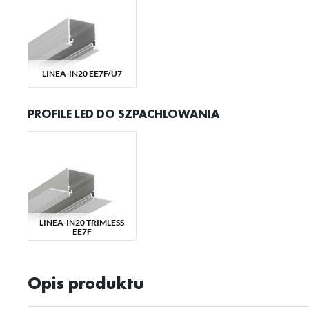
Sz
ws
LINEA-IN20 EE7F/U7
N
Ni
ko
PROFILE LED DO SZPACHLOWANIA
Pl
Wi
us
st
Fu
Te
us
Dz
Wi
na
LINEA-IN20 TRIMLESS
fu
EE7F
st
A
An
Opis produktu
Co
Wi
in
na