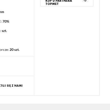
KUP U PARTNERA
TOPMET
 mm
ć:
70%
:
szt.
orcze
:
20 szt.
UJ SIĘ Z NAMI