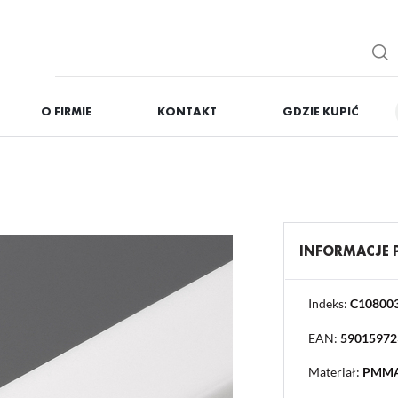
O FIRMIE
KONTAKT
GDZIE KUPIĆ
IĘ
ZAREJESTRUJ
Otrzymasz liczne dodat
podgląd statusu realizac
podgląd historii zakupó
INFORMACJE
brak konieczności wprow
możliwość otrzymania r
Zapomniałem hasła
Indeks:
C10800
EAN:
59015972
OGUJ SIĘ
REJESTR
Materiał:
PMM