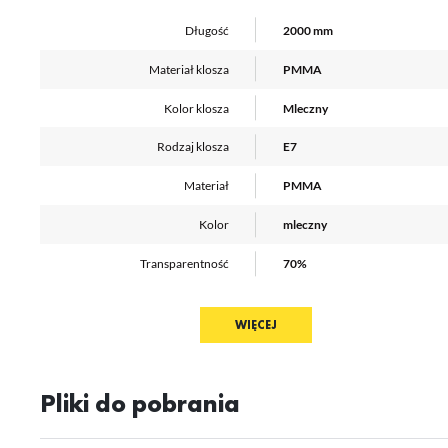
uż
zg
Długość
2000 mm
R
Dz
Materiał klosza
PMMA
st
Pr
Wi
Kolor klosza
Mleczny
Tw
pr
or
Rodzaj klosza
E7
tr
Materiał
PMMA
Kolor
mleczny
Transparentność
70%
Gwarancja
12 m-cy
WIĘCEJ
Producent
TOPMET
Odporność UV
Pliki do pobrania