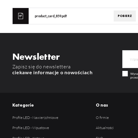
POBIERZ
product_card_859.pdf
Newsletter
Zapisz się do newslettera
ciekawe informacje o nowościach
Wyraż
przez
Kategorie
O nas
Profile LED - Nawierzchniowe
O firmie
Profile LED - Wpustowe
Aktualności