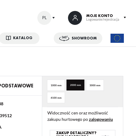
MOJE KONTO
PL
Logowanie/rejestracja
KATALOG
SHOWROOM
 SIĘ
kowe korzyści:
ji zamówień
w
 PODSTAWOWE
2000 mm
1000 mm
3000 mm
adzania swoich danych przy kolejnych zakupach
4100 mm
abatów i kuponów promocyjnych
38
Widoczność cen oraz możliwość
39512
zakupu hurtowego po
zalogowaniu
ACJA
A
ZAKUP DETALICZNY?