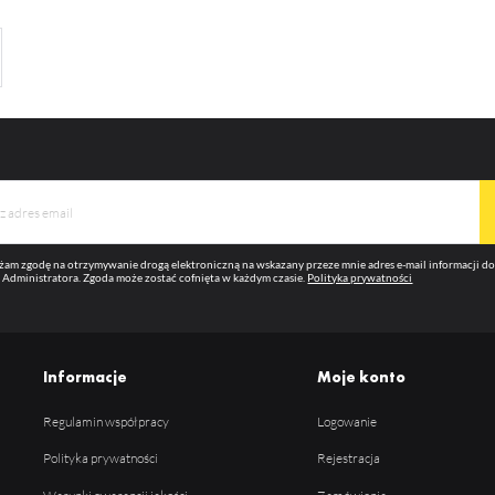
am zgodę na otrzymywanie drogą elektroniczną na wskazany przeze mnie adres e-mail informacji 
 Administratora. Zgoda może zostać cofnięta w każdym czasie.
Polityka prywatności
Informacje
Moje konto
Regulamin współpracy
Logowanie
Polityka prywatności
Rejestracja