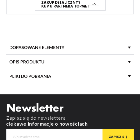
ZAKUP DETALICZNY?
KUP U PARTNERA TOPMET
DOPASOWANE ELEMENTY
OPIS PRODUKTU
PLIKI DO POBRANIA
DŁUGOŚĆ
4100 mm
POBIERZ
product_card_861.pdf
MATERIAŁ KLOSZA
PMMA
Newsletter
KOLOR KLOSZA
Mleczny
Zapisz się do newslettera
RODZAJ KLOSZA
E7
ciekawe informacje o nowościach
LINEA20 EE7F/TY
SURFACE14 EE7F/TY
MATERIAŁ
PMMA