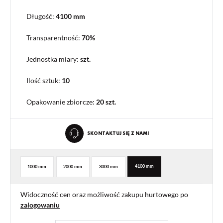
Długość:
4100 mm
Transparentność:
70%
Jednostka miary:
szt.
Ilość sztuk:
10
Opakowanie zbiorcze
:
20 szt.
SKONTAKTUJ SIĘ Z NAMI
4100 mm
1000 mm
2000 mm
3000 mm
Widoczność cen oraz możliwość zakupu hurtowego po
zalogowaniu