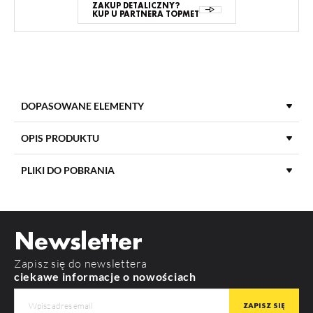
ZAKUP DETALICZNY?
KUP U PARTNERA TOPMET
DOPASOWANE ELEMENTY
OPIS PRODUKTU
PLIKI DO POBRANIA
DŁUGOŚĆ
2000 mm
POBIERZ
product_card_906.pdf
MATERIAŁ KLOSZA
PC
Newsletter
KOLOR KLOSZA
Mleczny
Zapisz się do newslettera
RODZAJ KLOSZA
K
ciekawe informacje o nowościach
FLOOR8 K
FLOOR12 K/U
MATERIAŁ
PC