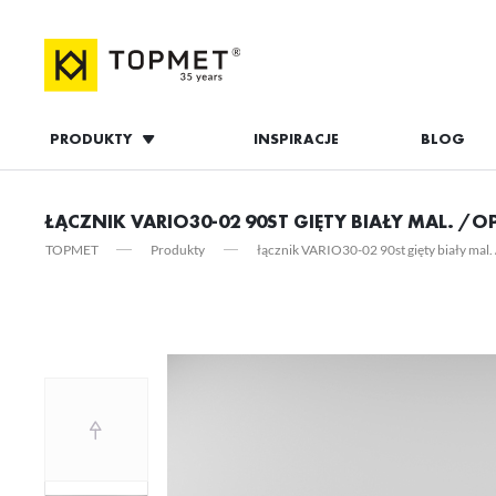
PRODUKTY
INSPIRACJE
BLOG
ZALOGUJ S
ŁĄCZNIK VARIO30-02 90ST GIĘTY BIAŁY MAL. /O
TOPMET
Produkty
łącznik VARIO30-02 90st gięty biały mal.
ZAL