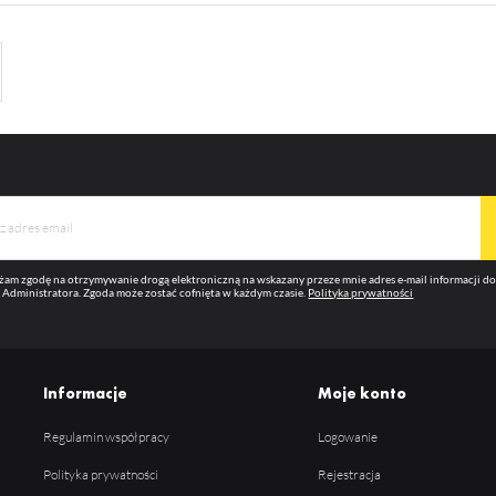
am zgodę na otrzymywanie drogą elektroniczną na wskazany przeze mnie adres e-mail informacji 
 Administratora. Zgoda może zostać cofnięta w każdym czasie.
Polityka prywatności
Informacje
Moje konto
Regulamin współpracy
Logowanie
Polityka prywatności
Rejestracja