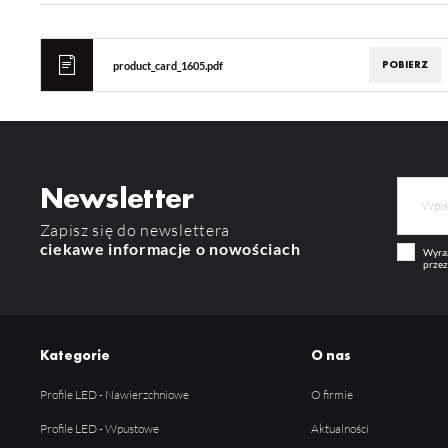
POBIERZ
product_card_1605.pdf
Newsletter
Zapisz się do newslettera
ciekawe informacje o nowościach
Wyraż
przez
Kategorie
O nas
Profile LED - Nawierzchniowe
O firmie
Profile LED - Wpustowe
Aktualności