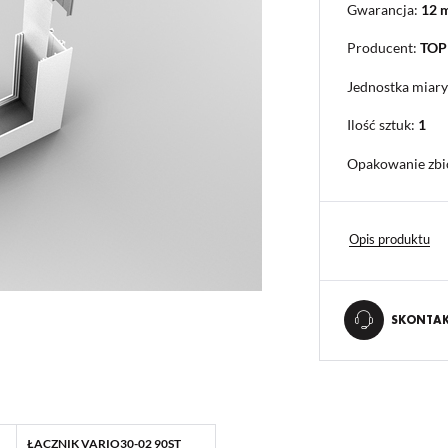
Gwarancja:
12 
Producent:
TO
Jednostka miary
Ilość sztuk:
1
Opakowanie zbi
Opis produktu
SKONTAKT
ŁĄCZNIK VARIO30-02 90ST