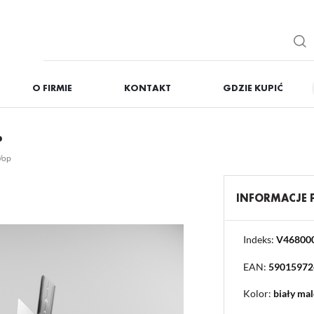
O FIRMIE
KONTAKT
GDZIE KUPIĆ
IĘ
ZAREJESTRUJ
P
Otrzymasz liczne dodat
 /op
podgląd statusu realizac
podgląd historii zakupó
INFORMACJE
brak konieczności wprow
możliwość otrzymania r
Zapomniałem hasła
Indeks:
V46800
EAN:
59015972
OGUJ SIĘ
REJESTR
Kolor:
biały ma