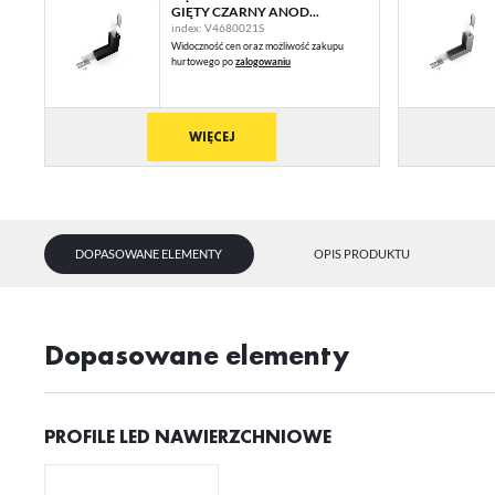
GIĘTY CZARNY ANOD...
index: V4680021S
Widoczność cen oraz możliwość zakupu
hurtowego po
zalogowaniu
WIĘCEJ
U
DOPASOWANE ELEMENTY
OPIS PRODUKTU
Sz
ws
Dopasowane elementy
N
Ni
ko
PROFILE LED NAWIERZCHNIOWE
Pl
Wi
us
st