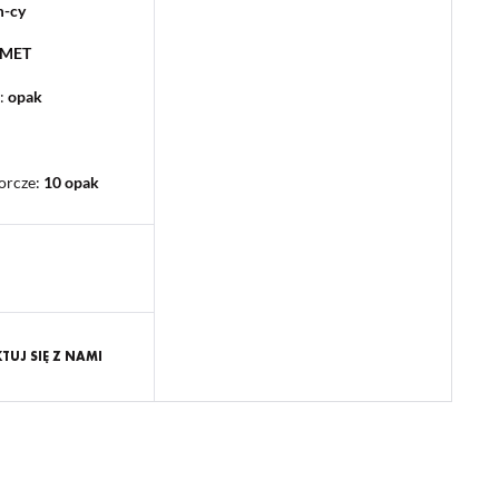
m-cy
PMET
:
opak
orcze
:
10 opak
UJ SIĘ Z NAMI