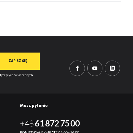
dotyczących świadczonych
Masz pytanie
+48
61 872 75 00
PONIEDZIAŁEK - PIĄTEK 8.00 - 16.00