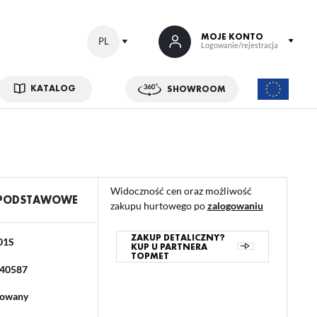
MOJE KONTO
PL
Logowanie/rejestracja
KATALOG
SHOWROOM
 SIĘ
kowe korzyści:
ji zamówień
Widoczność cen oraz możliwość
w
 PODSTAWOWE
zakupu hurtowego po
zalogowaniu
adzania swoich danych przy kolejnych zakupach
abatów i kuponów promocyjnych
ZAKUP DETALICZNY?
01S
KUP U PARTNERA
TOPMET
40587
ACJA
lowany