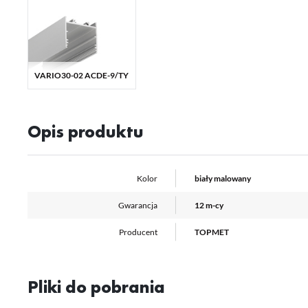
Fu
Te
us
Dz
Wi
na
VARIO30-02 ACDE-9/TY
fu
st
A
An
Opis produktu
Co
Wi
in
na
uż
Kolor
biały malowany
zg
R
Dz
Gwarancja
12 m-cy
st
Pr
Wi
Producent
TOPMET
Tw
pr
or
tr
Pliki do pobrania