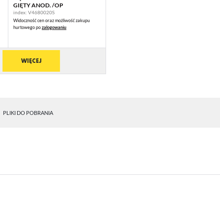
GIĘTY ANOD. /OP
index: V4680020S
Widoczność cen oraz możliwość zakupu
hurtowego po
zalogowaniu
WIĘCEJ
STAWIENIA
PLIKI DO POBRANIA
anujemy Twoją prywatność. Możesz zmienić ustawienia cookies lub zaakceptować je
zystkie. W dowolnym momencie możesz dokonać zmiany swoich ustawień.
iezbędne
ezbędne pliki cookies służą do prawidłowego funkcjonowania strony internetowej i umożliwiają
mfortowe korzystanie z oferowanych przez nas usług.
iki cookies odpowiadają na podejmowane przez Ciebie działania w celu m.in. dostosowania Twoi
ęcej
tawień preferencji prywatności, logowania czy wypełniania formularzy. Dzięki plikom cookies
rona, z której korzystasz, może działać bez zakłóceń.