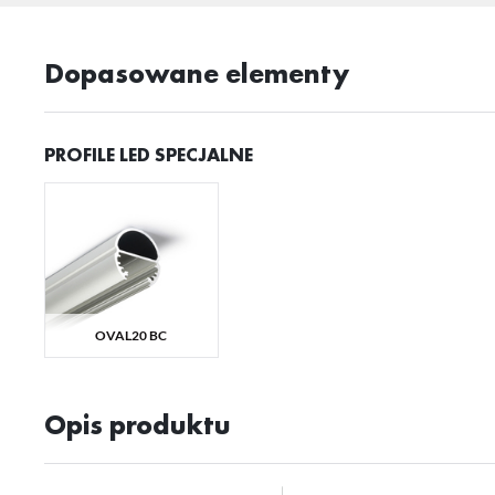
Sz
ws
Dopasowane elementy
N
PROFILE LED SPECJALNE
Ni
ko
Pl
Wi
us
st
Fu
Te
us
OVAL20 BC
Dz
Wi
na
fu
st
A
Opis produktu
An
Co
Wi
in