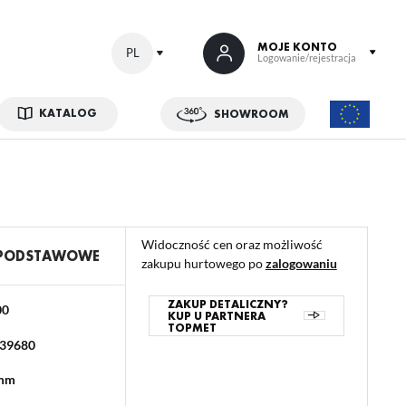
MOJE KONTO
PL
Logowanie/rejestracja
KATALOG
SHOWROOM
 SIĘ
kowe korzyści:
ji zamówień
Widoczność cen oraz możliwość
w
 PODSTAWOWE
zakupu hurtowego po
zalogowaniu
adzania swoich danych przy kolejnych zakupach
abatów i kuponów promocyjnych
ZAKUP DETALICZNY?
00
KUP U PARTNERA
TOPMET
39680
ACJA
 mm