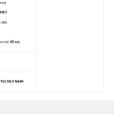
m-cy
PMET
:
szt.
orcze
:
40 szt.
UJ SIĘ Z NAMI