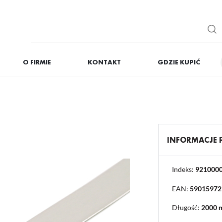
O FIRMIE
KONTAKT
GDZIE KUPIĆ
IĘ
ZAREJESTRUJ
Otrzymasz liczne dodat
podgląd statusu realizac
podgląd historii zakupó
INFORMACJE
brak konieczności wprow
możliwość otrzymania r
Zapomniałem hasła
Indeks:
921000
EAN:
59015972
OGUJ SIĘ
REJESTR
Długość:
2000