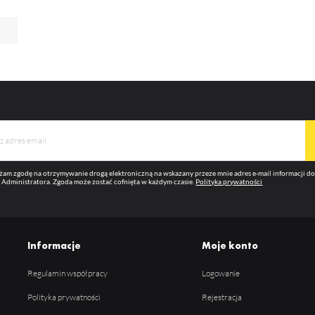
m na ocenę naszych serwisów internetowych pod względem ich popularności wśród
ytkowników. Zgromadzone informacje są przetwarzane w formie zanonimizowanej. Wyrażenie
ody na analityczne pliki cookies gwarantuje dostępność wszystkich funkcjonalności.
eklamowe
ięki reklamowym plikom cookies prezentujemy Ci najciekawsze informacje i aktualności na
ronach naszych partnerów.
omocyjne pliki cookies służą do prezentowania Ci naszych komunikatów na podstawie analizy
ęcej
oich upodobań oraz Twoich zwyczajów dotyczących przeglądanej witryny internetowej. Treści
omocyjne mogą pojawić się na stronach podmiotów trzecich lub firm będących naszymi partnera
az innych dostawców usług. Firmy te działają w charakterze pośredników prezentujących nasze
eści w postaci wiadomości, ofert, komunikatów mediów społecznościowych.
am zgodę na otrzymywanie drogą elektroniczną na wskazany przeze mnie adres e-mail informacji 
 Administratora. Zgoda może zostać cofnięta w każdym czasie.
Polityka prywatności
Informacje
Moje konto
Regulamin współpracy
Logowanie
Polityka prywatności
Rejestracja