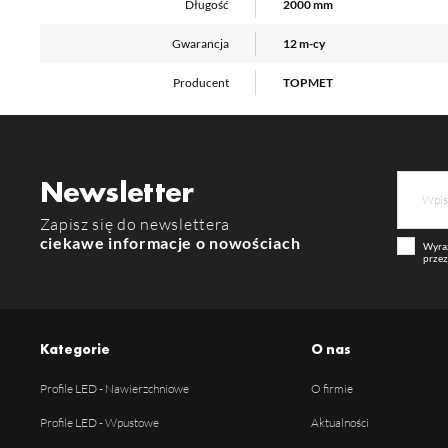
na
Długość
2000 mm
uż
zg
R
Gwarancja
12 m-cy
Dz
st
Producent
TOPMET
Pr
Wi
Tw
pr
or
tr
Newsletter
Zapisz się do newslettera
ciekawe informacje o nowościach
Wyraż
przez
Kategorie
O nas
Profile LED - Nawierzchniowe
O firmie
Profile LED - Wpustowe
Aktualności