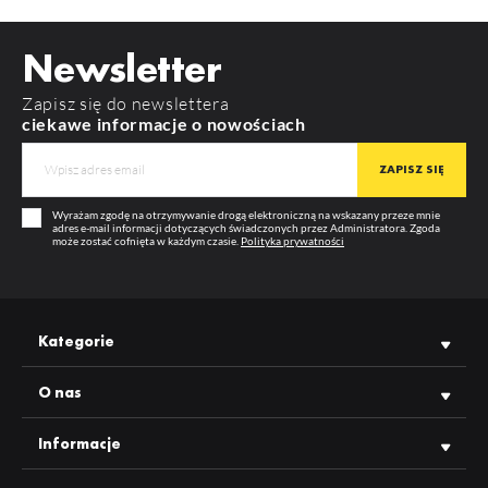
POBIERZ
product_card_1705.pdf
KOLOR
surowe aluminium
Newsletter
DŁUGOŚĆ
2000 mm
Zapisz się do newslettera
GWARANCJA
12 m-cy
ciekawe informacje o nowościach
LOWI C10
PHIL53 C10
PRODUCENT
TOPMET
Wyrażam zgodę na otrzymywanie drogą elektroniczną na wskazany przeze mnie
adres e-mail informacji dotyczących świadczonych przez Administratora. Zgoda
może zostać cofnięta w każdym czasie.
Polityka prywatności
Kategorie
O nas
PHIL wpust C10
Informacje