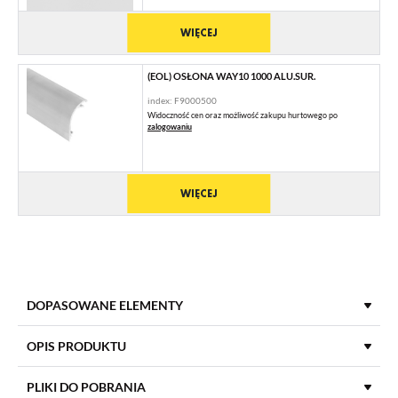
WIĘCEJ
(EOL) OSŁONA WAY10 1000 ALU.SUR.
index: F9000500
Widoczność cen oraz możliwość zakupu hurtowego po
zalogowaniu
WIĘCEJ
DOPASOWANE ELEMENTY
ZAŚLEPKI DO PROFILI LED
OPIS PRODUKTU
PLIKI DO POBRANIA
(EOL) ZAŚLEPKA WAY10 CZARNY [20SZT]