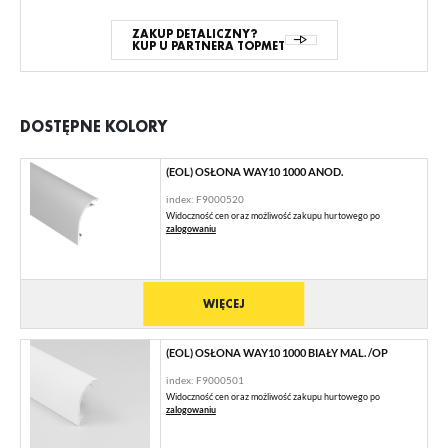
ZAKUP DETALICZNY?
KUP U PARTNERA TOPMET
DOSTĘPNE KOLORY
(EOL) OSŁONA WAY10 1000 ANOD.
index: F9000520
Widoczność cen oraz możliwość zakupu hurtowego po
zalogowaniu
WIĘCEJ
(EOL) OSŁONA WAY10 1000 BIAŁY MAL. /OP
index: F9000501
Widoczność cen oraz możliwość zakupu hurtowego po
zalogowaniu