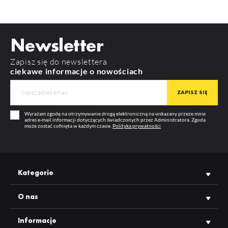
index: F9009902
MATERIAŁ
aluminium
Widoczność cen oraz możliwość zakupu hurtowego po
zalogowaniu
POBIERZ
way10_c_manual
KOLOR
czarny
Newsletter
DŁUGOŚĆ
1000 mm
POBIERZ
product_card_713.pdf
Zapisz się do newslettera
WIĘCEJ
GWARANCJA
12 m-cy
ciekawe informacje o nowościach
PRODUCENT
TOPMET
Wyrażam zgodę na otrzymywanie drogą elektroniczną na wskazany przeze mnie
adres e-mail informacji dotyczących świadczonych przez Administratora. Zgoda
może zostać cofnięta w każdym czasie.
Polityka prywatności
Kategorie
O nas
Informacje