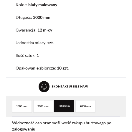
Kolor:
biały malowany
Długość:
3000 mm
Gwarancja:
12 m-cy
Jednostka miary:
szt.
Ilość sztuk:
1
Opakowanie zbiorcze
:
10 szt.
SKONTAKTUJ SIĘ Z NAMI
3000 mm
1000 mm
2000 mm
4050 mm
Widoczność cen oraz możliwość zakupu hurtowego po
zalogowaniu