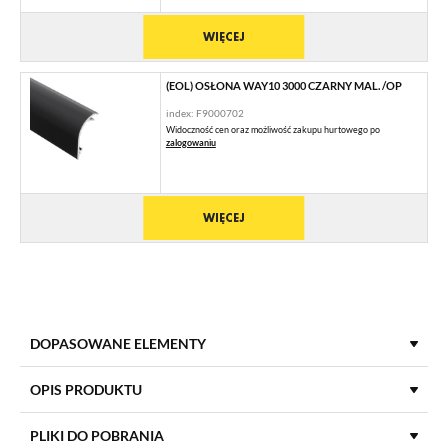
WIĘCEJ
(EOL) OSŁONA WAY10 3000 CZARNY MAL. /OP
index: F9000702
Widoczność cen oraz możliwość zakupu hurtowego po
zalogowaniu
WIĘCEJ
DOPASOWANE ELEMENTY
ZAŚLEPKI DO PROFILI LED
OPIS PRODUKTU
PLIKI DO POBRANIA
(EOL) ZAŚLEPKA WAY10 BIAŁY [20SZT]