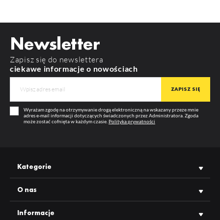
index: F9009901
MATERIAŁ
aluminium
Widoczność cen oraz możliwość zakupu hurtowego po
zalogowaniu
POBIERZ
way10_c_manual
KOLOR
biały malowany
Newsletter
DŁUGOŚĆ
3000 mm
POBIERZ
product_card_722.pdf
Zapisz się do newslettera
WIĘCEJ
GWARANCJA
12 m-cy
ciekawe informacje o nowościach
PRODUCENT
TOPMET
Wyrażam zgodę na otrzymywanie drogą elektroniczną na wskazany przeze mnie
adres e-mail informacji dotyczących świadczonych przez Administratora. Zgoda
może zostać cofnięta w każdym czasie.
Polityka prywatności
Kategorie
O nas
Informacje