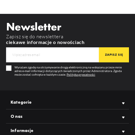
index: F9009902
MATERIAŁ
aluminium
Widoczność cen oraz możliwość zakupu hurtowego po
zalogowaniu
POBIERZ
way10_c_manual
KOLOR
czarny
Newsletter
DŁUGOŚĆ
4050 mm
POBIERZ
product_card_725.pdf
Zapisz się do newslettera
WIĘCEJ
GWARANCJA
12 m-cy
ciekawe informacje o nowościach
PRODUCENT
TOPMET
Wyrażam zgodę na otrzymywanie drogą elektroniczną na wskazany przeze mnie
adres e-mail informacji dotyczących świadczonych przez Administratora. Zgoda
może zostać cofnięta w każdym czasie.
Polityka prywatności
Kategorie
O nas
Informacje