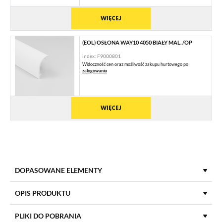
WIĘCEJ
(EOL) OSŁONA WAY10 4050 BIAŁY MAL. /OP
index: F9000801
Widoczność cen oraz możliwość zakupu hurtowego po
zalogowaniu
WIĘCEJ
DOPASOWANE ELEMENTY
ZAŚLEPKI DO PROFILI LED
OPIS PRODUKTU
PLIKI DO POBRANIA
(EOL) ZAŚLEPKA WAY10 CZARNY [20SZT]