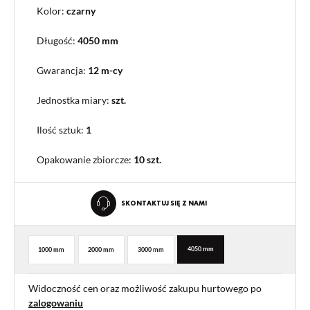
Kolor:
czarny
Długość:
4050 mm
Gwarancja:
12 m-cy
Jednostka miary:
szt.
Ilość sztuk:
1
Opakowanie zbiorcze
:
10 szt.
SKONTAKTUJ SIĘ Z NAMI
4050 mm
1000 mm
2000 mm
3000 mm
Widoczność cen oraz możliwość zakupu hurtowego po
zalogowaniu