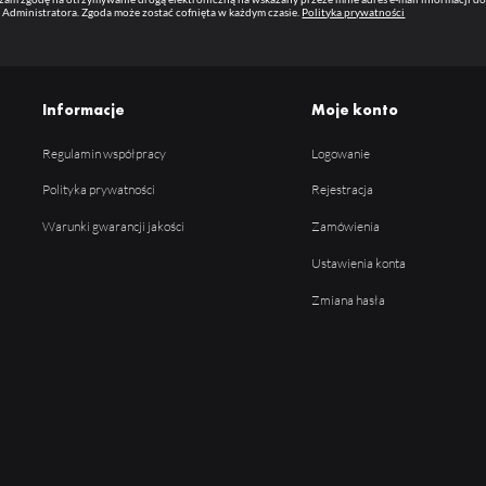
 Administratora. Zgoda może zostać cofnięta w każdym czasie.
Polityka prywatności
Informacje
Moje konto
Regulamin współpracy
Logowanie
Polityka prywatności
Rejestracja
Warunki gwarancji jakości
Zamówienia
Ustawienia konta
Zmiana hasła