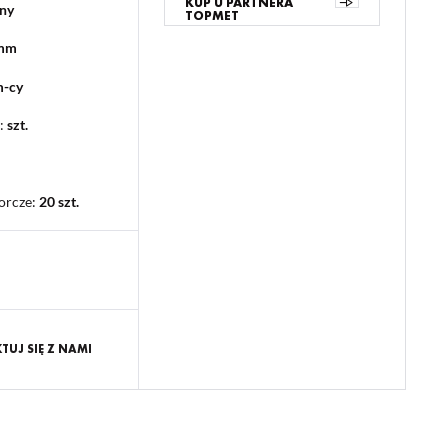
KUP U PARTNERA
ny
TOPMET
 mm
m-cy
:
szt.
orcze
:
20 szt.
UJ SIĘ Z NAMI