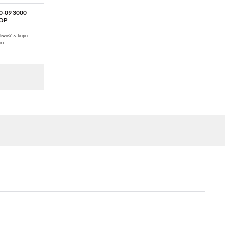
-09 3000
/OP
liwość zakupu
iu