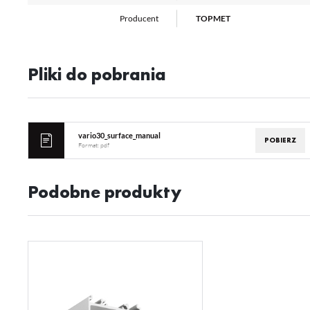
st
A
Producent
TOPMET
An
Co
Wi
in
Pliki do pobrania
na
uż
zg
R
Dz
st
vario30_surface_manual
Pr
POBIERZ
Wi
Format:
pdf
Tw
pr
or
tr
Podobne produkty