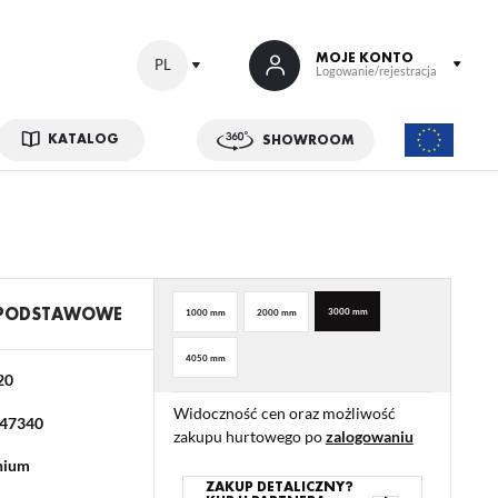
MOJE KONTO
PL
Logowanie/rejestracja
KATALOG
SHOWROOM
 SIĘ
kowe korzyści:
ji zamówień
w
 PODSTAWOWE
3000 mm
1000 mm
2000 mm
adzania swoich danych przy kolejnych zakupach
4050 mm
abatów i kuponów promocyjnych
20
Widoczność cen oraz możliwość
47340
zakupu hurtowego po
zalogowaniu
ACJA
nium
ZAKUP DETALICZNY?