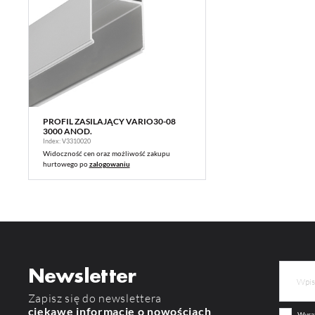
PROFIL ZASILAJĄCY VARIO30-08
WIĘCEJ
3000 ANOD.
Index: V3310020
Widoczność cen oraz możliwość zakupu
hurtowego po
zalogowaniu
Newsletter
Zapisz się do newslettera
ciekawe informacje o nowościach
Wyraż