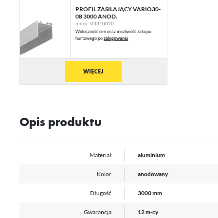
PROFIL ZASILAJĄCY VARIO30-
08 3000 ANOD.
index: V3310020
U
Widoczność cen oraz możliwość zakupu
hurtowego po
zalogowaniu
Sz
WIĘCEJ
ws
N
Ni
Opis produktu
ko
Pl
Wi
us
st
Materiał
aluminium
Fu
Kolor
anodowany
Te
us
Długość
3000 mm
Dz
Wi
na
Gwarancja
12 m-cy
fu