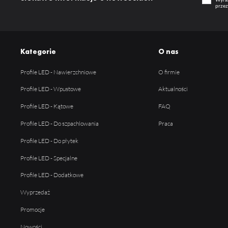
przez
Kategorie
O nas
Profile LED - Nawierzchniowe
O firmie
Profile LED - Wpustowe
Aktualności
Profile LED - Kątowe
FAQ
Profile LED - Do szpachlowania
Praca
Profile LED - Do płytek
Profile LED - Specjalne
Profile LED - Dodatkowe
Wyprzedaż
Promocje
Nowości