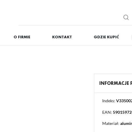
O FIRMIE
KONTAKT
GDZIE KUPIĆ
IĘ
ZAREJESTRUJ
Otrzymasz liczne dodat
podgląd statusu realizac
podgląd historii zakupó
INFORMACJE
brak konieczności wprow
możliwość otrzymania r
Zapomniałem hasła
Indeks:
V33500
EAN:
59015972
OGUJ SIĘ
REJESTR
Materiał:
alumi