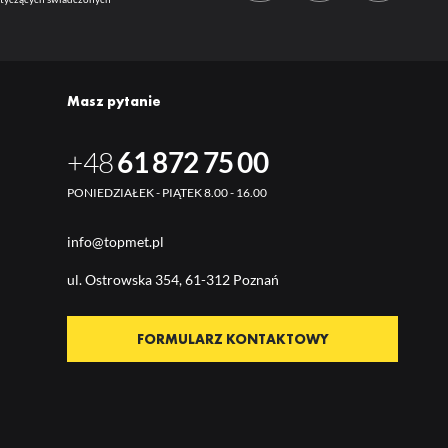
Masz pytanie
+48
61 872 75 00
PONIEDZIAŁEK - PIĄTEK 8.00 - 16.00
info@topmet.pl
ul. Ostrow
ska 354, 61-312 Poznań
FORMULARZ KONTAKTOWY