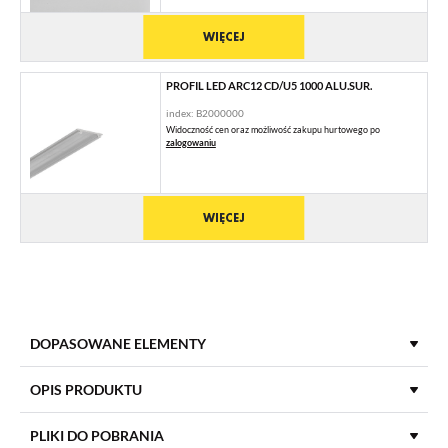
WIĘCEJ
PROFIL LED ARC12 CD/U5 1000 ALU.SUR.
index: B2000000
Widoczność cen oraz możliwość zakupu hurtowego po
zalogowaniu
WIĘCEJ
DOPASOWANE ELEMENTY
KLOSZE DO PROFILI LED
OPIS PRODUKTU
PLIKI DO POBRANIA
KLOSZ C KLIK 1000 TRANSPARENTNY