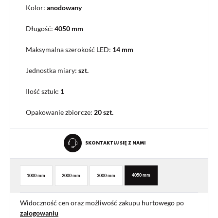
Kolor:
anodowany
Długość:
4050 mm
Maksymalna szerokość LED:
14 mm
Jednostka miary:
szt.
Ilość sztuk:
1
Opakowanie zbiorcze
:
20 szt.
SKONTAKTUJ SIĘ Z NAMI
4050 mm
1000 mm
2000 mm
3000 mm
Widoczność cen oraz możliwość zakupu hurtowego po
zalogowaniu