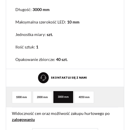
Długość:
3000 mm
Maksymalna szerokość LED:
10 mm
Jednostka miary:
szt.
Ilość sztuk:
1
Opakowanie zbiorcze
:
40 szt.
SKONTAKTUJ SIĘ Z NAMI
3000 mm
1000 mm
2000 mm
4050 mm
Widoczność cen oraz możliwość zakupu hurtowego po
zalogowaniu