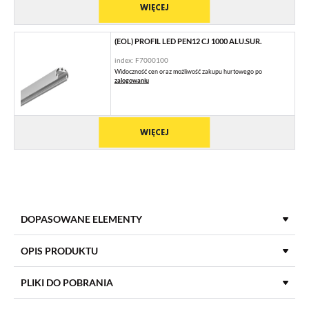
WIĘCEJ
(EOL) PROFIL LED PEN12 CJ 1000 ALU.SUR.
index: F7000100
Widoczność cen oraz możliwość zakupu hurtowego po
zalogowaniu
WIĘCEJ
DOPASOWANE ELEMENTY
KLOSZE DO PROFILI LED
OPIS PRODUKTU
PLIKI DO POBRANIA
KLOSZ C KLIK 1000 TRANSPARENTNY
index: 76320000
DŁUGOŚĆ
1000 mm