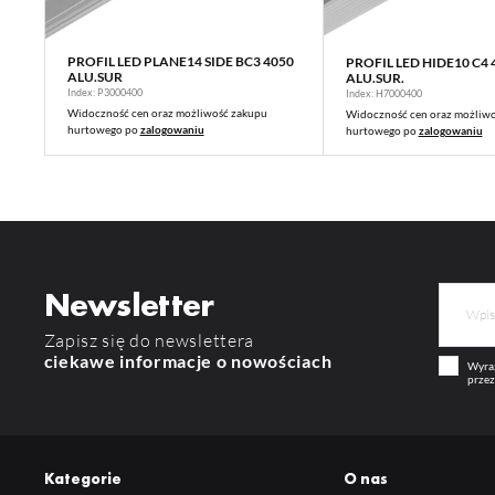
PROFIL LED PLANE14 SIDE BC3 4050
PROFIL LED HIDE10 C4 
WIĘCEJ
WIĘCEJ
ALU.SUR
ALU.SUR.
Index: P3000400
Index: H7000400
Widoczność cen oraz możliwość zakupu
Widoczność cen oraz możliw
hurtowego po
zalogowaniu
hurtowego po
zalogowaniu
Newsletter
Zapisz się do newslettera
ciekawe informacje o nowościach
Wyraż
przez
Kategorie
O nas