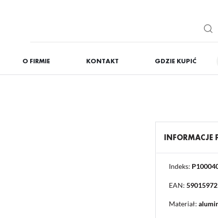
O FIRMIE
KONTAKT
GDZIE KUPIĆ
IĘ
ZAREJESTRUJ
Otrzymasz liczne dodat
podgląd statusu realizac
podgląd historii zakupó
INFORMACJE
brak konieczności wprow
możliwość otrzymania r
Zapomniałem hasła
Indeks:
P10004
EAN:
59015972
OGUJ SIĘ
REJESTR
Materiał:
alumi