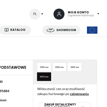
MOJE KONTO
PL
Logowanie/rejestracja
KATALOG
SHOWROOM
 SIĘ
kowe korzyści:
ji zamówień
w
 PODSTAWOWE
1000 mm
2000 mm
3000 mm
adzania swoich danych przy kolejnych zakupach
4050 mm
abatów i kuponów promocyjnych
00
Widoczność cen oraz możliwość
95884
zakupu hurtowego po
zalogowaniu
ACJA
nium
ZAKUP DETALICZNY?