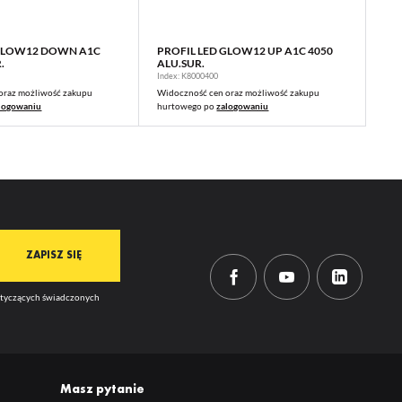
 GLOW12 DOWN A1C
PROFIL LED GLOW12 UP A1C 4050
WIĘCEJ
WIĘCEJ
.
ALU.SUR.
Index: K8000400
oraz możliwość zakupu
Widoczność cen oraz możliwość zakupu
logowaniu
hurtowego po
zalogowaniu
dotyczących świadczonych
Masz pytanie