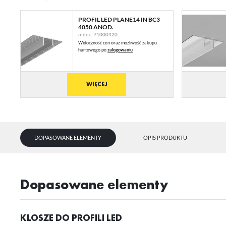
PROFIL LED PLANE14 IN BC3
4050 ANOD.
index: P1000420
Widoczność cen oraz możliwość zakupu
hurtowego po
zalogowaniu
WIĘCEJ
DOPASOWANE ELEMENTY
OPIS PRODUKTU
dopasowane elementy
KLOSZE DO PROFILI LED