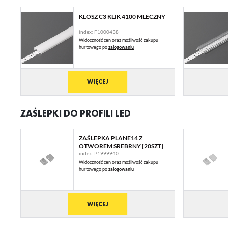
KLOSZ C3 KLIK 4100 MLECZNY
index: F1000438
Widoczność cen oraz możliwość zakupu
hurtowego po
zalogowaniu
WIĘCEJ
ZAŚLEPKI DO PROFILI LED
U
ZAŚLEPKA PLANE14 Z
OTWOREM SREBRNY [20SZT]
index: P1999940
Sz
ws
Widoczność cen oraz możliwość zakupu
hurtowego po
zalogowaniu
N
WIĘCEJ
Ni
ko
Pl