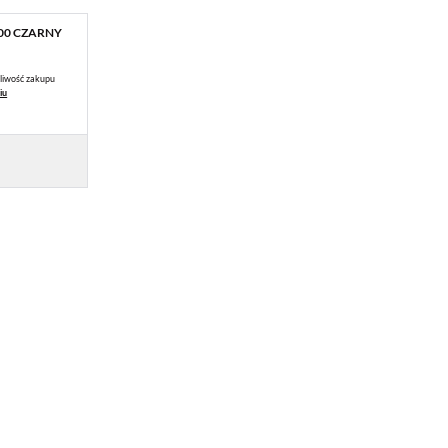
100 CZARNY
liwość zakupu
iu
 Ci
ch