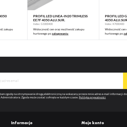
4050
PROFIL LED LINEA-IN20 TRIMLESS
PROFIL LED
WIĘCEJ
EE7F 4050 ALU.SUR.
4050 ALU.SUR
Index: G1000400
Index: K7000400
ość zakupu
Widoczność cen oraz możliwość zakupu
Widoczność cen 
hurtowego po
zalogowaniu
hurtowego po
za
am zgodę na otrzymywanie drogą elektroniczną na wskazany przeze mnie adres e-mail informacji 
 Administratora. Zgoda może zostać cofnięta w każdym czasie.
Polityka prywatności
Informacje
Moje konto