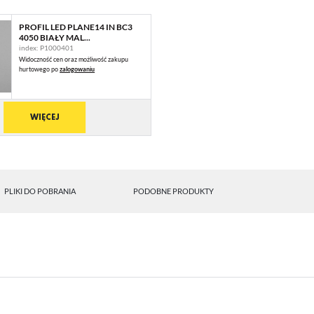
PROFIL LED PLANE14 IN BC3
4050 BIAŁY MAL...
index: P1000401
Widoczność cen oraz możliwość zakupu
hurtowego po
zalogowaniu
WIĘCEJ
PLIKI DO POBRANIA
PODOBNE PRODUKTY