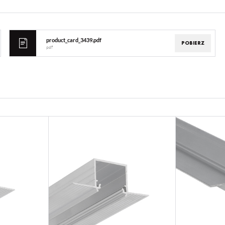
product_card_3439.pdf
POBIERZ
pdf