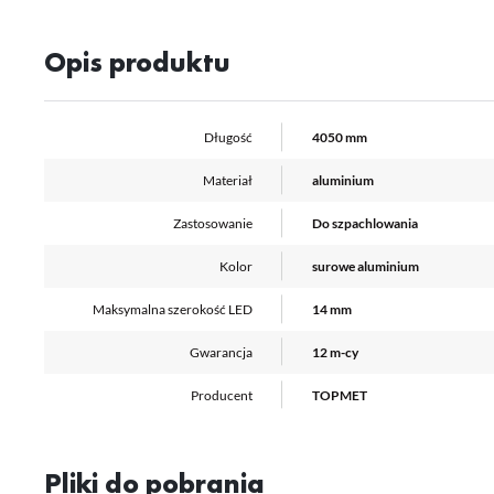
Wi
us
st
Opis produktu
Fu
Te
us
Dz
Długość
4050 mm
Wi
na
fu
Materiał
aluminium
st
A
Zastosowanie
Do szpachlowania
An
Co
Kolor
surowe aluminium
Wi
in
na
Maksymalna szerokość LED
14 mm
uż
zg
R
Gwarancja
12 m-cy
Dz
st
Producent
TOPMET
Pr
Wi
Tw
pr
or
tr
Pliki do pobrania