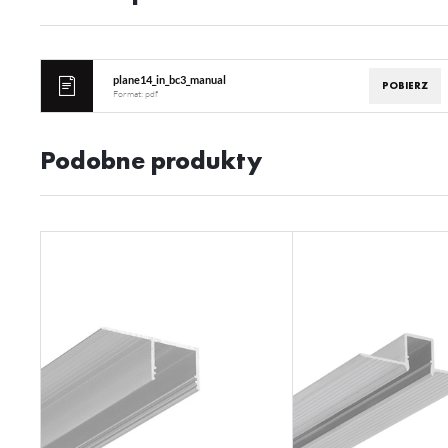
plane14_in_bc3_manual
POBIERZ
Format:
pdf
Podobne produkty