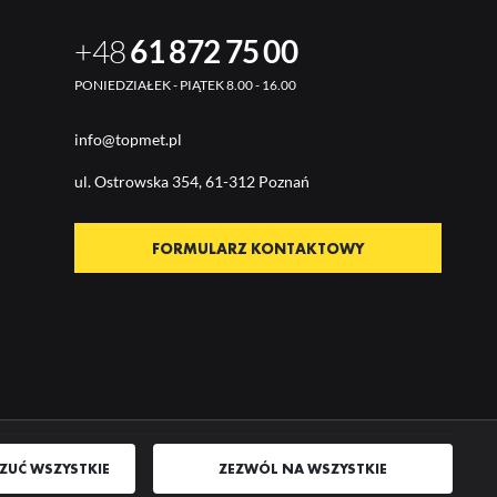
+48
61 872 75 00
PONIEDZIAŁEK - PIĄTEK 8.00 - 16.00
info@topmet.pl
ul. Ostrow
ska 354, 61-312 Poznań
FORMULARZ KONTAKTOWY
ZUĆ WSZYSTKIE
ZEZWÓL NA WSZYSTKIE
AGENCJA INTERAKTYWNA
[TI]
POWERED BY
2CLICKSHOP