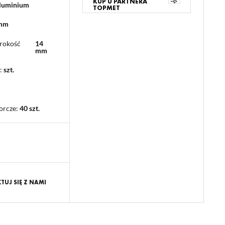
KUP U PARTNERA
aluminium
TOPMET
 mm
rokość
14
mm
:
szt.
orcze
:
40 szt.
UJ SIĘ Z NAMI