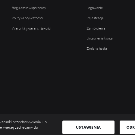
Regulamin współpracy
Logowanie
Polityka prywatności
Rejestracja
Warunki gwarancji jakości
Zamówienia
Ustawienia konta
Zmiana hasła
ć warunki przechowywania lub
USTAWIENIA
ODR
się więcej zachęcamy do