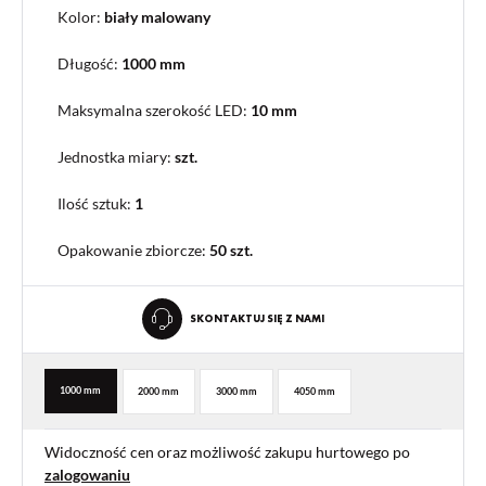
Kolor:
biały malowany
Długość:
1000 mm
Maksymalna szerokość LED:
10 mm
Jednostka miary:
szt.
Ilość sztuk:
1
Opakowanie zbiorcze
:
50 szt.
SKONTAKTUJ SIĘ Z NAMI
1000 mm
2000 mm
3000 mm
4050 mm
Widoczność cen oraz możliwość zakupu hurtowego po
zalogowaniu