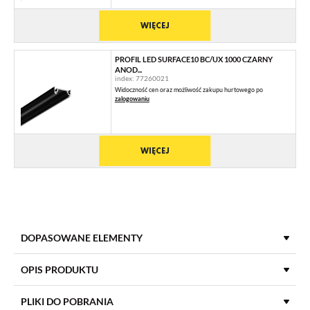
WIĘCEJ
PROFIL LED SURFACE10 BC/UX 1000 CZARNY
ANOD...
index: 77260021
Widoczność cen oraz możliwość zakupu hurtowego po
zalogowaniu
WIĘCEJ
DOPASOWANE ELEMENTY
KLOSZE DO PROFILI LED
OPIS PRODUKTU
PLIKI DO POBRANIA
KLOSZ C KLIK 1000 TRANSPARENTNY