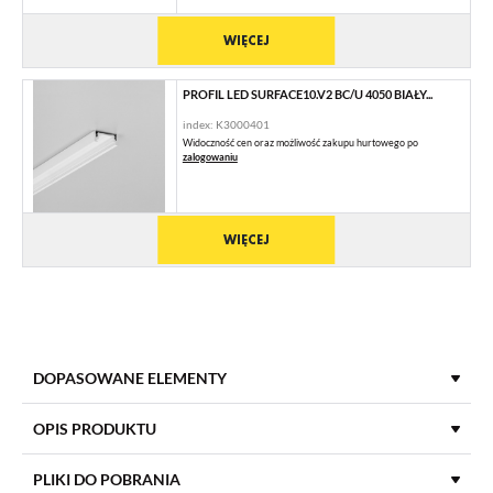
WIĘCEJ
PROFIL LED SURFACE10.V2 BC/U 4050 BIAŁY...
index: K3000401
Widoczność cen oraz możliwość zakupu hurtowego po
zalogowaniu
WIĘCEJ
DOPASOWANE ELEMENTY
KLOSZE DO PROFILI LED
OPIS PRODUKTU
PLIKI DO POBRANIA
KLOSZ C KLIK 4100 TRANSPARENTNY