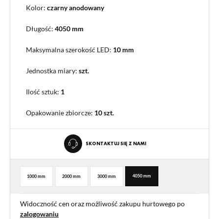
Kolor:
czarny anodowany
Długość:
4050 mm
Maksymalna szerokość LED:
10 mm
Jednostka miary:
szt.
Ilość sztuk:
1
Opakowanie zbiorcze
:
10 szt.
SKONTAKTUJ SIĘ Z NAMI
4050 mm
1000 mm
2000 mm
3000 mm
Widoczność cen oraz możliwość zakupu hurtowego po
zalogowaniu