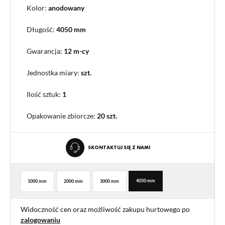
Kolor:
anodowany
Długość:
4050 mm
Gwarancja:
12 m-cy
Jednostka miary:
szt.
Ilość sztuk:
1
Opakowanie zbiorcze
:
20 szt.
SKONTAKTUJ SIĘ Z NAMI
4050 mm
1000 mm
2000 mm
3000 mm
Widoczność cen oraz możliwość zakupu hurtowego po
zalogowaniu