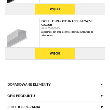
WIĘCEJ
PROFIL LED VARIO30-07 ACDE-9/U9 4050
ALU.SUR.
index: V3280000
Widoczność cen oraz możliwość zakupu hurtowego po
zalogowaniu
WIĘCEJ
DOPASOWANE ELEMENTY
KLOSZE DO PROFILI LED
OPIS PRODUKTU
PLIKI DO POBRANIA
KLOSZ C9 KLIK IRM 4100 MLECZNY