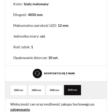
Kolor:
biały malowany
Długość:
4050 mm
Maksymalna szerokość LED:
12 mm
Jednostka miary:
szt.
Ilość sztuk:
1
Opakowanie zbiorcze
:
10 szt.
SKONTAKTUJ SIĘ Z NAMI
4050 mm
1000 mm
2000 mm
3000 mm
Widoczność cen oraz możliwość zakupu hurtowego po
zalogowaniu