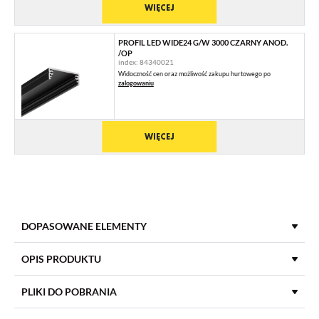
WIĘCEJ
PROFIL LED WIDE24 G/W 3000 CZARNY ANOD.
/OP
index: 84340021
Widoczność cen oraz możliwość zakupu hurtowego po
zalogowaniu
WIĘCEJ
DOPASOWANE ELEMENTY
KLOSZE DO PROFILI LED
OPIS PRODUKTU
PLIKI DO POBRANIA
KLOSZ G WSUWANY 3000 SZRON
index: 84000339
DŁUGOŚĆ
3000 mm