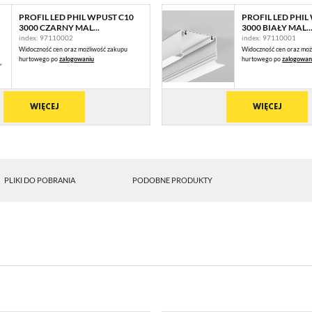
PROFIL LED PHIL WPUST C10
PROFIL LED PHIL
3000 CZARNY MAL...
3000 BIAŁY MAL..
index: 97110002
index: 97110001
Widoczność cen oraz możliwość zakupu
Widoczność cen oraz moż
hurtowego po
zalogowaniu
hurtowego po
zalogowan
WIĘCEJ
WIĘCEJ
PLIKI DO POBRANIA
PODOBNE PRODUKTY