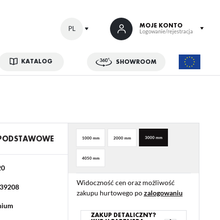
MOJE KONTO
PL
Logowanie/rejestracja
KATALOG
SHOWROOM
 SIĘ
kowe korzyści:
ji zamówień
w
 PODSTAWOWE
3000 mm
1000 mm
2000 mm
adzania swoich danych przy kolejnych zakupach
4050 mm
abatów i kuponów promocyjnych
20
Widoczność cen oraz możliwość
39208
zakupu hurtowego po
zalogowaniu
ACJA
nium
ZAKUP DETALICZNY?