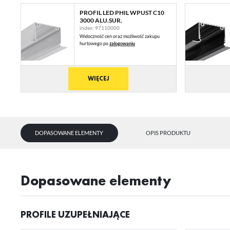
PROFIL LED PHIL WPUST C10
3000 ALU.SUR.
index: 97110000
Widoczność cen oraz możliwość zakupu
hurtowego po
zalogowaniu
WIĘCEJ
DOPASOWANE ELEMENTY
OPIS PRODUKTU
dopasowane elementy
PROFILE UZUPEŁNIAJĄCE