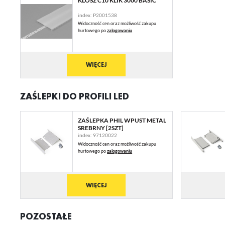
KLOSZ C10 KLIK 3000 BASIC
index: P2001538
Widoczność cen oraz możliwość zakupu
hurtowego po
zalogowaniu
WIĘCEJ
ZAŚLEPKI DO PROFILI LED
U
ZAŚLEPKA PHIL WPUST METAL
SREBRNY [2SZT]
Sz
index: 97120022
ws
Widoczność cen oraz możliwość zakupu
hurtowego po
zalogowaniu
N
Ni
WIĘCEJ
ko
Pl
Wi
us
POZOSTAŁE
st