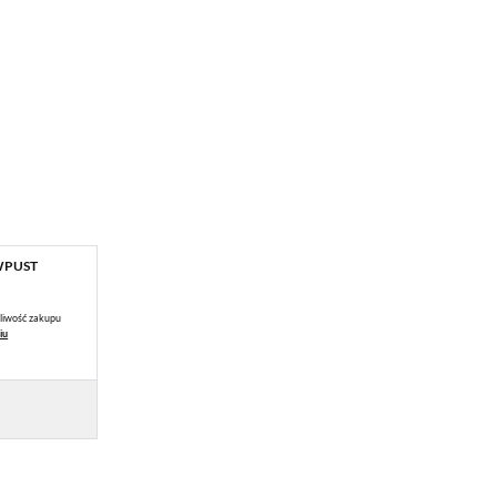
WPUST
liwość zakupu
iu
 Ci
ch