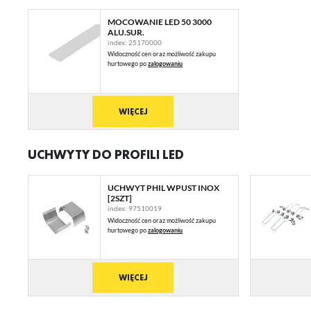
Fu
MOCOWANIE LED 50 3000
ALU.SUR.
Te
index: 25170000
us
Widoczność cen oraz możliwość zakupu
Dz
Wi
hurtowego po
zalogowaniu
na
fu
st
A
WIĘCEJ
An
Co
Wi
in
UCHWYTY DO PROFILI LED
na
uż
zg
R
UCHWYT PHIL WPUST INOX
[2SZT]
Dz
index: 97510019
st
Widoczność cen oraz możliwość zakupu
Pr
hurtowego po
zalogowaniu
Wi
Tw
pr
or
tr
WIĘCEJ