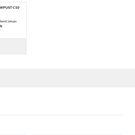
 WPUST C10
.
liwość zakupu
iu