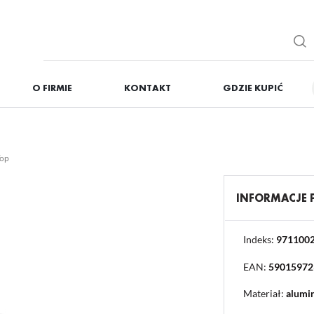
O FIRMIE
KONTAKT
GDZIE KUPIĆ
IĘ
ZAREJESTRUJ
Otrzymasz liczne dodat
/op
podgląd statusu realizac
podgląd historii zakupó
INFORMACJE
brak konieczności wprow
możliwość otrzymania r
Zapomniałem hasła
Indeks:
971100
EAN:
59015972
OGUJ SIĘ
REJESTR
Materiał:
alumi