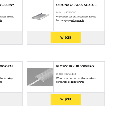
0 CZARNY
OSŁONA C10 3000 ALU.SUR.
P
index: 63740000
liwość zakupu
Widoczność cen oraz możliwość zakupu
iu
hurtowego po
zalogowaniu
WIĘCEJ
3000 OPAL
KLOSZ C10 KLIK 3000 PRO
index: P2001116
liwość zakupu
Widoczność cen oraz możliwość zakupu
iu
hurtowego po
zalogowaniu
WIĘCEJ