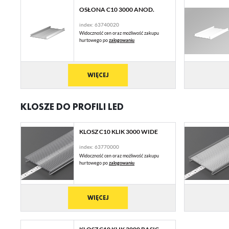
OSŁONA C10 3000 ANOD.
index: 63740020
Widoczność cen oraz możliwość zakupu
hurtowego po
zalogowaniu
WIĘCEJ
KLOSZE DO PROFILI LED
KLOSZ C10 KLIK 3000 WIDE
index: 63770000
Widoczność cen oraz możliwość zakupu
hurtowego po
zalogowaniu
WIĘCEJ