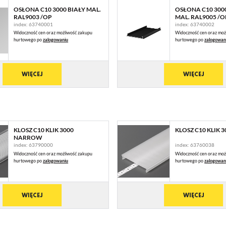
OSŁONA C10 3000 BIAŁY MAL.
OSŁONA C10 300
RAL9003 /OP
MAL. RAL9005 /O
index: 63740001
index: 63740002
Widoczność cen oraz możliwość zakupu
Widoczność cen oraz moż
hurtowego po
zalogowaniu
hurtowego po
zalogowan
WIĘCEJ
WIĘCEJ
KLOSZ C10 KLIK 3000
KLOSZ C10 KLIK 
NARROW
index: 63790000
index: 63760038
Widoczność cen oraz możliwość zakupu
Widoczność cen oraz moż
hurtowego po
zalogowaniu
hurtowego po
zalogowan
WIĘCEJ
WIĘCEJ