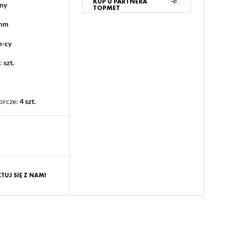
KUP U PARTNERA
ny
TOPMET
 mm
m-cy
:
szt.
orcze
:
4 szt.
UJ SIĘ Z NAMI