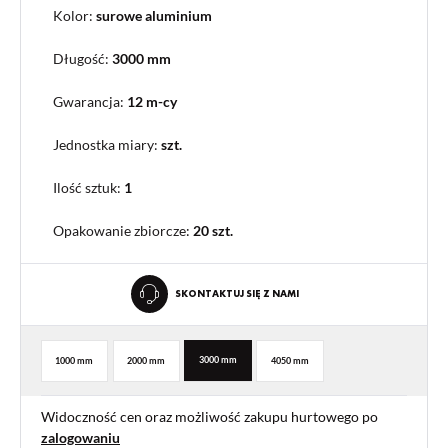
Kolor:
surowe aluminium
Długość:
3000 mm
Gwarancja:
12 m-cy
Jednostka miary:
szt.
Ilość sztuk:
1
Opakowanie zbiorcze
:
20 szt.
SKONTAKTUJ SIĘ Z NAMI
3000 mm
1000 mm
2000 mm
4050 mm
Widoczność cen oraz możliwość zakupu hurtowego po
zalogowaniu