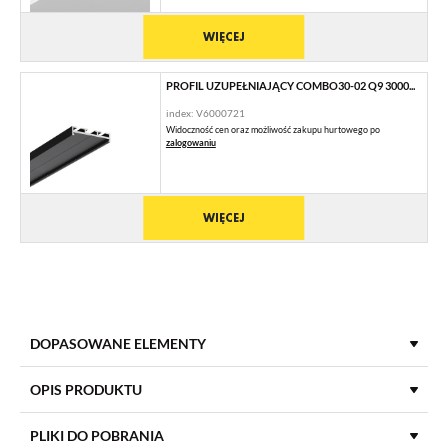
WIĘCEJ
PROFIL UZUPEŁNIAJĄCY COMBO30-02 Q9 3000...
index: V6000721
Widoczność cen oraz możliwość zakupu hurtowego po
zalogowaniu
WIĘCEJ
DOPASOWANE ELEMENTY
MOCOWANIA DO PROFILI LED
OPIS PRODUKTU
PLIKI DO POBRANIA
UCHWYT Q9 DO ZAWIESIA [1SZT]