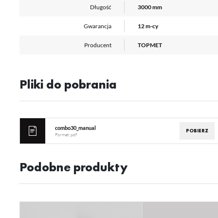
Długość
3000 mm
Gwarancja
12 m-cy
Producent
TOPMET
Pliki do pobrania
combo30_manual
POBIERZ
Format:
pdf
Podobne produkty