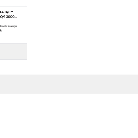
IAJĄCY
9 3000...
liwość zakupu
iu