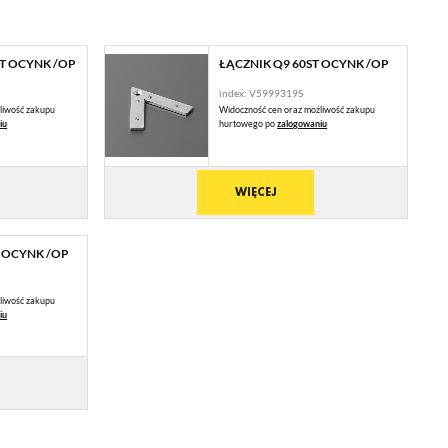
ST OCYNK /OP
ŁĄCZNIK Q9 60ST OCYNK /OP
index: V5999319S
liwość zakupu
Widoczność cen oraz możliwość zakupu
iu
hurtowego po
zalogowaniu
WIĘCEJ
T OCYNK /OP
 Ci
liwość zakupu
ch
iu
ie