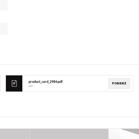
product_card_2984.pdf
POBIERZ
pdf