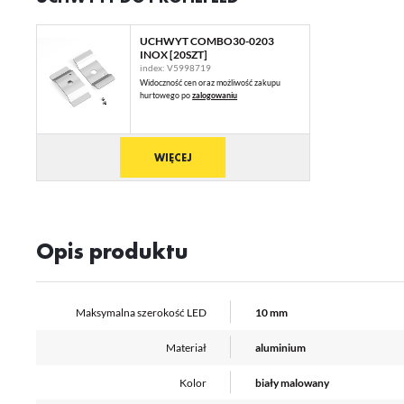
na
fu
st
UCHWYT COMBO30-0203
A
INOX [20SZT]
index: V5998719
An
Widoczność cen oraz możliwość zakupu
Co
hurtowego po
zalogowaniu
Wi
in
na
uż
zg
R
WIĘCEJ
Dz
st
Pr
Wi
Tw
pr
Opis produktu
or
tr
Maksymalna szerokość LED
10 mm
Materiał
aluminium
Kolor
biały malowany