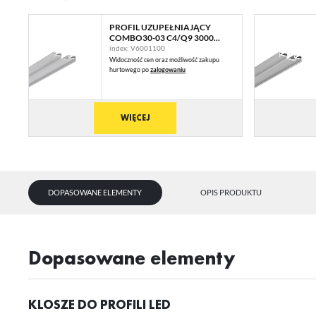
PROFIL UZUPEŁNIAJĄCY
COMBO30-03 C4/Q9 3000...
index: V6001100
Widoczność cen oraz możliwość zakupu
hurtowego po
zalogowaniu
WIĘCEJ
DOPASOWANE ELEMENTY
OPIS PRODUKTU
dopasowane elementy
KLOSZE DO PROFILI LED