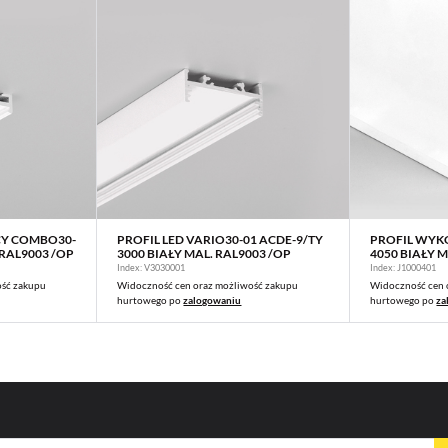
CY COMBO30-
PROFIL LED VARIO30-01 ACDE-9/TY
PROFIL WYK
WIĘCEJ
 RAL9003 /OP
3000 BIAŁY MAL. RAL9003 /OP
4050 BIAŁY M
Index: V3030001
Index: J1000401
ość zakupu
Widoczność cen oraz możliwość zakupu
Widoczność cen 
hurtowego po
zalogowaniu
hurtowego po
za