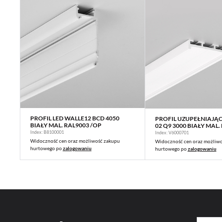
PROFIL LED WALLE12 BCD 4050
PROFIL UZUPEŁNIAJĄ
WIĘCEJ
WIĘCEJ
BIAŁY MAL. RAL9003 /OP
02 Q9 3000 BIAŁY MAL.
Index: B8100001
Index: V6000701
Widoczność cen oraz możliwość zakupu
Widoczność cen oraz możliw
hurtowego po
zalogowaniu
hurtowego po
zalogowaniu