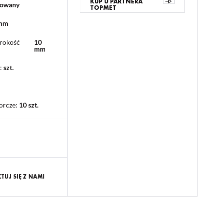
KUP U PARTNERA
lowany
TOPMET
 mm
rokość
10
mm
:
szt.
orcze
:
10 szt.
UJ SIĘ Z NAMI