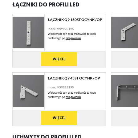
ŁĄCZNIKI DO PROFILI LED
ŁĄCZNIK Q9 180ST OCYNK /OP
index: V5999819S
U
Widoczność cen oraz możliwość zakupu
hurtowego po
zalogowaniu
Sz
ws
WIĘCEJ
N
ŁĄCZNIK Q9 45ST OCYNK /OP
Ni
index: V5999219S
ko
Widoczność cen oraz możliwość zakupu
Pl
hurtowego po
zalogowaniu
Wi
us
st
Fu
WIĘCEJ
Te
us
Dz
UCHWYTY DO PROFILI LED
Wi