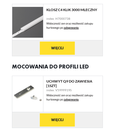
KLOSZ C4 KLIK 3000 MLECZNY
index: H7000738
Widoczność cen oraz możliwość zakupu
hurtowego po
zalogowaniu
WIĘCEJ
MOCOWANIA DO PROFILI LED
UCHWYT Q9 DO ZAWIESIA
[1SZT]
index: V5999919S
Widoczność cen oraz możliwość zakupu
hurtowego po
zalogowaniu
WIĘCEJ