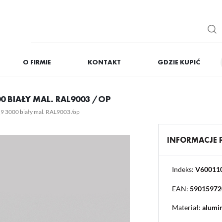
O FIRMIE
KONTAKT
GDZIE KUPIĆ
IĘ
ZAREJESTRUJ
 BIAŁY MAL. RAL9003 /OP
Otrzymasz liczne dodat
 3000 biały mal. RAL9003 /op
podgląd statusu realizac
podgląd historii zakupó
INFORMACJE
brak konieczności wprow
możliwość otrzymania r
Zapomniałem hasła
Indeks:
V60011
EAN:
59015972
OGUJ SIĘ
REJESTR
Materiał:
alumi