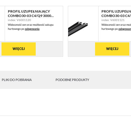
PROFIL UZUPEŁNIAJĄCY
PROFIL UZUPEŁN
COMBO30-03 C4/Q9 3000...
COMBO30-03 C4/Q
index: V6001120
index: V6001121
Widoczność cen oraz możliwość zakupu
Widoczność cen oraz moż
hurtowego po
zalogowaniu
hurtowego po
zalogowan
WIĘCEJ
WIĘCEJ
PLIKI DO POBRANIA
PODOBNE PRODUKTY