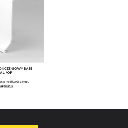
OŃCZENIOWY BASE
WIĘCEJ
AL. /OP
oraz możliwość zakupu
logowaniu