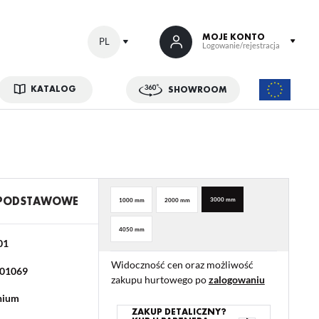
MOJE KONTO
PL
Logowanie/rejestracja
KATALOG
SHOWROOM
 SIĘ
kowe korzyści:
ji zamówień
w
 PODSTAWOWE
3000 mm
1000 mm
2000 mm
adzania swoich danych przy kolejnych zakupach
4050 mm
abatów i kuponów promocyjnych
01
Widoczność cen oraz możliwość
01069
zakupu hurtowego po
zalogowaniu
ACJA
nium
ZAKUP DETALICZNY?