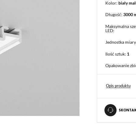
Kolor:
biały ma
Długość:
3000
Maksymalna sze
LED:
Jednostka miary
Ilość sztuk:
1
Opakowanie zbi
Opis produktu
SKONTAKT